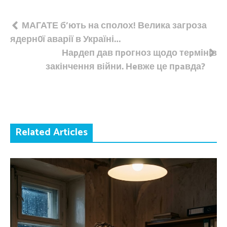
Навігація
МАГАТЕ б’ють на сполох! Велика загроза
ядерн0ї аварії в Україні…
записів
Наpдеп дав пpогноз щодо теpмінів
закінчення вiйни. Нeвже це пpaвда?
Related Articles