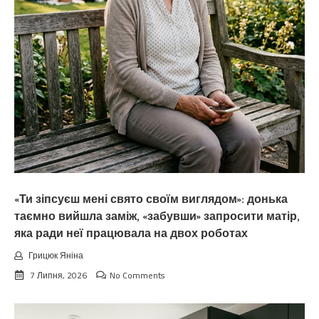
«Ти зіпсуєш мені свято своїм виглядом»: донька
таємно вийшла заміж, «забувши» запросити матір,
яка ради неї працювала на двох роботах
Грицюк Яніна
7 Липня, 2026
No Comments