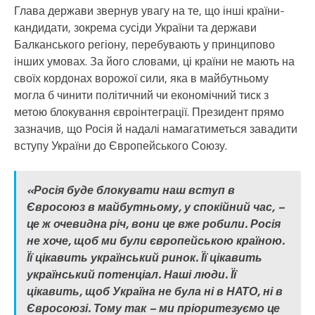
Глава держави звернув увагу на те, що інші країни-
кандидати, зокрема сусіди України та держави
Балканського регіону, перебувають у принципово
інших умовах. За його словами, ці країни не мають на
своїх кордонах ворожої сили, яка в майбутньому
могла б чинити політичний чи економічний тиск з
метою блокування євроінтеграції. Президент прямо
зазначив, що Росія й надалі намагатиметься завадити
вступу України до Європейського Союзу.
«Росія буде блокувати наш вступ в
Євросоюз в майбутньому, у спокійний час, –
це ж очевидна річ, вони це вже робили. Росія
не хоче, щоб ми були європейською країною.
Її цікавить український ринок. Її цікавить
український потенціал. Наші люди. Її
цікавить, щоб Україна не була ні в НАТО, ні в
Євросоюзі. Тому так – ми пріоритезуємо це