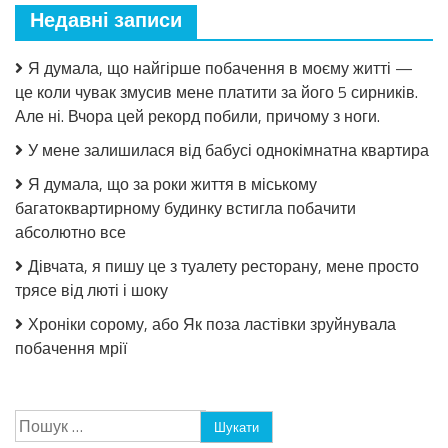
Недавні записи
Я думала, що найгірше побачення в моєму житті —
це коли чувак змусив мене платити за його 5 сирників.
Але ні. Вчора цей рекорд побили, причому з ноги.
У мене залишилася від бабусі однокімнатна квартира
Я думала, що за роки життя в міському
багатоквартирному будинку встигла побачити
абсолютно все
Дівчата, я пишу це з туалету ресторану, мене просто
трясе від люті і шоку
Хроніки сорому, або Як поза ластівки зруйнувала
побачення мрії
Пошук: