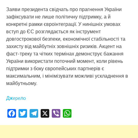
Заяви президента свідчать про прагнення України
зафіксувати не лише політичну підтримку, а й
конкретні рамки євроінтеграції. У нинішніх умовах
вступ до ЄС розглядається як інструмент
довгострокової безпеки, економічної стабільності та
захисту від майбутніх зовнішніх ризиків. Акцент на
фаст-треку та чітких термінах демонструє бажання
України використати поточний момент, коли рівень
підтримки з боку європейських партнерів є
максимальним, і мінімізувати можливі ускладнення в
майбутньому.
Джepeлo
Facebook
Twitter
Telegram
X
Viber
WhatsApp