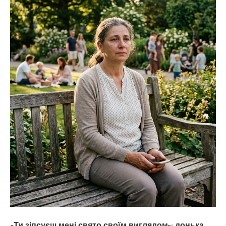
«Ти зіпсуєш мені свято своїм виглядом»: донька