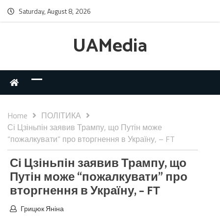
Saturday, August 8, 2026
UAMedia
Home
ПОЛІТИКА
Сі Цзіньпін заявив Трампу, що Путін може
“пожалкувати” про вторгнення в Україну, – FT
Сі Цзіньпін заявив Трампу, що
Путін може “пожалкувати” про
вторгнення в Україну, – FT
Грицюк Яніна