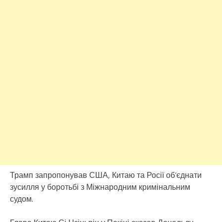
Трамп запропонував США, Китаю та Росії об’єднати
зусилля у боротьбі з Міжнародним кримінальним
судом.