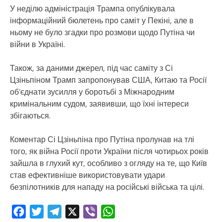
У неділю адміністрація Трампа опублікувала
інформаційний бюлетень про саміт у Пекіні, але в
ньому не було згадки про розмови щодо Путіна чи
війни в Україні.
Також, за даними джерел, під час саміту з Сі
Цзіньпіном Трамп запропонував США, Китаю та Росії
об’єднати зусилля у боротьбі з Міжнародним
кримінальним судом, заявивши, що їхні інтереси
збігаються.
Коментар Сі Цзіньпіна про Путіна пролунав на тлі
того, як війна Росії проти України після чотирьох років
зайшла в глухий кут, особливо з огляду на те, що Київ
став ефективніше використовувати удари
безпілотників для нападу на російські війська та цілі.
Facebook
Twitter
Telegram
X
Viber
WhatsApp