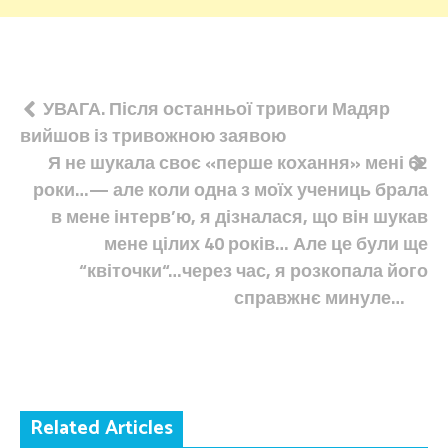
Навігація
УВАГА. Після останньої тривоги Мадяр
вийшов із тривожною заявою
записів
Я не шукала своє «перше кохання» мені 62
роки…— але коли одна з моїх учениць брала
в мене інтерв’ю, я дізналася, що він шукав
мене цілих 40 років… Але це були ще
“квіточки“…через час, я розкопала його
справжнє минуле…
Related Articles