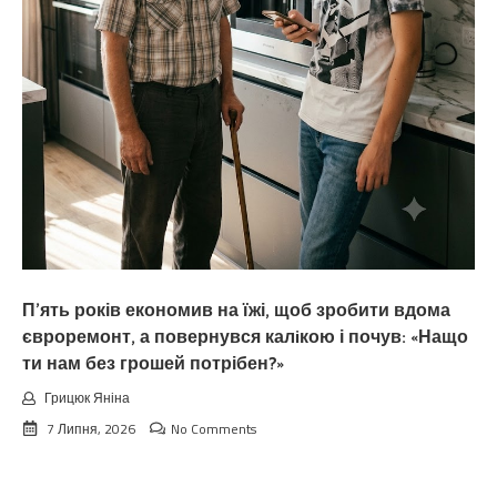
П’ять років економив на їжі, щоб зробити вдома
євроремонт, а повернувся калiкою і почув: «Нащо
ти нам без грошей потрібен?»
Грицюк Яніна
7 Липня, 2026
No Comments