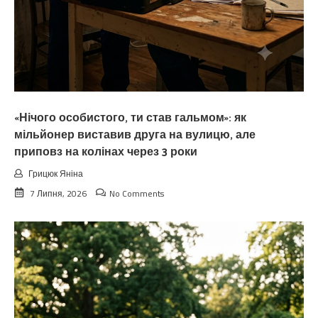
«Нічого особистого, ти став гальмом»: як
мільйонер виставив друга на вулицю, але
приповз на колінах через 3 роки
Грицюк Яніна
7 Липня, 2026
No Comments