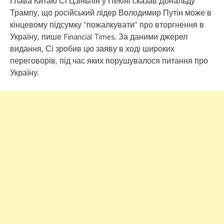
Глава Китаю Сі Цзіньпін у Пекіні сказав Дональду
Трампу, що російський лідер Володимир Путін може в
кінцевому підсумку “пожалкувати” про вторгнення в
Україну, пише Financial Times. За даними джерел
видання, Сі зробив цю заяву в ході широких
переговорів, під час яких порушувалося питання про
Україну.