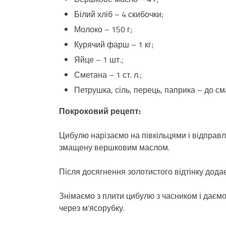
Білий хліб – 4 скибочки;
Молоко – 150 г;
Курячий фарш – 1 кг;
Яйце – 1 шт.;
Сметана – 1 ст. л.;
Петрушка, сіль, перець, паприка – до см
Покроковий рецепт:
Цибулю нарізаємо на півкільцями і відправл
змащену вершковим маслом.
Після досягнення золотистого відтінку дода
Знімаємо з плити цибулю з часником і даєм
через м’ясорубку.