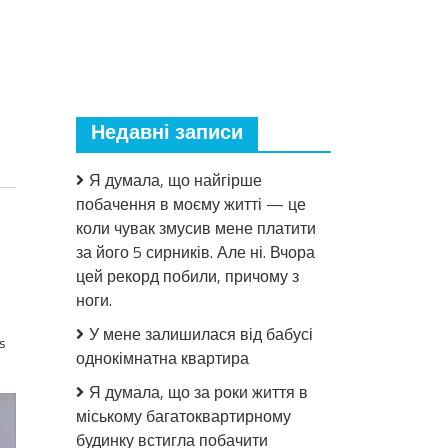
Недавні записи
Я думала, що найгірше
побачення в моєму житті — це
коли чувак змусив мене платити
за його 5 сирників. Але ні. Вчора
цей рекорд побили, причому з
ноги.
У мене залишилася від бабусі
s
однокімнатна квартира
Я думала, що за роки життя в
міському багатоквартирному
будинку встигла побачити