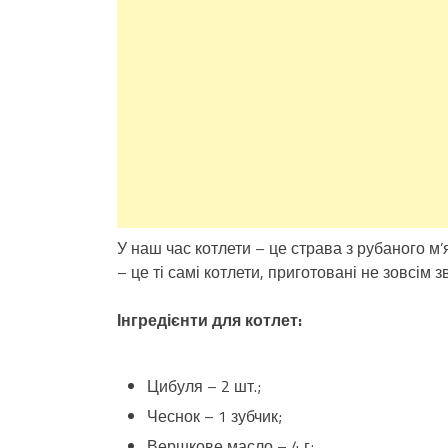
У наш час котлети – це страва з рубаного м
– це ті самі котлети, приготовані не зовсім
Інгредієнти для котлет:
Цибуля – 2 шт.;
Чеснок – 1 зубчик;
Вершкове масло – 4 г;