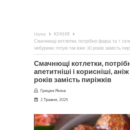
Home
КУХНЯ
Смачнющі котлетки, потрібно фарш та 1 склян
чебуреки: готую так вже 30 років замість пир
Смачнющі котлетки, потрібн
апетитніші і корисніші, аніж
років замість пиріжків
Грицюк Яніна
2 Травня, 2025