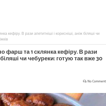
ка кефіру. В рази апетитніші і корисніші, аніж біляші чи
іжків
о фарш та 1 склянка кефіру. В рази
 біляші чи чебуреки: готую так вже 30
No Comment