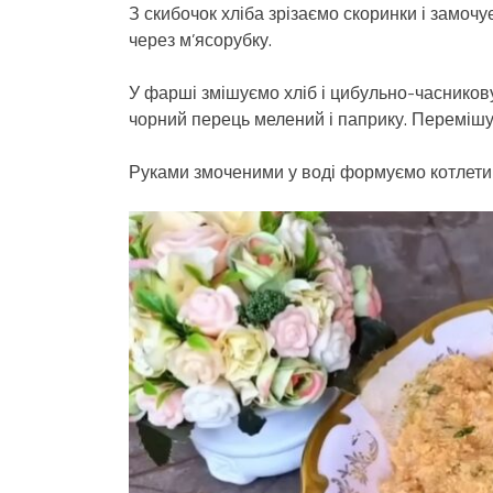
З скибочок хліба зрізаємо скоринки і замоч
через м’ясорубку.
У фарші змішуємо хліб і цибульно-часникову
чорний перець мелений і паприку. Перемішує
Руками змоченими у воді формуємо котлети