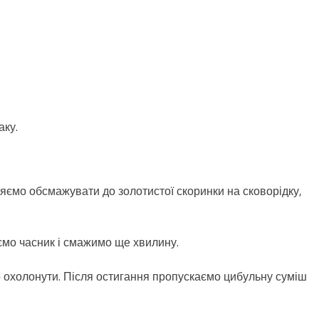
аку.
яємо обсмажувати до золотистої скоринки на сковорідку,
ємо часник і смажимо ще хвилину.
о охолонути. Після остигання пропускаємо цибульну суміш