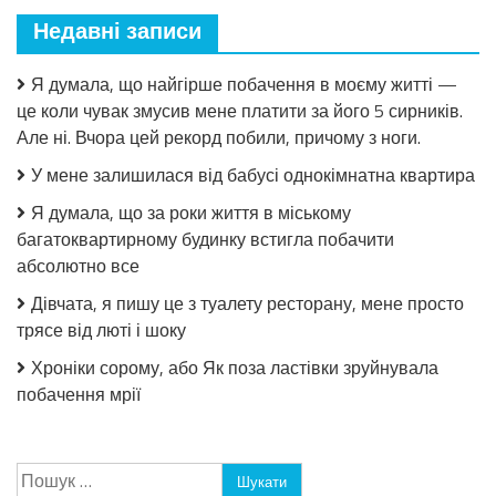
Недавні записи
Я думала, що найгірше побачення в моєму житті —
це коли чувак змусив мене платити за його 5 сирників.
Але ні. Вчора цей рекорд побили, причому з ноги.
У мене залишилася від бабусі однокімнатна квартира
Я думала, що за роки життя в міському
багатоквартирному будинку встигла побачити
абсолютно все
Дівчата, я пишу це з туалету ресторану, мене просто
трясе від люті і шоку
Хроніки сорому, або Як поза ластівки зруйнувала
побачення мрії
Пошук: