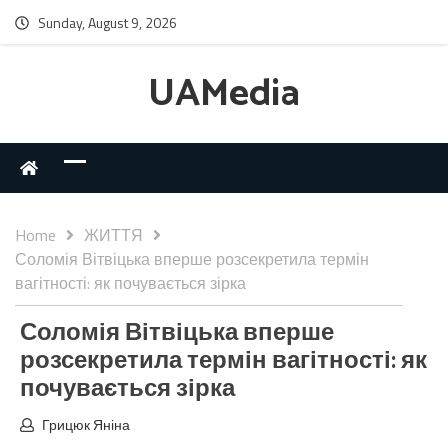
Sunday, August 9, 2026
UAMedia
Home
ЖИТТЯ
Соломія Вітвіцька вперше розсекретила термін
вагітності: як почувається зірка
Соломія Вітвіцька вперше
розсекретила термін вагітності: як
почувається зірка
Грицюк Яніна