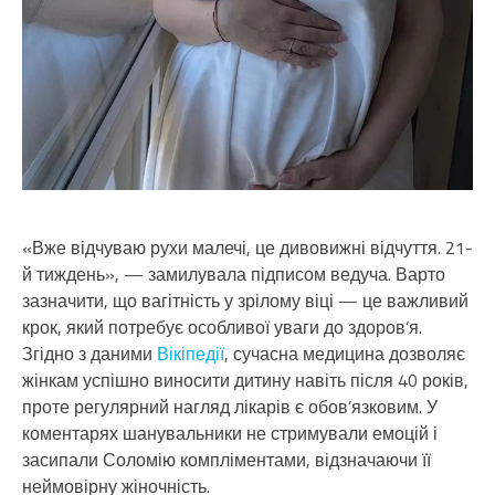
«Вже відчуваю рухи малечі, це дивовижні відчуття. 21-
й тиждень», — замилувала підписом ведуча. Варто
зазначити, що вагітність у зрілому віці — це важливий
крок, який потребує особливої уваги до здоров’я.
Згідно з даними
Вікіпедії
, сучасна медицина дозволяє
жінкам успішно виносити дитину навіть після 40 років,
проте регулярний нагляд лікарів є обов’язковим. У
коментарях шанувальники не стримували емоцій і
засипали Соломію компліментами, відзначаючи її
неймовірну жіночність.