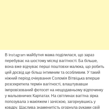
В Instagram майбутня мама поділилася, що зараз
перебуває на шостому місяці вагітності. Ба більше,
вона вже відчуває перші поштовхи малюка, що робить
цей досвід ще більш інтимним та особливим. У такий
ніжний період очікування Соломія Вітвіцька вперше
розсекретила термін вагітності, влаштувавши
імпровізований фотосет на нещодавньому відпочинку
у мальовничих Карпатах. На світлинах вагітна зірка
попозувала з макіяжем і зачіскою, загорнувшись у
ковдру. Щаслива знаменитість огорнула руками свій