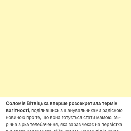
Соломія Вітвіцька вперше розсекретила термін
вагітності
, поділившись з шанувальниками радісною
новиною про те, що вона готується стати мамою. 45-
річна зірка телебачення, яка зараз чекає на первістка