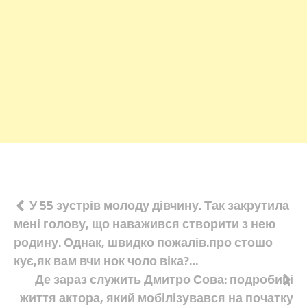
Навігація
У 55 зустрів молоду дівчину. Так закрутила
мені голову, що наважився створити з нею
записів
родину. Однак, швидко пожалів.про стошо
кує,як вам вчи нок чоло віка?…
Де зараз служить Дмитро Сова: подробиці
життя актора, який мобілізувався на початку