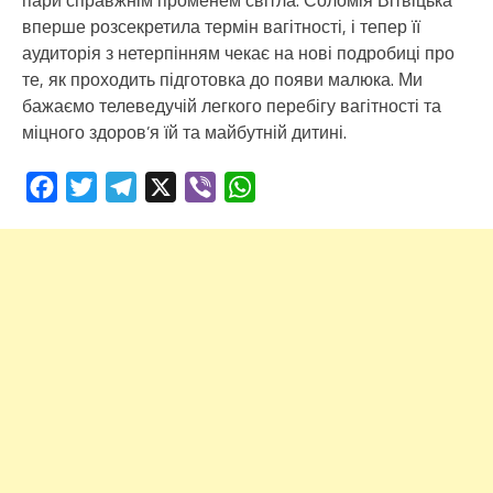
пари справжнім променем світла. Соломія Вітвіцька
вперше розсекретила термін вагітності, і тепер її
аудиторія з нетерпінням чекає на нові подробиці про
те, як проходить підготовка до появи малюка. Ми
бажаємо телеведучій легкого перебігу вагітності та
міцного здоров’я їй та майбутній дитині.
Facebook
Twitter
Telegram
X
Viber
WhatsApp