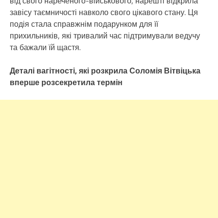
від свого нареченого-військового, нарешті відкрила
завісу таємничості навколо свого цікавого стану. Ця
подія стала справжнім подарунком для її
прихильників, які тривалий час підтримували ведучу
та бажали їй щастя.
Деталі вагітності, які розкрила Соломія Вітвіцька
вперше розсекретила термін