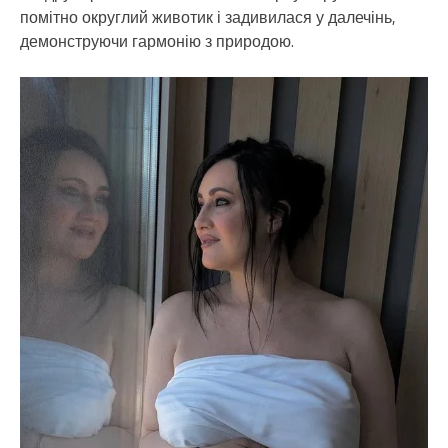
помітно округлий животик і задивилася у далечінь,
демонструючи гармонію з природою.