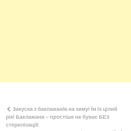
Навігація
Закуска з баклажанів на зиму! Їм їх цілий
рік! Баклажани – простіше не буває БЕЗ
записів
стерилізації!