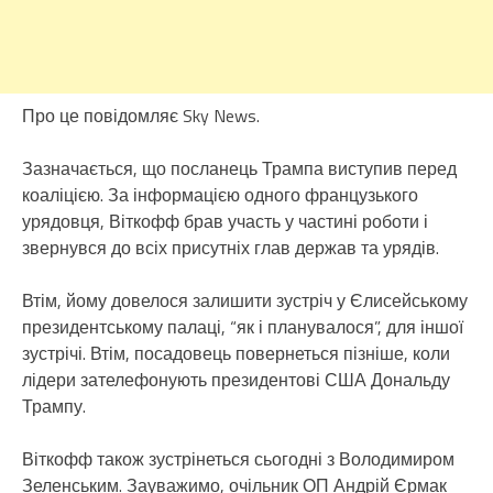
Про це повідомляє Sky News.
Зазначається, що посланець Трампа виступив перед
коаліцією. За інформацією одного французького
урядовця, Віткофф брав участь у частині роботи і
звернувся до всіх присутніх глав держав та урядів.
Втім, йому довелося залишити зустріч у Єлисейському
президентському палаці, “як і планувалося”, для іншої
зустрічі. Втім, посадовець повернеться пізніше, коли
лідери зателефонують президентові США Дональду
Трампу.
Віткофф також зустрінеться сьогодні з Володимиром
Зеленським. Зауважимо, очільник ОП Андрій Єрмак