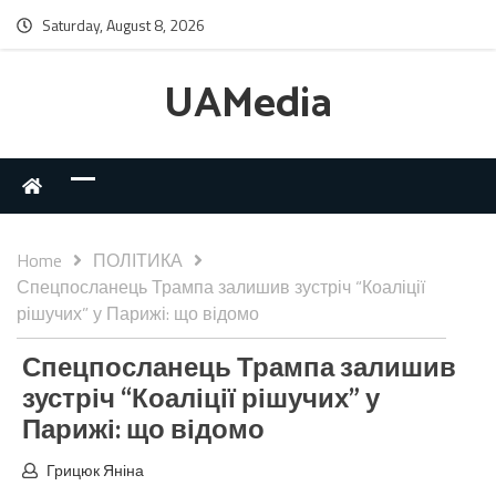
Saturday, August 8, 2026
UAMedia
Home
ПОЛІТИКА
Спецпосланець Трампа залишив зустріч “Коаліції
рішучих” у Парижі: що відомо
Спецпосланець Трампа залишив
зустріч “Коаліції рішучих” у
Парижі: що відомо
Грицюк Яніна