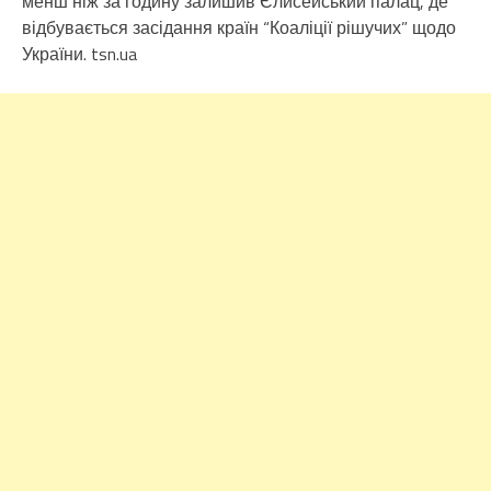
менш ніж за годину залишив Єлисейський палац, де
відбувається засідання країн “Коаліції рішучих” щодо
України. tsn.ua