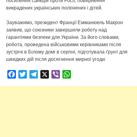
посилення санкцій проти Росії, повернення
викрадених українських полонених і дітей.
Зауважимо, президент Франції Емманюель Макрон
заявив, що союзники завершили роботу над
гарантіями безпеки для України. За його словами,
робота, проведена військовими керівниками після
зустрічі в Білому домі в серпні, підготувала ґрунт для
швидких дій після досягнення мирної угоди.
Facebook
Twitter
Telegram
X
Viber
WhatsApp