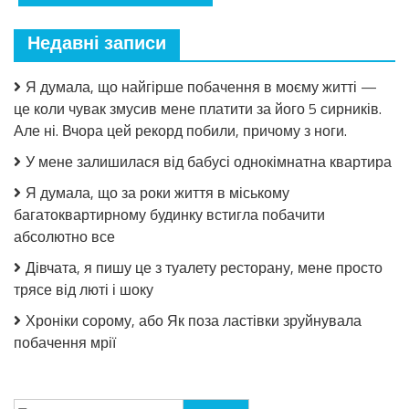
Недавні записи
Я думала, що найгірше побачення в моєму житті —
це коли чувак змусив мене платити за його 5 сирників.
Але ні. Вчора цей рекорд побили, причому з ноги.
У мене залишилася від бабусі однокімнатна квартира
Я думала, що за роки життя в міському
багатоквартирному будинку встигла побачити
абсолютно все
Дівчата, я пишу це з туалету ресторану, мене просто
трясе від люті і шоку
Хроніки сорому, або Як поза ластівки зруйнувала
побачення мрії
Пошук: