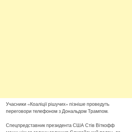
Учасники «Коаліції рішучих» пізніше проведуть
переговори телефоном з Дональдом Трампом.
Спецпредставник президента США Стів Віткофф