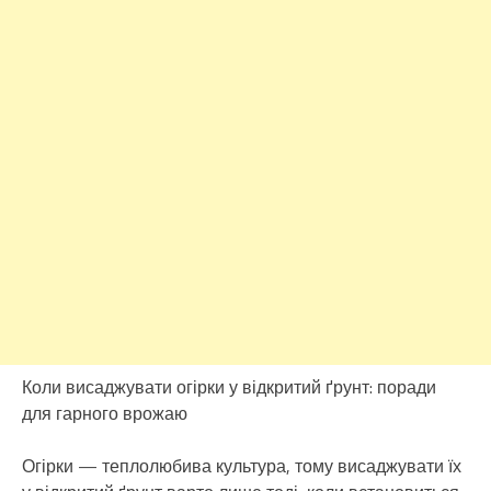
Коли висаджувати огірки у відкритий ґрунт: поради
для гарного врожаю
Огірки — теплолюбива культура, тому висаджувати їх