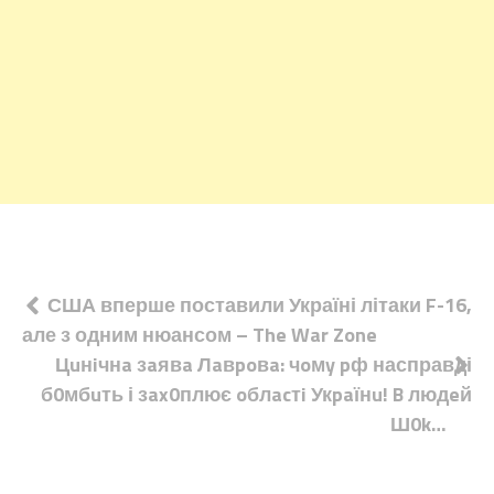
Навігація
США вперше поставили Україні літаки F-16,
але з одним нюансом – The War Zone
записів
Цuнiчнa зaявa Лaвpoвa: чoмy pф насправді
б0мбuть і зax0плює oблacтi Укpaїнu! B людeй
Ш0k…