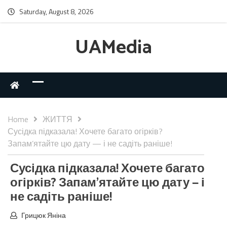
Saturday, August 8, 2026
UAMedia
Home
ЖИТТЯ
Сусідка підказала! Хочете багато огірків?
Запам’ятайте цю дату — і не садіть раніше!
Сусідка підказала! Хочете багато
огірків? Запам’ятайте цю дату — і
не садіть раніше!
Грицюк Яніна