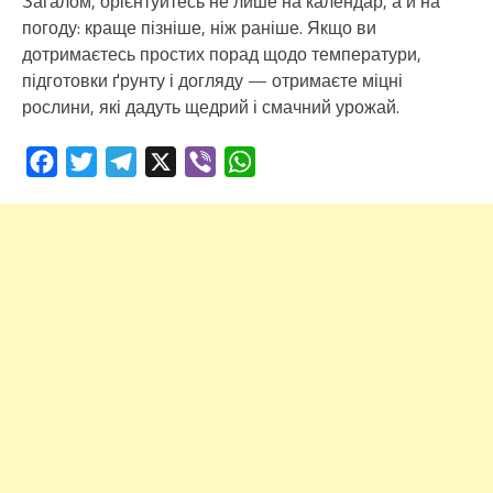
Загалом, орієнтуйтесь не лише на календар, а й на
погоду: краще пізніше, ніж раніше. Якщо ви
дотримаєтесь простих порад щодо температури,
підготовки ґрунту і догляду — отримаєте міцні
рослини, які дадуть щедрий і смачний урожай.
Facebook
Twitter
Telegram
X
Viber
WhatsApp