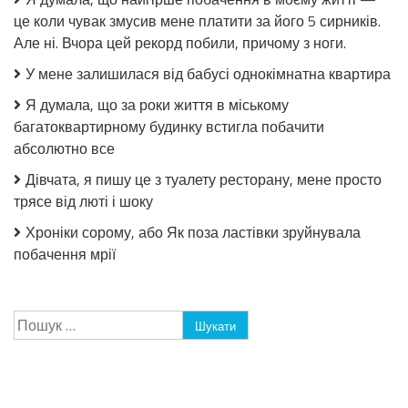
це коли чувак змусив мене платити за його 5 сирників.
Але ні. Вчора цей рекорд побили, причому з ноги.
У мене залишилася від бабусі однокімнатна квартира
Я думала, що за роки життя в міському
багатоквартирному будинку встигла побачити
абсолютно все
Дівчата, я пишу це з туалету ресторану, мене просто
трясе від люті і шоку
Хроніки сорому, або Як поза ластівки зруйнувала
побачення мрії
Пошук: