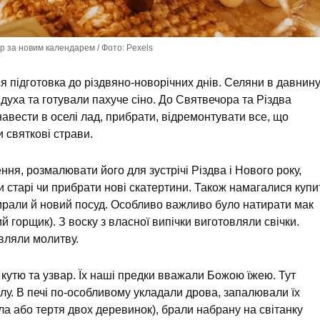
р за новим календарем / Фото: Pexels
підготовка до різдвяно-новорічних днів. Селяни в давнин
уха та готували пахуче сіно. До Святвечора та Різдва
авести в оселі лад, прибрати, відремонтувати все, що
 святкові страви.
ня, розмалювати його для зустрічі Різдва і Нового року,
 старі чи прибрати нові скатертини. Також намагалися купи
ирали й новий посуд. Особливо важливо було натирати мак
ий горщик). З воску з власної випічки виготовляли свічки.
вляли молитву.
 кутю та узвар. Їх наші предки вважали Божою їжею. Тут
у. В печі по-особливому укладали дрова, запалювали їх
ала або тертя двох деревинок), брали набрану на світанку