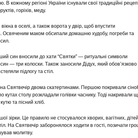
ю. В кожному регіоні України існували свої традиційні рецеп
руктів, горіхів, меду.
ікна в оселі, а також ворота у двір, щоб впустити
о. Освяченим маком обсипали домашню худобу, погреби та
 сил.
рший син вносили до хати “Святки” — ритуальні символи
 а син — три колоски. Також заносили Дідух, який обов’язково
стеляли підлогу та стіл.
іл на Святвечір двома скатертинами. Першою покривали сін
о кутах столу розкладали голівки часнику. Тоді накривали 
кутю та пісний хліб.
шої зірки. Це правило не стосувалося хворих, вагітних, дітей
тіл. На Святвечір заборонялося ходити в гості, позичати гро
шував молитву.