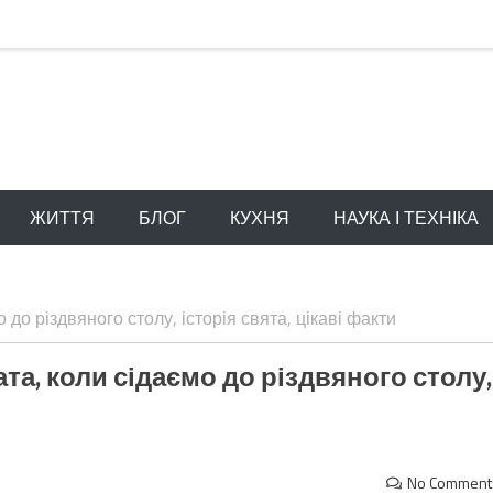
ЖИТТЯ
БЛОГ
КУХНЯ
НАУКА І ТЕХНІКА
 до різдвяного столу, історія свята, цікаві факти
ата, коли сідаємо до різдвяного столу,
No Comment