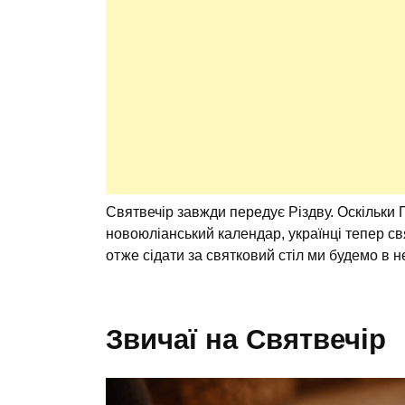
Святвечір завжди передує Різдву. Оскільки
новоюліанський календар, українці тепер с
отже сідати за святковий стіл ми будемо в 
Звичаї на Святвечір