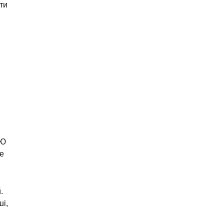
ти
оЮ
ще
.
ші,