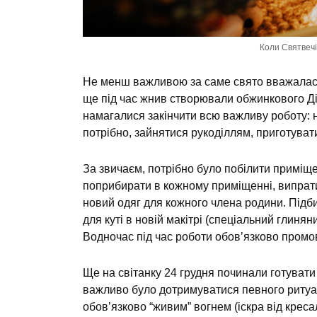
Коли Святвечі
Не менш важливою за саме свято вважалася 
ще під час жнив створювали обжинкового Дід
намагалися закінчити всю важливу роботу: н
потрібно, зайнятися рукоділлям, приготувати
За звичаєм, потрібно було побілити приміщен
поприбирати в кожному приміщенні, випрати
новий одяг для кожного члена родини. Підб
для куті в новій макітрі (спеціальний глинян
Водночас під час роботи обов’язково промо
Ще на світанку 24 грудня починали готувати
важливо було дотримуватися певного ритуал
обов’язково “живим” вогнем (іскра від крес