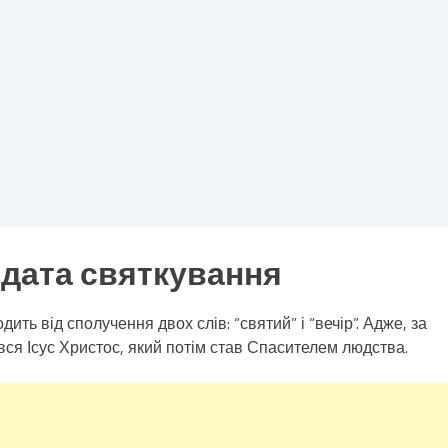
а дата святкування
ть від сполучення двох слів: “святий” і “вечір”. Адже, за
вся Ісус Христос, який потім став Спасителем людства.