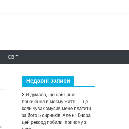
СВІТ
Недавні записи
Я думала, що найгірше
побачення в моєму житті — це
коли чувак змусив мене платити
за його 5 сирників. Але ні. Вчора
цей рекорд побили, причому з
s