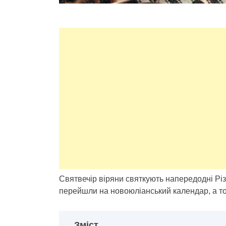
Святвечір віряни святкують напередодні Рі
перейшли на новоюліанський календар, а том
Зміст