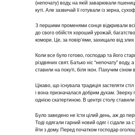
(непочату) воду, на якій заварювали пшениц
куті. Але зазвичай її готували із зерна, сухоф
З першими променями сонця відкривали всі в
до свого обійстя хороший урожай, багатств
комори. Це, за повір’ями, захищало від злих
Коли все було готово, господар та його ста
різдвяних свят. Батько ніс “непочату” воду,
ставили на покуті, біля ікон. Пахучим сіном в
Цікаво, що існувала традиція застеляти ст
і вона призначалася добрим духам. Зверху п
однією скатертиною. В центрі столу ставили 
Було заведено не їсти цілий день, аж до пер
Тоді одягали гарний новий одяг і сідали за с
йти з дому. Перед початком господар оголо