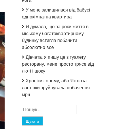
ноги.
У мене залишилася від бабусі
однокімнатна квартира
Я думала, що за роки життя в
міському багатоквартирному
будинку встигла побачити
абсолютно все
Дівчата, я пишу це з туалету
ресторану, мене просто трясе від
люті і шоку
Хроніки сорому, або Як поза
ластівки зруйнувала побачення
мрії
Пошук: