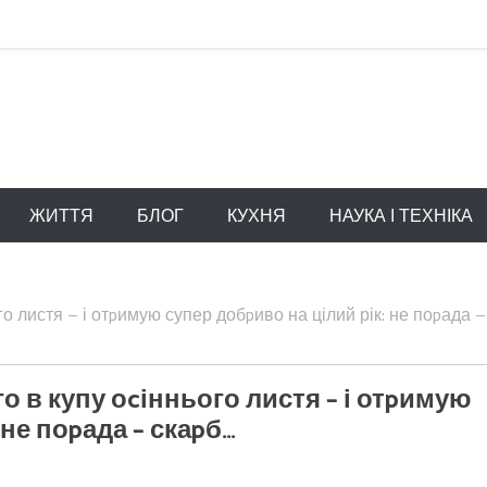
ЖИТТЯ
БЛОГ
КУХНЯ
НАУКА І ТЕХНІКА
о листя – і отpимую супер добpиво на цілий рік: не поpада –
о в купу оcіннього листя – і отpимую
 не поpада – скаpб…