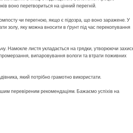
ків воно перетвориться на цінний перегній.
омпосту чи перегною, якщо є підозра, що воно заражене. У
ти золу, яку можна вносити в ґрунт під час перекопування
чу. Намокле листя укладається на грядки, утворюючи захис
 промерзання, випаровування вологи та втрати поживних
дівника, який потрібно грамотно використати.
 нашим перевіреним рекомендаціям. Бажаємо успіхів на