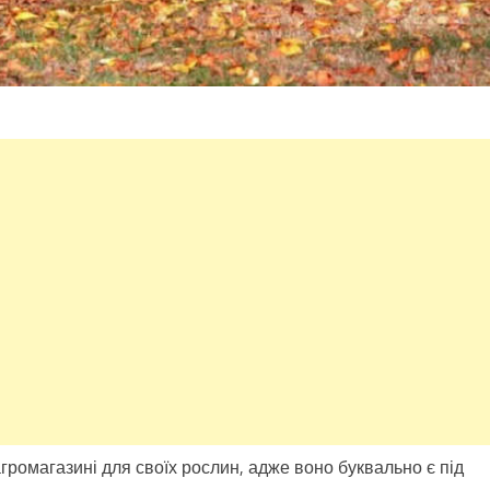
громагазині для своїх рослин, адже воно буквально є під