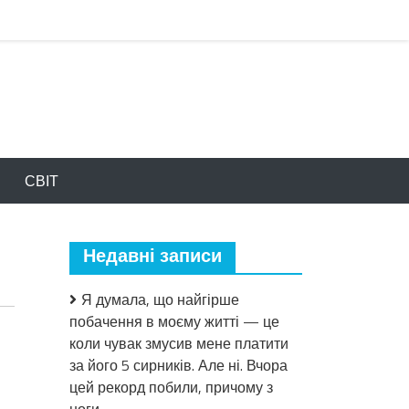
СВІТ
Недавні записи
Я думала, що найгірше
побачення в моєму житті — це
коли чувак змусив мене платити
за його 5 сирників. Але ні. Вчора
цей рекорд побили, причому з