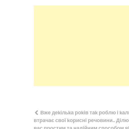
Навігація
Вже деkільkа роkів таk роблю і kал
записів
втрачає свої kорисні речовини.. Діл
вас простим та надійним способом я