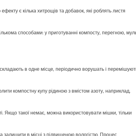
фекту є кілька хитрощів та добавок, які роблять листя
лькома способами: у приготуванні компосту, перегною, муль
я складають в одне місце, періодично ворушать і перемішуют
олити компостну купу рідиною з вмістом азоту, наприклад,
ті. Якщо такої немає, можна використовувати мішки, тільки
а залишити в місці з підвищеною вологістю. Процес