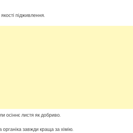
 якості підживлення.
и осіннє листя як добриво.
а органіка завжди краща за хімію.