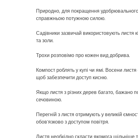
Природно, для покращення удобрювального е
справжньою потужною силою.
Садівники зазвичай використовують листя кі
та золи.
Трохи розповімо про кожен вид добрива.
Компост роблять у купі чи ямі. Восени лист
щоб забезпечити доступ кисню.
Якщо листя з різних дерев багато, бажано п
сечовиною.
Перегній з листя отримують у великій ємнос
обов’язково з доступом повітря.
Листя необхідно скласти якомога щільніше т