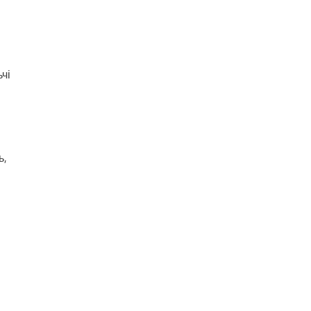
чі
ь,