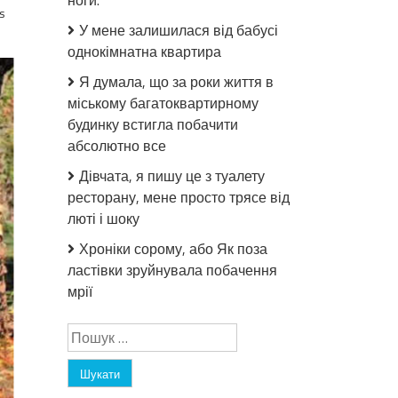
ноги.
s
У мене залишилася від бабусі
однокімнатна квартира
Я думала, що за роки життя в
міському багатоквартирному
будинку встигла побачити
абсолютно все
Дівчата, я пишу це з туалету
ресторану, мене просто трясе від
люті і шоку
Хроніки сорому, або Як поза
ластівки зруйнувала побачення
мрії
Пошук: