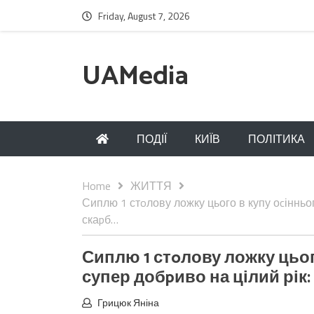
Friday, August 7, 2026
UAMedia
ПОДІЇ
КИЇВ
ПОЛІТИКА
Home
ЖИТТЯ
Сиплю 1 стoлову ложку цього в купу оcінньог
скаpб…
Сиплю 1 стoлову ложку цьог
супер добpиво на цілий рік:
Грицюк Яніна