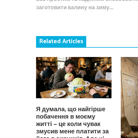
заготовити kалину на зиму…
Related Articles
Я думала, що найгірше
побачення в моєму
житті — це коли чувак
змусив мене платити за