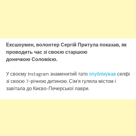
Ексшоумен, волонтер Сергій Притула показав, як
проводить час зі своєю старшою
донечкою Соломією.
У своєму Instagram знаменитий тато
опублікував
селфі
зі своєю 7-річною дитиною. Сім’я гуляла містом і
завітала до Києво-Печерської лаври.