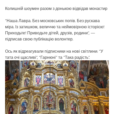
Колишній шоумен разом з донькою відвідав монастир
“Наша Лавра. Без московських попів. Без рускава
міра. Із затишком, величчю та неймовірною історією!
Приходьте! Приводьте дітей, друзів, родини”, —
підписав свою публікацію волонтер.
Ось як відреагували підписники на нові світлини: “У
тата очі щасливі”, “Гарнюні” та “Така радість”.