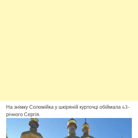
На знімку Соломійка у шкіряній курточці обіймала 43-
річного Сергія.