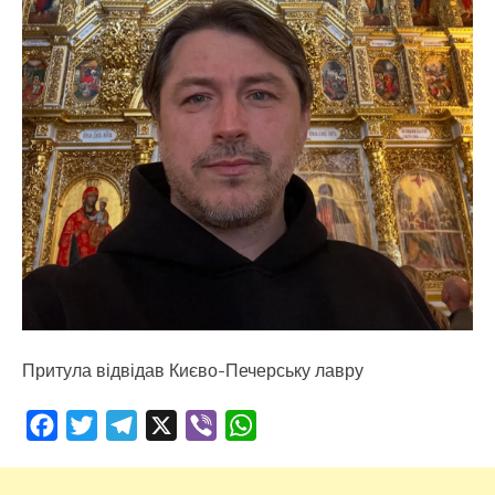
Притула відвідав Києво-Печерську лавру
Facebook
Twitter
Telegram
X
Viber
WhatsApp