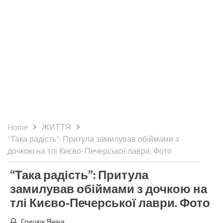
Home
ЖИТТЯ
“Така радість”: Притула замилував обіймами з
дочкою на тлі Києво-Печерської лаври. Фото
“Така радість”: Притула
замилував обіймами з дочкою на
тлі Києво-Печерської лаври. Фото
Грицюк Яніна