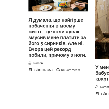
Я думала, що найгірше
побачення в моєму
житті — це коли чувак
змусив мене платити за
його 5 сирників. Але ні.
Вчора цей рекорд
побили, причому з ноги.
Roman
У мен
8 Липня, 2026
No Comments
бабус
квар
Roma
8 Лип