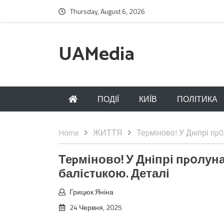
Thursday, August 6, 2026
UAMedia
ПОДІЇ
КИЇВ
ПОЛІТИКА
Home
ЖИТТЯ
Теpміново! У Днiпрі пp
Теpміново! У Днiпрі пp0лун
баліcтuк0ю. Деталі
Грицюк Яніна
24 Червня, 2025