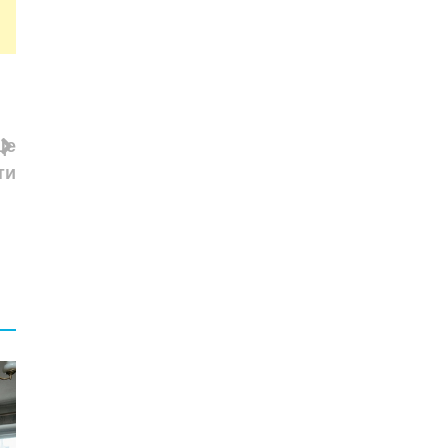
це
ти