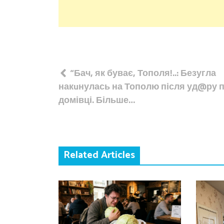
Навігація
“Бач, як буває, Тополя!..: Безугла
записів
накuнулась на Тополю після уд@ру п
домівці. Більше…
Related Articles