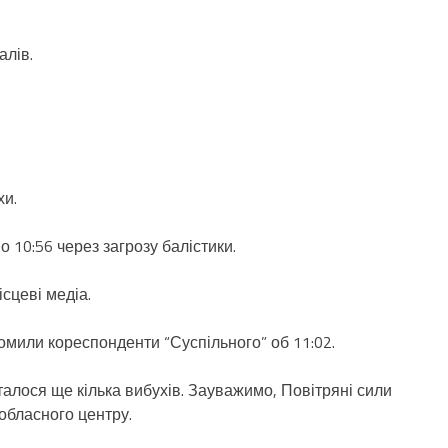
алів.
хи.
о 10:56 через загрозу балістики.
сцеві медіа.
ідомили кореспонденти “Суспільного” об 11:02.
талося ще кілька вибухів. Зауважимо, Повітряні сили
обласного центру.