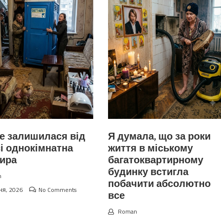
е залишилася від
Я думала, що за роки
і однокімнатна
життя в міському
тира
багатоквартирному
будинку встигла
n
побачити абсолютно
ня, 2026
No Comments
все
Roman