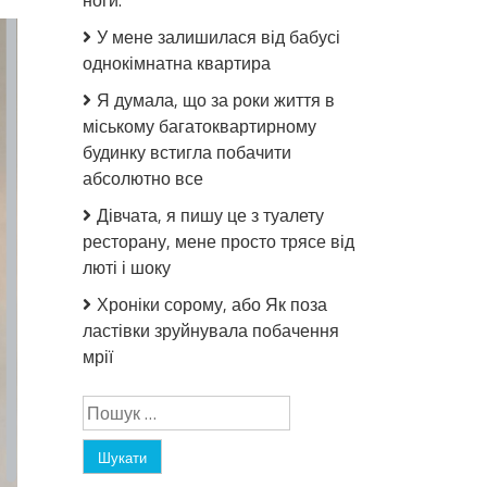
ноги.
У мене залишилася від бабусі
однокімнатна квартира
Я думала, що за роки життя в
міському багатоквартирному
будинку встигла побачити
абсолютно все
Дівчата, я пишу це з туалету
ресторану, мене просто трясе від
люті і шоку
Хроніки сорому, або Як поза
ластівки зруйнувала побачення
мрії
Пошук: