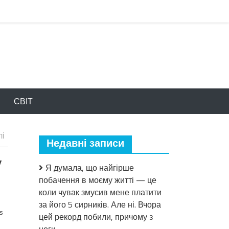
СВІТ
лі
Недавні записи
у
Я думала, що найгірше
побачення в моєму житті — це
коли чувак змусив мене платити
за його 5 сирників. Але ні. Вчора
s
цей рекорд побили, причому з