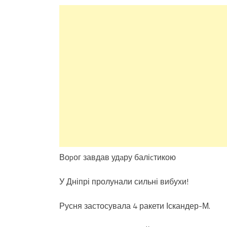
Воpог завдав удaру баліcтикою
У Дніпрі пролунали сильні вибухи!
Русня застосувала 4 ракети Іскандер-М.