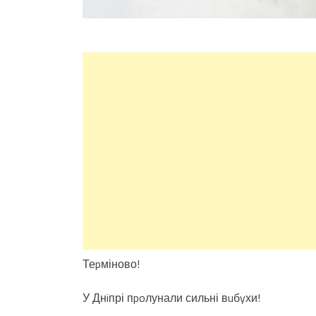
Теpміново!
У Днiпрі пpoлунали сильні вuбyхи!