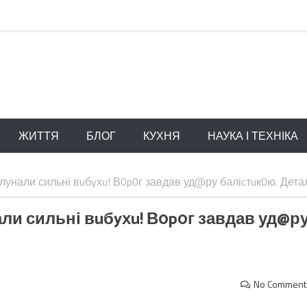
ЖИТТЯ
БЛОГ
КУХНЯ
НАУКА І ТЕХНІКА
0лунали сильні вuбyхu! В0p0г завдав уд@ру баліcтuк0ю. Дета
али сильні вuбyхu! В0p0г завдав уд@р
No Comment