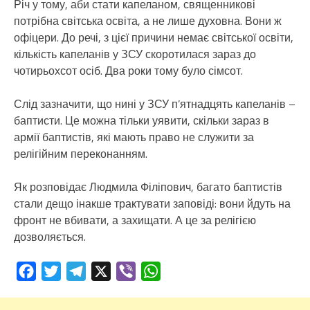
Річ у тому, аби стати капеланом, священникові
потрібна світська освіта, а не лише духовна. Вони ж
офіцери. До речі, з цієї причини немає світської освіти,
кількість капеланів у ЗСУ скоротилася зараз до
чотирьохсот осіб. Два роки тому було сімсот.
Слід зазначити, що нині у ЗСУ п’ятнадцять капеланів –
баптисти. Це можна тільки уявити, скільки зараз в
армії баптистів, які мають право не служити за
релігійним переконанням.
Як розповідає Людмила Філіпович, багато баптистів
стали дещо інакше трактувати заповіді: вони йдуть на
фронт не вбивати, а захищати. А це за релігією
дозволяється.
Facebook
Twitter
Telegram
X
Viber
WhatsApp