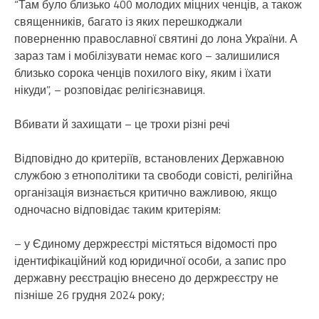
“Там було близько 400 молодих міцних ченців, а також
священників, багато із яких перешкоджали
поверненню православної святині до лона України. А
зараз там і мобілізувати немає кого – залишилися
близько сорока ченців похилого віку, яким і їхати
нікуди”, – розповідає релігієзнавиця.
Вбивати й захищати – це трохи різні речі
Відповідно до критеріїв, встановлених Державною
службою з етнополітики та свободи совісті, релігійна
організація визнається критично важливою, якщо
одночасно відповідає таким критеріям:
– у Єдиному держреєстрі містяться відомості про
ідентифікаційний код юридичної особи, а запис про
державну реєстрацію внесено до держреєстру не
пізніше 26 грудня 2024 року;