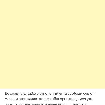
Державна служба з етнополітики та свободи совісті
України визначила, які релігійні організації можуть
вважатися критично важливими, та затвердила