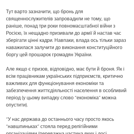
Тут варто зазначити, що бронь для
священнослужителів запровадили не тому, що
раніше, понад три роки повномасштабної війни з
Росією, їх нещадно призивали до армії й настав час
зберігати цінні кадри. Навпаки, влада ось тільки зараз
наважилася залучити до виконання конституційного
боргу цей прошарок громадян України.
Але якщо є призов, відповідно, має бути й броня. Як і
всім працівникам українських підприємств, критично
важливих для функціонування економіки та
забезпечення життєдіяльності населення в особливий
період (у цьому випадку слово “економіка” можна
опустити).
“У нас держава до останнього часу просто якось
“навшпиньках” стояла перед релігійними
організаціями (переважна частина яких і досі