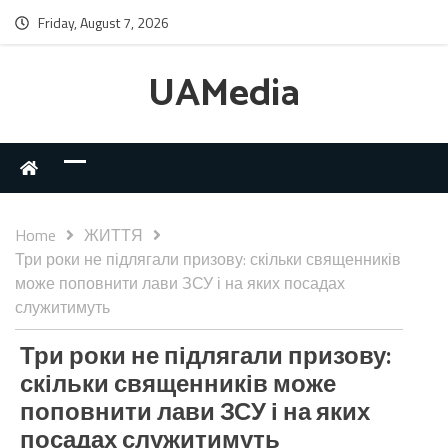
Friday, August 7, 2026
UAMedia
Home
ЖИТТЯ
Три роки не підлягали призову: скільки священників
може поповнити лави ЗСУ і на яких посадах
служитимуть
Три роки не підлягали призову:
скільки священників може
поповнити лави ЗСУ і на яких
посадах служитимуть