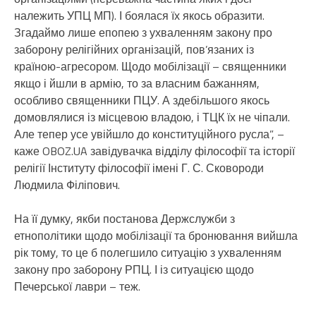
належить УПЦ МП). І боялася їх якось образити.
Згадаймо лише епопею з ухваленням закону про
заборону релігійних організацій, пов’язаних із
країною-агресором. Щодо мобілізації – священники
якщо і йшли в армію, то за власним бажанням,
особливо священники ПЦУ. А здебільшого якось
домовлялися із місцевою владою, і ТЦК їх не чіпали.
Але тепер усе увійшло до конституційного русла”, –
каже OBOZ.UA завідувачка відділу філософії та історії
релігії Інституту філософії імені Г. С. Сковороди
Людмила Філіпович.
На її думку, якби постанова Держслужби з
етнополітики щодо мобілізації та бронювання вийшла
рік тому, то це б полегшило ситуацію з ухваленням
закону про заборону РПЦ. І із ситуацією щодо
Печерської лаври – теж.