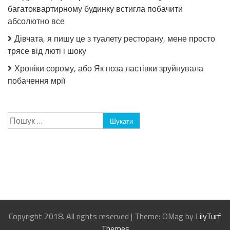
багатоквартирному будинку встигла побачити
абсолютно все
Дівчата, я пишу це з туалету ресторану, мене просто
трясе від люті і шоку
Хроніки сорому, або Як поза ластівки зруйнувала
побачення мрії
Пошук:
Copyright 2018. All rights reserved
|
Theme: OMag by
LilyTurf
Themes