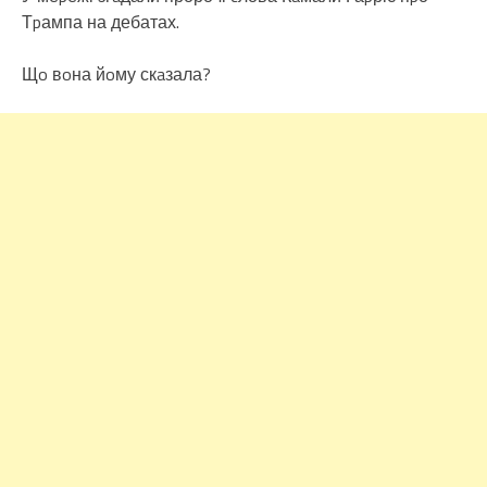
Тpампа на дебатах.
Щo вoна йoму скaзала?