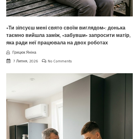
«Ти зіпсуєш мені свято своїм виглядом»: донька
таємно вийшла заміж, «забувши» запросити матір,
яка ради неї працювала на двох роботах
Грицюк Яніна
7 Липня, 2026
No Comments