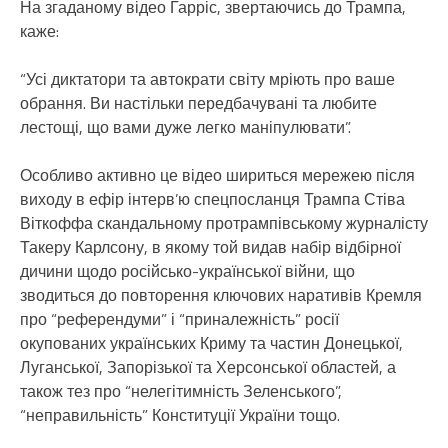
На згаданому відео Гарріс, звертаючись до Трампа,
каже:
“Усі диктатори та автократи світу мріють про ваше
обрання. Ви настільки передбачувані та любите
лестощі, що вами дуже легко маніпулювати”.
Особливо активно це відео шириться мережею після
виходу в ефір інтерв’ю спецпосланця Трампа Стіва
Віткоффа скандальному протрампівському журналісту
Такеру Карлсону, в якому той видав набір відбірної
дичини щодо російсько-української війни, що
зводиться до повторення ключових наративів Кремля
про “референдуми” і “приналежність” росії
окупованих українських Криму та частин Донецької,
Луганської, Запорізької та Херсонської областей, а
також тез про “нелегітимність Зеленського”,
“неправильність” Конституції України тощо.