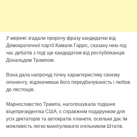
У мережі згадали пророчу фразу кандидатки від
Демократичної партії Камали Гарріс, сказану нею під
час дебатів з тоді ще кандидатом від республіканців
Дональдом Трампом.
Вона дала напрочуд точну характеристику своєму
опоненту, відзначивши його передбачуваність і любов
до лестощів.
Марнославство Трампа, наголошувала тодішня
віцепрезидентка США
,
є справжнім подарунком для
усіх диктаторів та автократів планети, оскільки дає їм
можливість легко маніпулювати очільником Штатів.