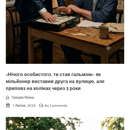
«Нічого особистого, ти став гальмом»: як
мільйонер виставив друга на вулицю, але
приповз на колінах через 3 роки
Грицюк Яніна
7 Липня, 2026
No Comments