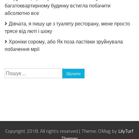
багатоквартирному будинку встигла побачити
абсолютно все
Дівчата, я пишу це з туалету ресторану, мене просто
трясе від люті і шоку
Хроніки сорому, або Як поза ластівки зруйнувала
побачення мрії
Пошук:
Copyright 2018. All rights reserved
|
Theme: OMag by
LilyTurf
Themes