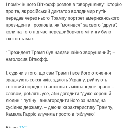
І поміж іншого Віткофф розповів “зворушливу” історію
про те, як російський диктатор володимир путін
передав через нього Трампу портрет американського
президента і розповів, як “молився” за свого “друга”,
коли на того під час передвиборчого мітингу було
скоєно замах.
“Президент Трамп був надзвичайно зворушений”, –
наголосив Віткофф.
І, судячи з того, що сам Трамп і все його оточення
зраджують союзників, здають Україну, руйнують
світовий порядок і паплюжать міжнародне право –
словом, роблять усе, аби догодити “дуже хорошій
людині” путіну і винагородити його за напад на
сусідню державу, – даючи характеристику Трампу,
Камала Гарріс влучила просто в “яблучко”.
Відео
ТУТ