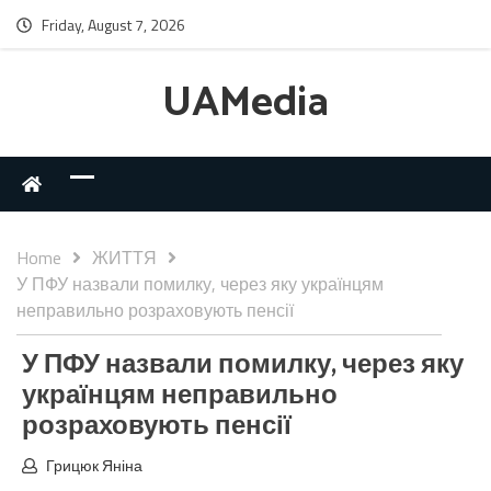
Friday, August 7, 2026
UAMedia
Home
ЖИТТЯ
У ПФУ назвали помилку, через яку українцям
неправильно розраховують пенсії
У ПФУ назвали помилку, через яку
українцям неправильно
розраховують пенсії
Грицюк Яніна