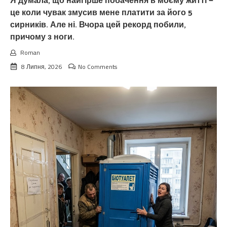
Я думала, що найгірше побачення в моєму житті —
це коли чувак змусив мене платити за його 5
сирників. Але ні. Вчора цей рекорд побили,
причому з ноги.
Roman
8 Липня, 2026
No Comments