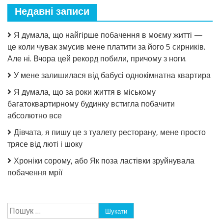
Недавні записи
Я думала, що найгірше побачення в моєму житті —
це коли чувак змусив мене платити за його 5 сирників.
Але ні. Вчора цей рекорд побили, причому з ноги.
У мене залишилася від бабусі однокімнатна квартира
Я думала, що за роки життя в міському
багатоквартирному будинку встигла побачити
абсолютно все
Дівчата, я пишу це з туалету ресторану, мене просто
трясе від люті і шоку
Хроніки сорому, або Як поза ластівки зруйнувала
побачення мрії
Пошук: