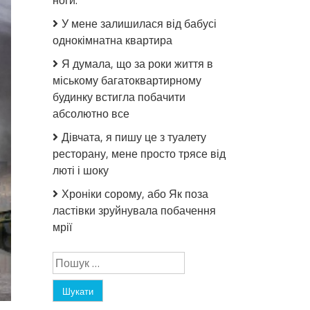
ноги.
У мене залишилася від бабусі
однокімнатна квартира
Я думала, що за роки життя в
міському багатоквартирному
будинку встигла побачити
абсолютно все
Дівчата, я пишу це з туалету
ресторану, мене просто трясе від
люті і шоку
Хроніки сорому, або Як поза
ластівки зруйнувала побачення
мрії
Пошук: