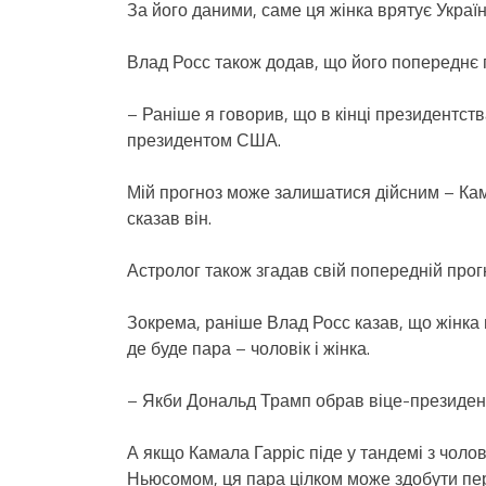
За його даними, саме ця жінка врятує Україн
Влад Росс також додав, що його попереднє
– Раніше я говорив, що в кінці президентств
президентом США.
Мій прогноз може залишатися дійсним – Кам
сказав він.
Астролог також згадав свій попередній прог
Зокрема, раніше Влад Росс казав, що жінка 
де буде пара – чоловік і жінка.
– Якби Дональд Трамп обрав віце-президент
А якщо Камала Гарріс піде у тандемі з чоло
Ньюсомом, ця пара цілком може здобути пер