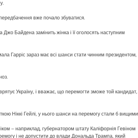
у.
 передбачення вже почало збуватися.
а Джо Байдена замінить жінка і її оголосять наступним
ала Гарріс зараз має всі шанси стати чинним президентом,
ноз.
врятує Україну, і вважає, що перемогти зможе той кандидат,
кою Ніккі Гейлі, у нього шанси на перемогу стали б вищими
віком – наприклад, губернатором штату Каліфорнія Гевіном
емогу і не допустити до влади Дональда Трампа, який