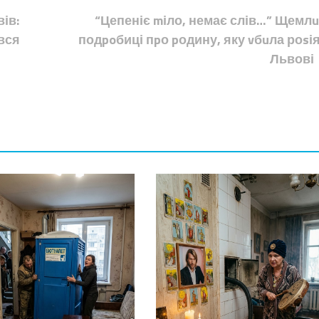
вів:
“Цепеніє mіло, немає слів…” Щемлu
вся
подpoбиці пpо pодину, яку vбuла роsія
Львові