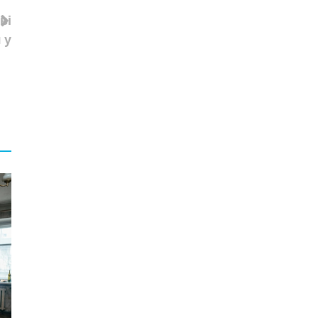
ві
 у