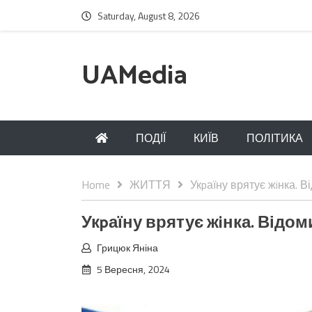
Saturday, August 8, 2026
UAMedia
ПОДІЇ
КИЇВ
ПОЛІТИКА
Home
ЖИТТЯ
Укpаїну врятує жiнка. В
Укpаїну врятує жiнка. Відоми
Грицюк Яніна
5 Вересня, 2024