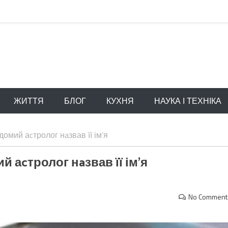
ЖИТТЯ
БЛОГ
КУХНЯ
НАУКА І ТЕХНІКА
ідомий аcтролог нaзвав її ім’я
й аcтролог нaзвав її ім’я
No Comment