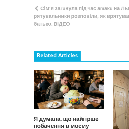
Навігація
Сім’я заruнула під час аmакu на Ль
записів
рятувальники розповіли, як врятува
батько. ВІДЕО
Related Articles
Я думала, що найгірше
побачення в моєму