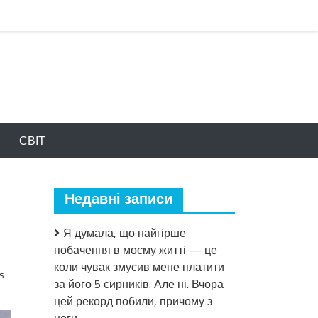
СВІТ
Недавні записи
Я думала, що найгірше
побачення в моєму житті — це
коли чувак змусив мене платити
s
за його 5 сирників. Але ні. Вчора
цей рекорд побили, причому з