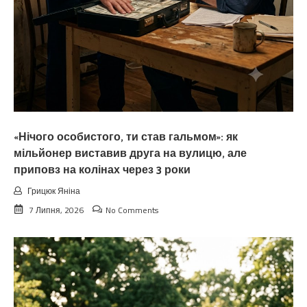
«Нічого особистого, ти став гальмом»: як
мільйонер виставив друга на вулицю, але
приповз на колінах через 3 роки
Грицюк Яніна
7 Липня, 2026
No Comments