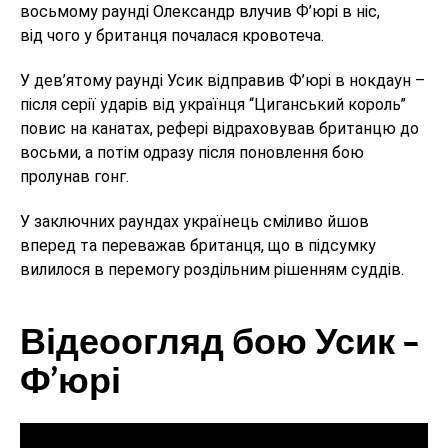
восьмому раунді Олександр влучив Ф’юрі в ніс,
від чого у британця почалася кровотеча.
У дев’ятому раунді Усик відправив Ф’юрі в нокдаун –
після серії ударів від українця “Циганський король”
повис на канатах, рефері відраховував британцю до
восьми, а потім одразу після поновлення бою
пролунав гонг.
У заключних раундах українець сміливо йшов
вперед та переважав британця, що в підсумку
вилилося в перемогу роздільним рішенням суддів.
Відеоогляд бою Усик –
Ф’юрі