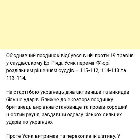
Об’єднавчий поєдинок відбувся в ніч проти 19 травня
у саудівському Ер-Ріяді. Усик переміг Ф’юрі
роздільним рішенням суддів – 115-112, 114-113 та
113-114.
На старті бою українець діяв активніше та викидав
більше ударів. Ближче до екватора поєдинку
британець вирівняв становище та провів хороший
шостий раунд, завдавши одразу кількох сильних
ударів по українцю.
Проте Усик витримав та перехопив ініціативу. У