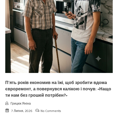
П’ять років економив на їжі, щоб зробити вдома
євроремонт, а повернувся калiкою і почув: «Нащо
ти нам без грошей потрібен?»
Грицюк Яніна
7 Липня, 2026
No Comments