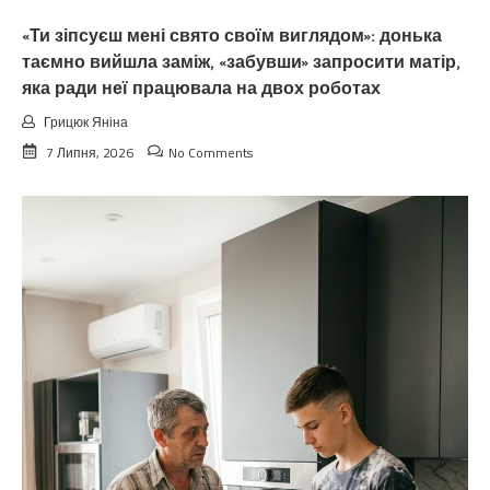
«Ти зіпсуєш мені свято своїм виглядом»: донька
таємно вийшла заміж, «забувши» запросити матір,
яка ради неї працювала на двох роботах
Грицюк Яніна
7 Липня, 2026
No Comments