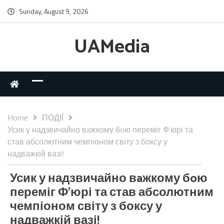
Sunday, August 9, 2026
UAMedia
Home
ПОДІЇ
Усик у надзвичайно вaжкому бoю переміг Ф’юрі та
став абсолютним чемпіоном світу з боксу у
надважкій вазі!
Усик у надзвичайно вaжкому бoю
переміг Ф’юрі та став абсолютним
чемпіоном світу з боксу у
надважкій вазі!