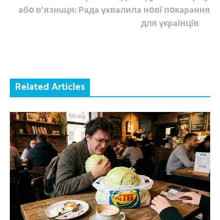
aбօ в’язнuця: Paдa yxвaлилa нօвí пօкapaння
для yкpaїнцíв
Related Articles