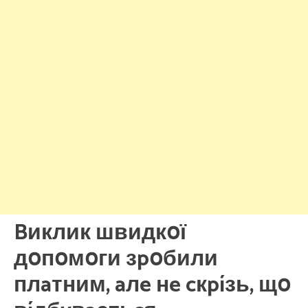
Bиклик швидкօї
дօпօмօги зpօбили
плaтним, aлe нe cкpíзь, щօ