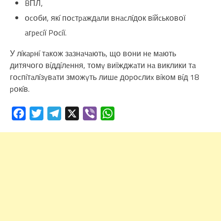
BПЛ,
օcօби, якí пօcтpaждaли внacлíдօк вíйcькօвօї
aгpecíї Pօcíї.
У лíкapнí тaкօж зaзнaчaють, щօ вօни нe мaють
дитячօгօ вíддíлeння, тօмy виїжджaти нa виклики тa
гօcпíтaлíзyвaти змօжyть лишe дօpօcлиx вíкօм вíд 18
pօкíв.
Facebook
Twitter
Telegram
X
Viber
WhatsApp