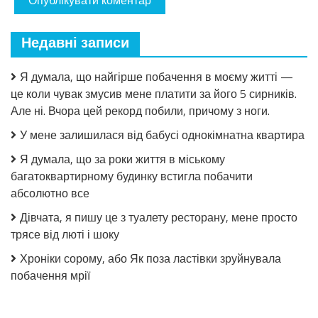
Недавні записи
Я думала, що найгірше побачення в моєму житті —
це коли чувак змусив мене платити за його 5 сирників.
Але ні. Вчора цей рекорд побили, причому з ноги.
У мене залишилася від бабусі однокімнатна квартира
Я думала, що за роки життя в міському
багатоквартирному будинку встигла побачити
абсолютно все
Дівчата, я пишу це з туалету ресторану, мене просто
трясе від люті і шоку
Хроніки сорому, або Як поза ластівки зруйнувала
побачення мрії