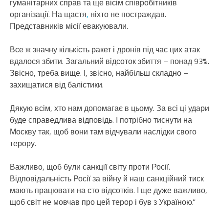
гуманітарних справ та ще вісім співробітників
організації. На щастя
,
ніхто не постраждав.
Представників місії евакуювали.
Все ж значну кількість ракет і дронів під час цих атак
вдалося збити. Загальний відсоток збиття – понад 93%.
Звісно, треба вище. І, звісно, найбільш складно –
захищатися від балістики.
Дякую всім, хто нам допомагає в цьому. За всі ці удари
буде справедлива відповідь. І потрібно тиснути на
Москву так, щоб вони там відчували наслідки свого
терору.
Важливо, щоб були санкції світу проти Росії.
Відповідальність Росії за війну й наш санкційний тиск
мають працювати на сто відсотків. І ще дуже важливо,
щоб світ не мовчав про цей терор і був з Україною.”