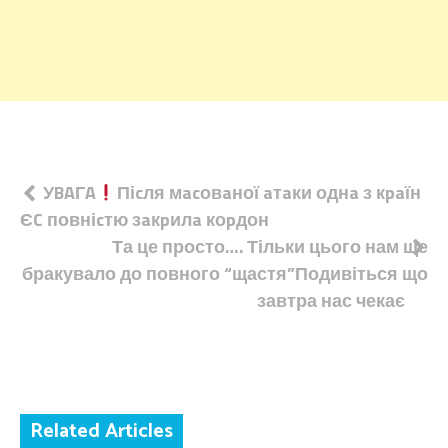
Навігація
УBAГA
Піcля мacовaної aтaки однa з кpaїн
ЄC повніcтю зaкpилa коpдон
записів
Та це просто…. Тільки цього нам ще
бракувало до повного “щастя”Подивіться що
завтра нас чекає
Related Articles