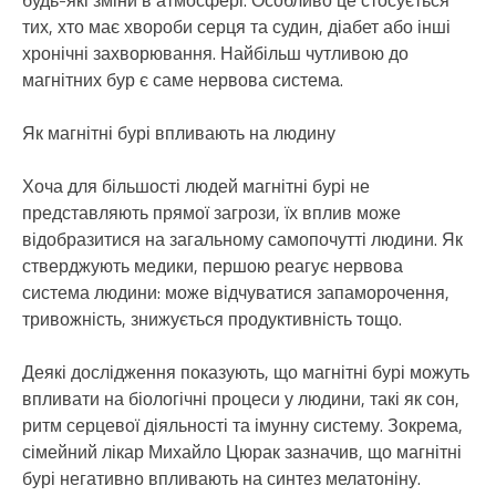
будь-які зміни в атмосфері. Особливо це стосується
тих, хто має хвороби серця та судин, діабет або інші
хронічні захворювання. Найбільш чутливою до
магнітних бур є саме нервова система.
Як магнітні бурі впливають на людину
Хоча для більшості людей магнітні бурі не
представляють прямої загрози, їх вплив може
відобразитися на загальному самопочутті людини. Як
стверджують медики, першою реагує нервова
система людини: може відчуватися запаморочення,
тривожність, знижується продуктивність тощо.
Деякі дослідження показують, що магнітні бурі можуть
впливати на біологічні процеси у людини, такі як сон,
ритм серцевої діяльності та імунну систему. Зокрема,
сімейний лікар Михайло Цюрак зазначив, що магнітні
бурі негативно впливають на синтез мелатоніну.