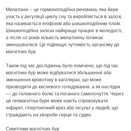
Мелатонін – це гормоноподібна речовина, яка бере
участь у регуляції циклу сну та виробляється в залозі,
яка називається епіфізом або шишкоподібним тілом.
Шишкоподібна залоза найкраще працює в молодості,
а після 40 років кількість мелатоніну починає
зменшуватися. Це підвищує чутливість організму до
магнітних бур.
Також під час досліджень було помічено, що під час
магнітних бур може відбуватися збільшення або
зменшення кровотоку в капілярах, що може
призводити до кисневого голодування, а як наслідок
— до головного болю та поганого самопочуття. Через
це геомагнітна буря може навіть спровокувати
інфаркт, гіпертонічний криз або інсульт у людей, що
страждають на хвороби серця та судин.
Симптоми магнітних бур