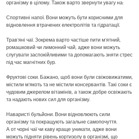
організму в цілому. Також варто звернути увагу на:
Спортивні напої. Вони можуть бути корисними для
відновлення втрачених електролітів та гідратації.
Трав’яні чаї. Зокрема варто частіше пити м’ятний,
ромашковий чи лимонний чай, адже вони можуть
слугувати заспокійливими та допомагають зняти стрес
під час магнітних бур.
Фруктові соки. Бажано, щоб вони були свіжовижатими,
містили м’якоть та не містили консервантів. Такі соки є
чудовим джерелом вітамінів, а також добре освіжають
та надають нових сил для організму.
Наваристі бульйони. Вони відновлюють сили
організму та покращують загальне самопочуття.
А от чорні чаї чи каву краще уникати, адже вони
можуть підняти рівень кортизолу в організмі, що