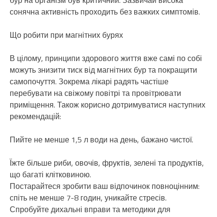
бур на організм був критичний. Зазвичай висока
сонячна активність проходить без важких симптомів.
Що робити при магнітних бурях
В цілому, принципи здорового життя вже самі по собі
можуть знизити тиск від магнітних бур та покращити
самопочуття. Зокрема лікарі радять частіше
перебувати на свіжому повітрі та провітрювати
приміщення. Також корисно дотримуватися наступних
рекомендацій:
Пийте не менше 1,5 л води на день, бажано чистої.
Їжте більше риби, овочів, фруктів, зелені та продуктів,
що багаті клітковиною.
Постарайтеся зробити ваш відпочинок повноцінним:
спіть не менше 7-8 годин, уникайте стресів.
Спробуйте дихальні вправи та методики для