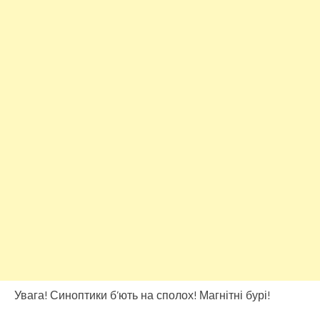
Увага! Синоптики б’ють на сполох! Магнітні бурі!