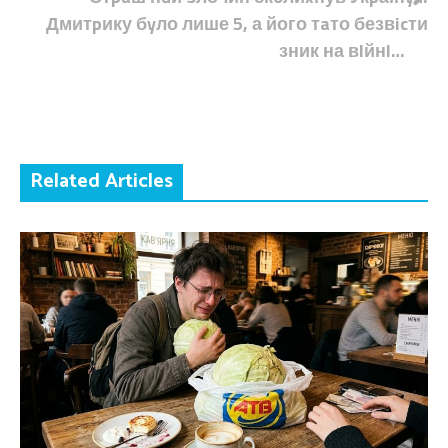
Дмитpику бyло лише 5, а його тaто безвicти
зник на вlйнl…
Related Articles