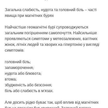
Загальна слабкість, нудота та головний біль – часті
явища при магнітних бурях
Найчастіше геомагнітні бурі супроводжуються
загальним погіршенням самопочуття. Найсильніше
проявляються симптоми у метеозалежних, вагітних
жінок, літніх людей та хворих на гіпертонію у вигляді
симптомів:
головний біль;
запаморочення;
нудота або блювота;
втома;
збудженість або безсоння;
біль або слабкість в м’язах.
Але досить рідко буває так, щоб вплив від магнітних