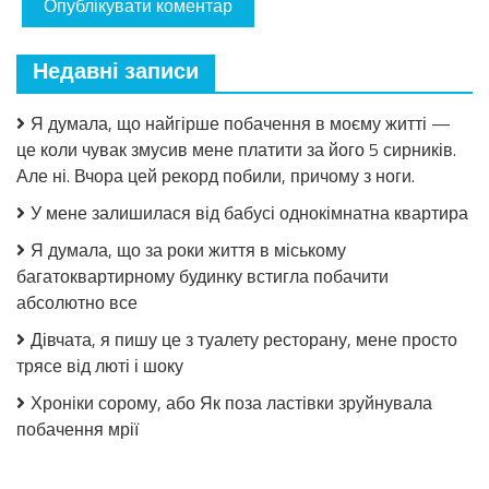
Недавні записи
Я думала, що найгірше побачення в моєму житті —
це коли чувак змусив мене платити за його 5 сирників.
Але ні. Вчора цей рекорд побили, причому з ноги.
У мене залишилася від бабусі однокімнатна квартира
Я думала, що за роки життя в міському
багатоквартирному будинку встигла побачити
абсолютно все
Дівчата, я пишу це з туалету ресторану, мене просто
трясе від люті і шоку
Хроніки сорому, або Як поза ластівки зруйнувала
побачення мрії