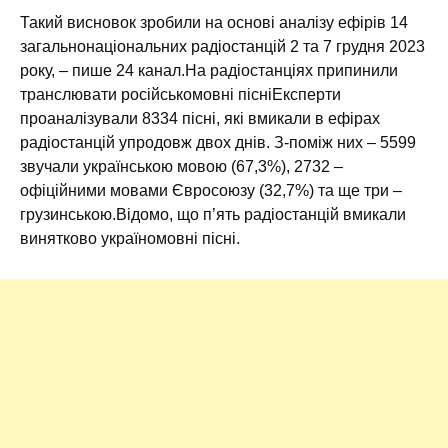
Такий висновок зробили на основі аналізу ефірів 14
загальнонаціональних радіостанцій 2 та 7 грудня 2023
року, – пише 24 канал.На радіостанціях припинили
транслювати російськомовні пісніЕксперти
проаналізували 8334 пісні, які вмикали в ефірах
радіостанцій упродовж двох днів. З-поміж них – 5599
звучали українською мовою (67,3%), 2732 –
офіційними мовами Євросоюзу (32,7%) та ще три –
грузинською.Відомо, що п’ять радіостанцій вмикали
винятково україномовні пісні.