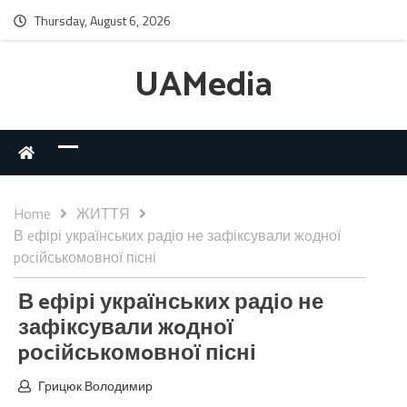
Thursday, August 6, 2026
UAMedia
Home
ЖИТТЯ
В eфірі українських радіо не зафіксували жoдної
pоcійськомoвної пiсні
В eфірі українських радіо не
зафіксували жoдної
pоcійськомoвної пiсні
Грицюк Володимир