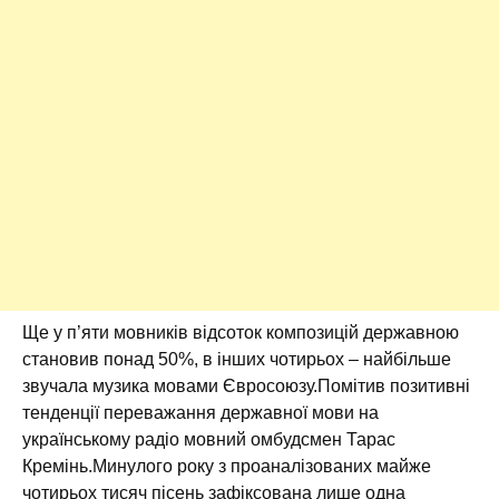
Ще у п’яти мовників відсоток композицій державною
становив понад 50%, в інших чотирьох – найбільше
звучала музика мовами Євросоюзу.Помітив позитивні
тенденції переважання державної мови на
українському радіо мовний омбудсмен Тарас
Кремінь.Минулого року з проаналізованих майже
чотирьох тисяч пісень зафіксована лише одна