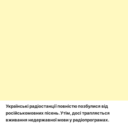
Українські радіостанції повністю позбулися від
російськомовних пісень. Утім, досі трапляється
вживання недержавної мови у радіопрограмах.