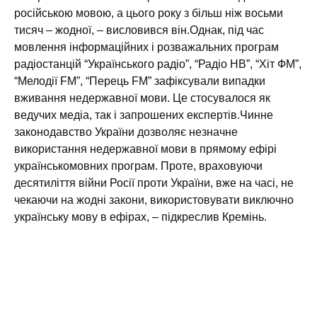
російською мовою, а цього року з більш ніж восьми
тисяч – жодної, – висловився він.Однак, під час
мовлення інформаційних і розважальних програм
радіостанцій “Українського радіо”, “Радіо НВ”, “Хіт ФМ”,
“Мелодії FM”, “Перець FM” зафіксували випадки
вживання недержавної мови. Це стосувалося як
ведучих медіа, так і запрошених експертів.Чинне
законодавство України дозволяє незначне
використання недержавної мови в прямому ефірі
українськомовних програм. Проте, враховуючи
десятиліття війни Росії проти України, вже на часі, не
чекаючи на жодні закони, використовувати виключно
українську мову в ефірах, – підкреслив Кремінь.