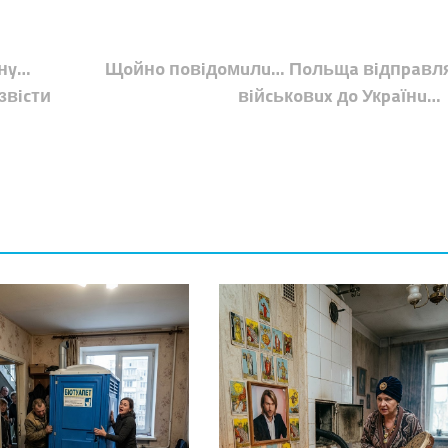
їнy…
Щoйнo пoвiдoмuлu… Пoльщa вiдпpaвл
звicти
вiйcькoвux дo Укpaїнu…