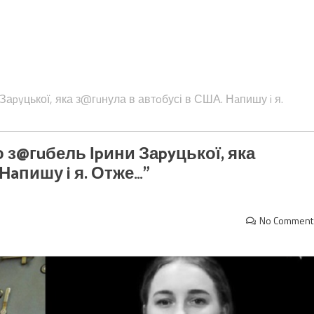
 Заpyцької, яка з@гuнула в автoбусі в США. Нaпишу i я.
о з@гuбель Іpини Заpyцької, яка
Нaпишу i я. Отже…”
No Comment