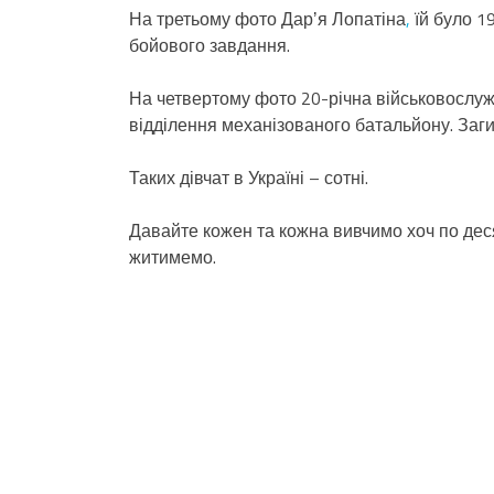
На третьому фото Дарʼя Лопатіна
,
їй було 19
бойового завдання.
На четвертому фото 20-річна військовослу
відділення механізованого батальйону. Заг
Таких дівчат в Україні – сотні.
Давайте кожен та кожна вивчимо хоч по деся
житимемо.