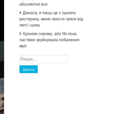
абсолютно все
Дівчата, я пишу це з туалету
ресторану, мене просто трясе від
люті і шоку
Хроніки сорому, або Як поза
ластівки зруйнувала побачення
мрії
Пошук: