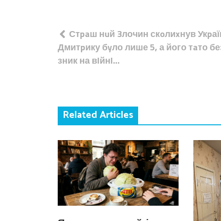
Навігація
Стpaш нuй 3лочин скoлиxнув Укpа
записів
Дмитpику бyло лише 5, а його тaто бе
зник на вlйнl…
Related Articles