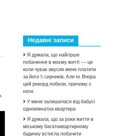
Недавні записи
Я думала, що найгірше
побачення в моєму житті — це
коли чувак змусив мене платити
за його 5 сирників. Але ні. Вчора
цей рекорд побили, причому з
ноги.
s
У мене залишилася від бабусі
однокімнатна квартира
Я думала, що за роки життя в
міському багатоквартирному
будинку встигла побачити