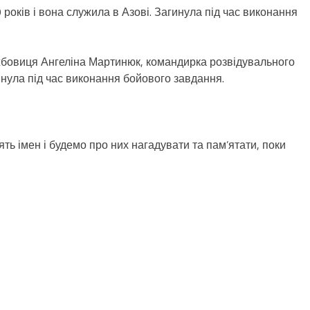
 років і вона служила в Азові. Загинула під час виконання
жбовиця Ангеліна Мартинюк, командирка розвідувального
инула під час виконання бойового завдання.
ть імен і будемо про них нагадувати та пам’ятати, поки