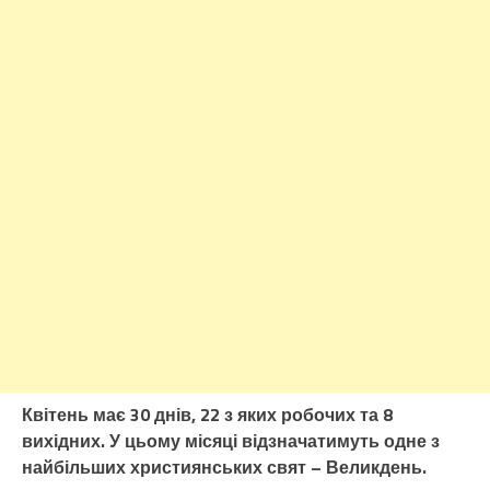
Квітень має 30 днів, 22 з яких робочих та 8
вихідних. У цьому місяці відзначатимуть одне з
найбільших християнських свят – Великдень.