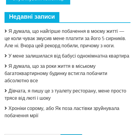
Недавні записи
Я думала, що найгірше побачення в моєму житті —
це коли чувак змусив мене платити за його 5 сирників.
Але ні. Вчора цей рекорд побили, причому з ноги.
У мене залишилася від бабусі однокімнатна квартира
Я думала, що за роки життя в міському
багатоквартирному будинку встигла побачити
абсолютно все
Дівчата, я пишу це з туалету ресторану, мене просто
трясе від люті і шоку
Хроніки сорому, або Як поза ластівки зруйнувала
побачення мрії