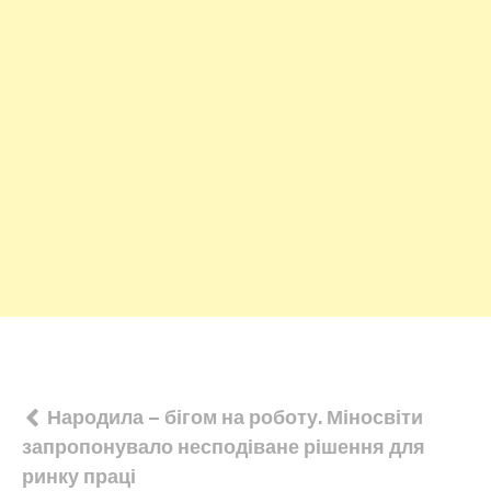
Навігація
Народила – бігом на роботу. Міносвіти
запропонувало несподіване рішення для
записів
ринку праці