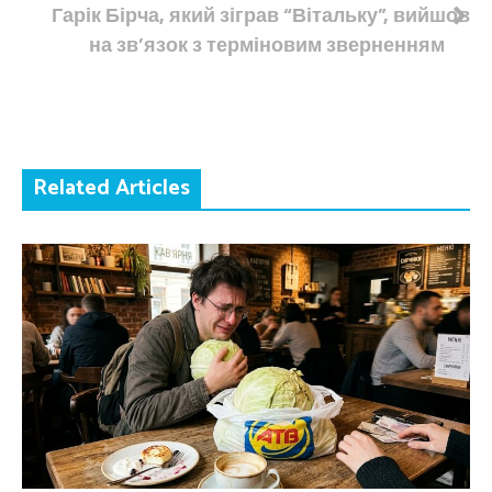
Гарік Бірча, який зіграв “Вітальку”, вийшов
на зв’язок з терміновим зверненням
Related Articles