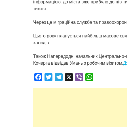
інформацією, до міста вже прибуло до пів ти
тижня.
Через це міграційна служба та правоохорон
Цього року планується найбільш масове свя
хасидів.
Також Напередодні начальник Центрально-
Кочерга відвідав Умань з робочим візитом.
Д
Facebook
Twitter
Telegram
X
Viber
WhatsApp