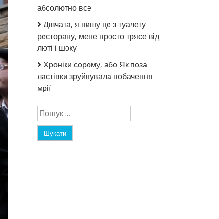
абсолютно все
Дівчата, я пишу це з туалету
ресторану, мене просто трясе від
люті і шоку
Хроніки сорому, або Як поза
ластівки зруйнувала побачення
мрії
Пошук: