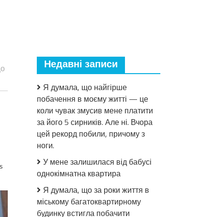
Недавні записи
що
Я думала, що найгірше
побачення в моєму житті — це
коли чувак змусив мене платити
за його 5 сирників. Але ні. Вчора
цей рекорд побили, причому з
ноги.
У мене залишилася від бабусі
s
однокімнатна квартира
Я думала, що за роки життя в
міському багатоквартирному
будинку встигла побачити