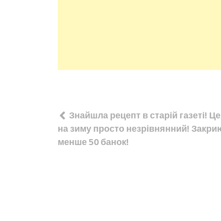
Навігація
Знайшла рецепт в старій газеті! Ц
записів
на зиму просто незрівнянний! Закри
менше 50 банок!