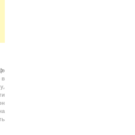
що
 в
у,
ти
он
на
ть