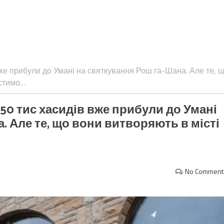
вже прибули до Умані на святкування Рош га-Шана. Але те, 
устимо…
50 тис хасидів вже прибули до Умані
. Але те, що вони витворяють в місті
No Comment