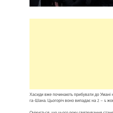
Хасиди вже починають прибувати до Умані 
га-Шана. Цьогоріч воно випадає на 2 – 4 жо
Очікується, що цього року святкування ста