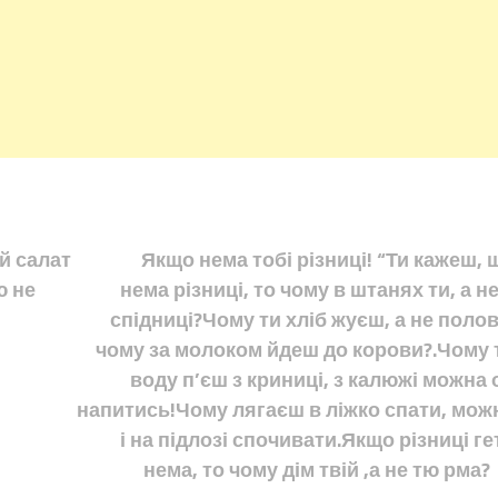
ей салат
Якщо нема тобі різниці! “Ти кажеш, 
ю не
нема різниці, то чому в штанях ти, а не
спідниці?Чому ти хліб жуєш, а не полов
чому за молоком йдеш до корови?.Чому 
воду п’єш з криниці, з калюжі можна 
напитись!Чому лягаєш в ліжко спати, мож
і на підлозі спочивати.Якщо різниці ге
нема, то чому дім твій ,а не тю рма?