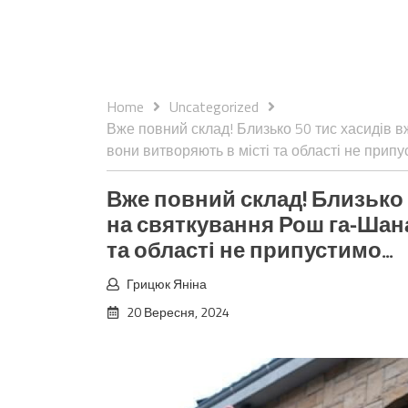
Home
Uncategorized
Вже повний склад! Близько 50 тис хасидів 
вони витворяють в місті та області не прип
Вже повний склад! Близько 
на святкування Рош га-Шана
та області не припустимо…
Грицюк Яніна
20 Вересня, 2024