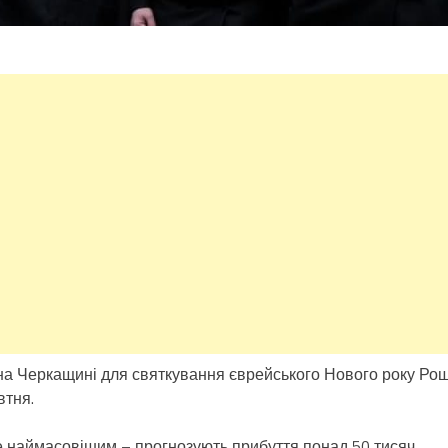
на Черкащині для святкування єврейського Нового року Ро
втня.
не наймасовішим – прогнозують прибуття понад 50 тисяч