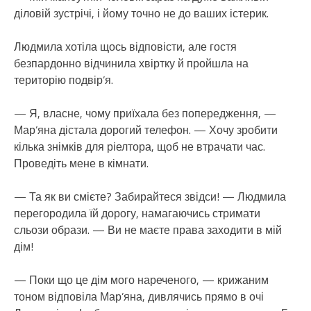
діловій зустрічі, і йому точно не до ваших істерик.
Людмила хотіла щось відповісти, але гостя
безпардонно відчинила хвіртку й пройшла на
територію подвір’я.
— Я, власне, чому приїхала без попередження, —
Мар’яна дістала дорогий телефон. — Хочу зробити
кілька знімків для ріелтора, щоб не втрачати час.
Проведіть мене в кімнати.
— Та як ви смієте? Забирайтеся звідси! — Людмила
перегородила їй дорогу, намагаючись стримати
сльози образи. — Ви не маєте права заходити в мій
дім!
— Поки що це дім мого нареченого, — крижаним
тоном відповіла Мар’яна, дивлячись прямо в очі