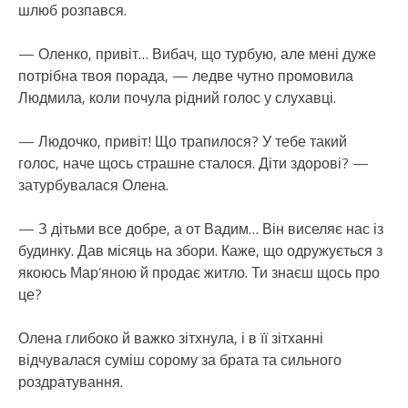
шлюб розпався.
— Оленко, привіт… Вибач, що турбую, але мені дуже
потрібна твоя порада, — ледве чутно промовила
Людмила, коли почула рідний голос у слухавці.
— Людочко, привіт! Що трапилося? У тебе такий
голос, наче щось страшне сталося. Діти здорові? —
затурбувалася Олена.
— З дітьми все добре, а от Вадим… Він виселяє нас із
будинку. Дав місяць на збори. Каже, що одружується з
якоюсь Мар’яною й продає житло. Ти знаєш щось про
це?
Олена глибоко й важко зітхнула, і в її зітханні
відчувалася суміш сорому за брата та сильного
роздратування.