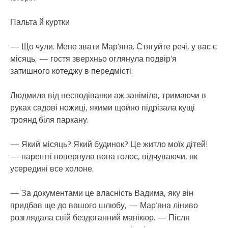
Пальта й куртки
— Що чули. Мене звати Мар’яна. Стягуйте речі, у вас є
місяць, — гостя зверхньо оглянула подвір’я
затишного котеджу в передмісті.
Людмила від несподіванки аж заніміла, тримаючи в
руках садові ножиці, якими щойно підрізала кущі
троянд біля паркану.
— Який місяць? Який будинок? Це житло моїх дітей!
— нарешті повернула вона голос, відчуваючи, як
усередині все холоне.
— За документами це власність Вадима, яку він
придбав ще до вашого шлюбу, — Мар’яна ліниво
розглядала свій бездоганний манікюр. — Після