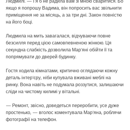
Людмилі. — І я б не радила вам зі мною сваритися. Бо
якщо я попрошу Вадима, він попросить вас звільнити
приміщення не за місяць, а за три дні. Закон повністю
на його боці.
Людмила на мить завагалася, відчуваючи повне
безсилля перед цією самовпевненою жінкою. Ця
секундна слабкість дозволила Мар’яні обійти її та
попрямувати до дверей будинку.
Гостя ходила кімнатами, критично оглядаючи кожну
деталь інтер’єру, ніби купувала вживані меблі на
ринку. Вона навіть не подумала роззутися, залишаючи
сліди на чистому килимі у вітальні.
— Ремонт, звісно, доведеться переробити, усе дуже
простенько, — вголос коментувала Мар’яна, роблячи
фотографії на телефон.