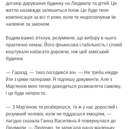
договір дарування будинку на Людмилу та дітей. Це
житло назавжди залишиться їхнім. Це буде твоя
компенсація за всі ті роки, коли ти недоплачував їм
належне за законом.
Вадим важко зітхнув, розуміючи, що вибору в нього
практично немає. Його фінансова стабільність і спокій
коштували набагато дорожче, ніж цей заміський
будинок.
— Гаразд, — тихо погодився він. — Не треба нікуди
йти з цими паперами. Я підпишу документи. Але з
Мар’яною мені тепер доведеться розмовляти самому,
і це буде непросто.
— З Мар’яною ти розберешся, ти ж у нас дорослий і
розумний чоловік, коли не піддаєшся емоціям, —
лагідно сказала Ганна Василівна й повернулася до
Людмили. — Людочко, ти записала нашу маленьку