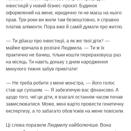
інвестицій у новий бізнес-проєкт. Будинок
оформлений на мене, юридично ти не маєш на нього
прав. Три роки ви жили там безкоштовно, я справно
платив аліменти. Пора вже й самій думати про житло.
— Ти дбаєш про інвестиції, а як же твої діти? —
майже кричала в розпачі Людмила. — Ти ж їх
практично не бачиш, тільки кошти перераховуєш раз
на місяць. Ти навіть доньку з днем народження
минулого тижня забув привітати!
— Не треба робити з мене монстра, — його голос
став ще сухішим. — Я забезпечую вас фінансово. А
щодо того, чиї це діти, я взагалі останнім часом почав
замислюватися. Може, мені варто провести генетичну
експертизу, а то забагато обов’язків на мене повісили.
Ці слова поразили Людмилу найболючіше. Вона