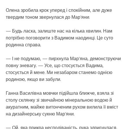
Олена зробила крок уперед і спокійним, але дуже
твердим тоном звернулася до Мар’яни:
— Будь ласка, залиште нас на кілька хвилин. Нам
потрібно поговорити з Вадимом наодинці. Це суто
родинна справа.
— І не подумаю, — пирхнула Мар’яна, демонструючи
повну зневагу. — Усе, що стосується Вадима,
стосується й мене. Ми незабаром станемо однією
родиною, якщо ви забули.
Ганна Василівна мовчки підійшла ближче, взяла зі
столу склянку зі звичайною мінеральною водою й
акуратним, майже витонченим рухом вилила її вміст
на дизайнерську сукню Мар’яни.
— Ой, яка прикра несподіваність, рука здригнулася,