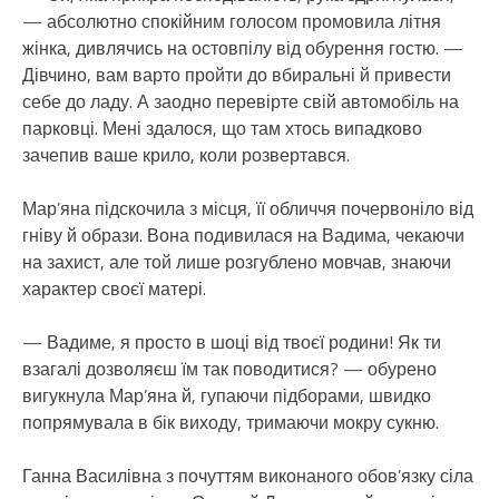
— абсолютно спокійним голосом промовила літня
жінка, дивлячись на остовпілу від обурення гостю. —
Дівчино, вам варто пройти до вбиральні й привести
себе до ладу. А заодно перевірте свій автомобіль на
парковці. Мені здалося, що там хтось випадково
зачепив ваше крило, коли розвертався.
Мар’яна підскочила з місця, її обличчя почервоніло від
гніву й образи. Вона подивилася на Вадима, чекаючи
на захист, але той лише розгублено мовчав, знаючи
характер своєї матері.
— Вадиме, я просто в шоці від твоєї родини! Як ти
взагалі дозволяєш їм так поводитися? — обурено
вигукнула Мар’яна й, гупаючи підборами, швидко
попрямувала в бік виходу, тримаючи мокру сукню.
Ганна Василівна з почуттям виконаного обов’язку сіла