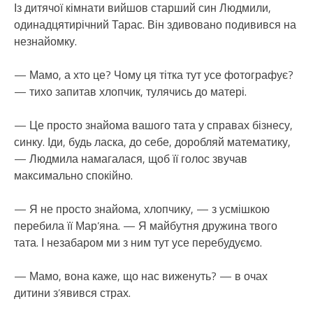
Із дитячої кімнати вийшов старший син Людмили,
одинадцятирічний Тарас. Він здивовано подивився на
незнайомку.
— Мамо, а хто це? Чому ця тітка тут усе фотографує?
— тихо запитав хлопчик, тулячись до матері.
— Це просто знайома вашого тата у справах бізнесу,
синку. Іди, будь ласка, до себе, доробляй математику,
— Людмила намагалася, щоб її голос звучав
максимально спокійно.
— Я не просто знайома, хлопчику, — з усмішкою
перебила її Мар’яна. — Я майбутня дружина твого
тата. І незабаром ми з ним тут усе перебудуємо.
— Мамо, вона каже, що нас виженуть? — в очах
дитини з’явився страх.