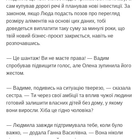
сам купував дорогі речі й планував нові інвестиції. За
законом, якщо Люда подасть позов про перегляд
розміру аліментів на основі цих даних, тобі
доведеться виплатити таку суму за минулі роки, що
твій новий бізнес-проєкт закриється, навіть не
розпочавшись.
— Це шантаж! Ви не маєте права! — Вадим
спробував підвищити голос, але Олена зупинила його
жестом.
— Вадиме, подивись на ситуацію тверезо, — сказала
сестра. — Ти через свої амбіції та вплив чужої людини
готовий залишити власних дітей без дому, у якому
вони виросли. Хіба це гідно чоловіка?
— Людмила завжди підтримувала тебе, коли було
важко, — додала Ганна Василівна. — Вона ніколи