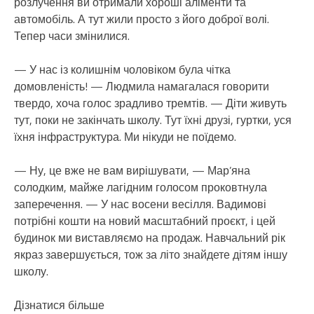
розлучення ви отримали хороші аліменти та
автомобіль. А тут жили просто з його доброї волі.
Тепер часи змінилися.
— У нас із колишнім чоловіком була чітка
домовленість! — Людмила намагалася говорити
твердо, хоча голос зрадливо тремтів. — Діти живуть
тут, поки не закінчать школу. Тут їхні друзі, гуртки, уся
їхня інфраструктура. Ми нікуди не поїдемо.
— Ну, це вже не вам вирішувати, — Мар’яна
солодким, майже лагідним голосом проковтнула
заперечення. — У нас восени весілля. Вадимові
потрібні кошти на новий масштабний проєкт, і цей
будинок ми виставляємо на продаж. Навчальний рік
якраз завершується, тож за літо знайдете дітям іншу
школу.
Дізнатися більше