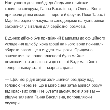
Наступного дня пообіді до Людмили приїхали
колишня свекруха, Ганна Василівна, та Олена. Вони
привезли дітям домашні пироги й фрукти. Поки Тарас і
Марійка радісно ласували солодощами на кухні, жінки
закрилися у вітальні для серйозної розмови.
Будинок дійсно був придбаний Вадимом до офіційного
укладення шлюбу, хоча гроші на нього вони починали
збирати разом ще в студентські роки. Юридично
зачепитися за право власності було майже
неможливо, а апелювати до совісті Вадима в його
теперішньому стані — марна справа.
— Щоб мої рідні онуки залишилися без даху над
головою через те, що в мого сина затьмарився розум
від красивих слів? Не бувати цьому, поки я жива! —
рішуче заявила Ганна Василівна, поправляючи
окуляри.