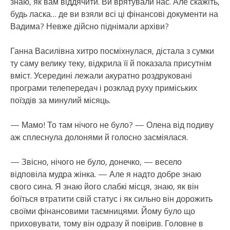
знаю, як вам віддячити. Ви врятували нас. Але скажіть,
будь ласка… де ви взяли всі ці фінансові документи на
Вадима? Невже дійсно піднімали архіви?
Ганна Василівна хитро посміхнулася, дістала з сумки
ту саму велику теку, відкрила її й показала присутнім
вміст. Усередині лежали акуратно роздруковані
програми телепередач і розклад руху приміських
поїздів за минулий місяць.
— Мамо! То там нічого не було? — Олена від подиву
аж сплеснула долонями й голосно засміялася.
— Звісно, нічого не було, донечко, — весело
відповіла мудра жінка. — Але я надто добре знаю
свого сина. Я знаю його слабкі місця, знаю, як він
боїться втратити свій статус і як сильно він дорожить
своїми фінансовими таємницями. Йому було що
приховувати, тому він одразу й повірив. Головне в