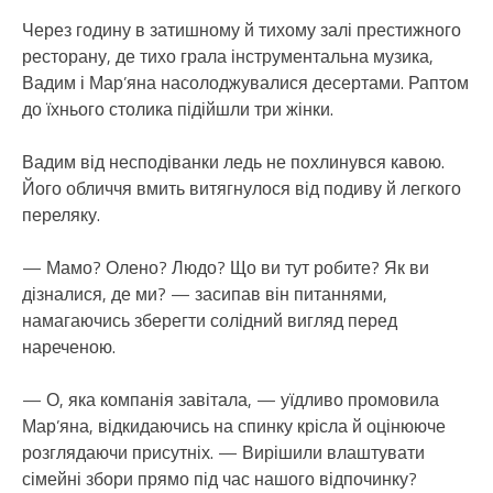
Через годину в затишному й тихому залі престижного
ресторану, де тихо грала інструментальна музика,
Вадим і Мар’яна насолоджувалися десертами. Раптом
до їхнього столика підійшли три жінки.
Вадим від несподіванки ледь не похлинувся кавою.
Його обличчя вмить витягнулося від подиву й легкого
переляку.
— Мамо? Олено? Людо? Що ви тут робите? Як ви
дізналися, де ми? — засипав він питаннями,
намагаючись зберегти солідний вигляд перед
нареченою.
— О, яка компанія завітала, — уїдливо промовила
Мар’яна, відкидаючись на спинку крісла й оцінююче
розглядаючи присутніх. — Вирішили влаштувати
сімейні збори прямо під час нашого відпочинку?