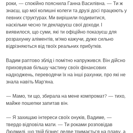
роки, — спокійно пояснила Ганна Василівна. — Ти ж
знаєш, що мої колишні колеги та друзі досі працюють у
певних структурах. Ми вирішили подивитися,
наскільки чесно ти декларуєш свої доходи. І
виявилося, що суми, які ти офіційно показуєш для
розрахунку аліментів, м’яко кажучи, дуже сильно
відрізняються від твоїх реальних прибутків.
Вадим раптово зблід і помітно напружився. Він дійсно
приховував більшу частину своїх фінансових
надходжень, переводячи їх на інші рахунки, про які не
знала навіть Мар’яна.
— Мамо, ти що, збирала на мене компромат? — тихо,
майже пошепки запитав він.
— Я захищаю інтереси своїх онуків, Вадиме, —
твердо відповіла мати. — Ти роками розповідав
Людмилі, що твій бізнес ледве тримається на плаву, а