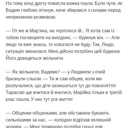
На тому кінці дроту повисла важка пауза. Було чути, як
Вадим глибоко зітхнув, наче збирався з силами перед
неприємною розмовою.
— От же ж Мар’яна, не терпілося їй… Я хотів сам із
тобою поговорити на вихідних, — буркнув він. — Але
якщо ти вже знаєш, то ховатися не буду. Так, Людо,
ситуація змінилася. Мені дійсно потрібен цей будинок.
Його доведеться звільнити.
— Як звільнити, Вадиме? — у Людмили з очей
бризнули сльози. — Ти ж сам обіцяв, коли ми
розлучалися, що діти залишаться тут до повноліття!
Тарасові ще вчитися й вчитися, Марійка тільки в третій
клас пішла. У них тут усе життя!
— Обіцянки обіцянками, але обставини бувають
сильнішими за нас, — холодно відрізав колишній
чоловік. — Мені терміново потрібні гроші для