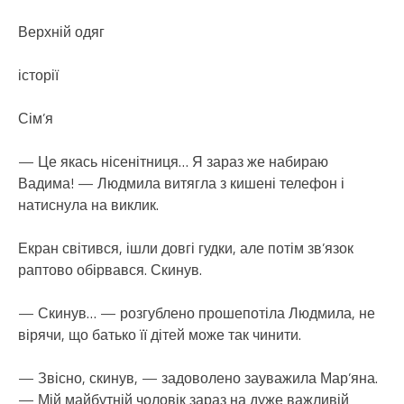
Верхній одяг
історії
Сім’я
— Це якась нісенітниця… Я зараз же набираю
Вадима! — Людмила витягла з кишені телефон і
натиснула на виклик.
Екран світився, ішли довгі гудки, але потім зв’язок
раптово обірвався. Скинув.
— Скинув… — розгублено прошепотіла Людмила, не
вірячи, що батько її дітей може так чинити.
— Звісно, скинув, — задоволено зауважила Мар’яна.
— Мій майбутній чоловік зараз на дуже важливій