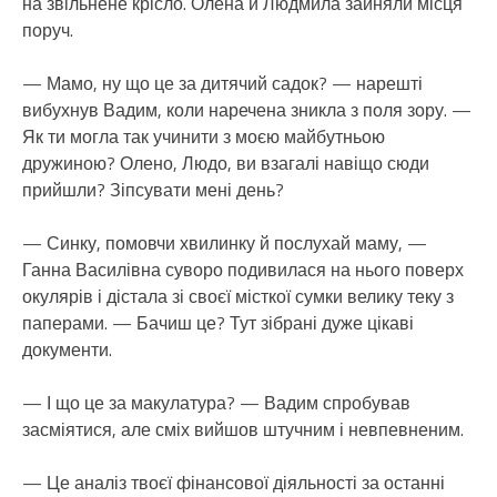
на звільнене крісло. Олена й Людмила зайняли місця
поруч.
— Мамо, ну що це за дитячий садок? — нарешті
вибухнув Вадим, коли наречена зникла з поля зору. —
Як ти могла так учинити з моєю майбутньою
дружиною? Олено, Людо, ви взагалі навіщо сюди
прийшли? Зіпсувати мені день?
— Синку, помовчи хвилинку й послухай маму, —
Ганна Василівна суворо подивилася на нього поверх
окулярів і дістала зі своєї місткої сумки велику теку з
паперами. — Бачиш це? Тут зібрані дуже цікаві
документи.
— І що це за макулатура? — Вадим спробував
засміятися, але сміх вийшов штучним і невпевненим.
— Це аналіз твоєї фінансової діяльності за останні