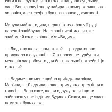
Ноги її не слухалися, а в голові панував суцільний
хаос. Вона знову і знову набирала номер колишнього
чоловіка, але телефон був поза зоною досяжності.
Минула майже година, перш ніж телефон у її руці
нарешті завібрував. На екрані висвітилося таке
знайоме й колись рідне ім’я: «Вадим».
— Людо, ну що за спам-атака? — роздратовано
пролунало в слухавці. — Я ж просив не турбувати
мене під час робочого дня без нагальної потреби. Що
сталося?
— Вадиме… до мене щойно приїжджала жінка,
Мар’яна, — Людмила ледве стримувала тремтіння в
голосі. — Вона каже, що ви одружуєтеся і що ти
забираєш у нас із дітьми будинок. Скажи, що це якась
помилка, будь ласка.