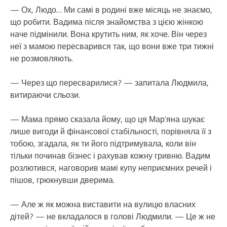
— Ох, Людо… Ми самі в родині вже місяць не знаємо,
що робити. Вадима після знайомства з цією жінкою
наче підмінили. Вона крутить ним, як хоче. Він через
неї з мамою пересварився так, що вони вже три тижні
не розмовляють.
— Через що пересварилися? — запитала Людмила,
витираючи сльози.
— Мама прямо сказала йому, що ця Мар’яна шукає
лише вигоди й фінансової стабільності, порівняла її з
тобою, згадала, як ти його підтримувала, коли він
тільки починав бізнес і рахував кожну гривню. Вадим
розлютився, наговорив мамі купу неприємних речей і
пішов, грюкнувши дверима.
— Але ж як можна виставити на вулицю власних
дітей? — не вкладалося в голові Людмили. — Це ж не