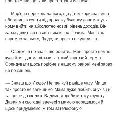
просто стіни, це їхній простір, їхня безпека.
— Мар’яна переконала його, що дітям корисна зміна
обставин, а кошти від продажу будинку допоможуть
йому вийти на абсолютно новий рівень доходів. Він
зараз дивиться на світ виключно її очима. Мені так
соромно за нього, Людо, ти просто не уявляєш.
— Оленко, я не знаю, що робити… Мені просто немає
куди йти з двома дітьми за такий короткий термін.
Орендувати щось подібне в нашому районі мені зараз
не по кишені.
— Знаєш що, Людо? Не панікуй раніше часу. Ми це
так просто не залишимо. Мама дуже любить онуків і ні
за що не дозволить Вадимові зробити таку глупоту.
Давай ми сьогодні ввечері з мамою порадимося й
щось придумаємо. Я тобі зателефоную.