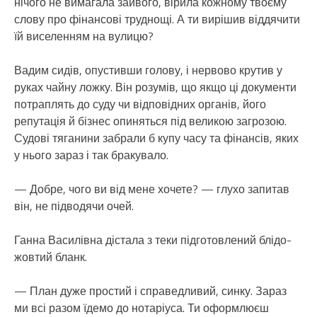
нічого не вимагала зайвого, вірила кожному твоєму
слову про фінансові труднощі. А ти вирішив віддячити
їй виселенням на вулицю?
Вадим сидів, опустивши голову, і нервово крутив у
руках чайну ложку. Він розумів, що якщо ці документи
потраплять до суду чи відповідних органів, його
репутація й бізнес опиняться під великою загрозою.
Судові тяганини забрали б купу часу та фінансів, яких
у нього зараз і так бракувало.
— Добре, чого ви від мене хочете? — глухо запитав
він, не підводячи очей.
Ганна Василівна дістала з теки підготовлений блідо-
жовтий бланк.
— План дуже простий і справедливий, синку. Зараз
ми всі разом їдемо до нотаріуса. Ти оформлюєш