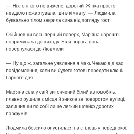
— Ніхто нікого не вижене, дорогий. Жінка просто
невдало пожартувала. Іди в кімнату, — Людмила
буквально тілом закрила сина від погляду гості.
Обійшовши весь перший поверх, Мар’яна нарешті
попрямувала до виходу. Біля порога вона
повернулася до Людмили.
— Ну що ж, загальне уявлення я маю. Чекаю від вас
повідомлення, коли ви будете готові передати ключі.
Гарного дня.
Мар’яна сіла у свій витончений білий автомобіль,
плавно рушила з місця й зникла за поворотом вулиці,
залишивши по собі лише легкий шлейф дорогих
парфумів.
Людмила безсило опустилася на стілець у передпокої.