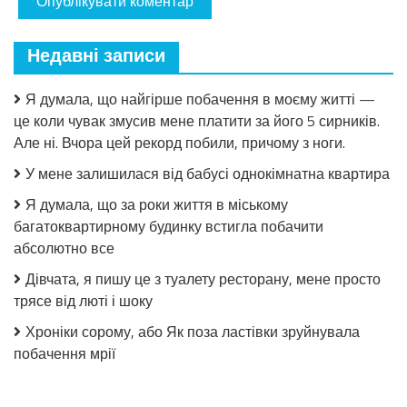
Недавні записи
Я думала, що найгірше побачення в моєму житті —
це коли чувак змусив мене платити за його 5 сирників.
Але ні. Вчора цей рекорд побили, причому з ноги.
У мене залишилася від бабусі однокімнатна квартира
Я думала, що за роки життя в міському
багатоквартирному будинку встигла побачити
абсолютно все
Дівчата, я пишу це з туалету ресторану, мене просто
трясе від люті і шоку
Хроніки сорому, або Як поза ластівки зруйнувала
побачення мрії