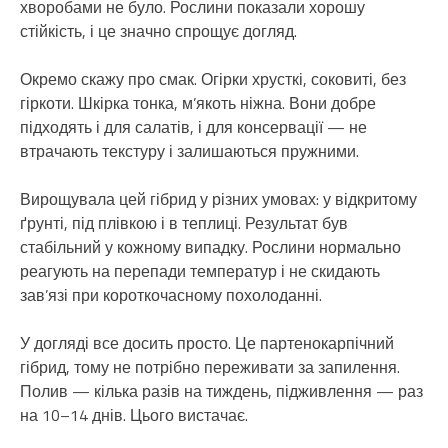
хворобами не було. Рослини показали хорошу
стійкість, і це значно спрощує догляд.
Окремо скажу про смак. Огірки хрусткі, соковиті, без
гіркоти. Шкірка тонка, м’якоть ніжна. Вони добре
підходять і для салатів, і для консервації — не
втрачають текстуру і залишаються пружними.
Вирощувала цей гібрид у різних умовах: у відкритому
ґрунті, під плівкою і в теплиці. Результат був
стабільний у кожному випадку. Рослини нормально
реагують на перепади температур і не скидають
зав’язі при короткочасному похолоданні.
У догляді все досить просто. Це партенокарпічний
гібрид, тому не потрібно переживати за запилення.
Полив — кілька разів на тиждень, підживлення — раз
на 10–14 днів. Цього вистачає.