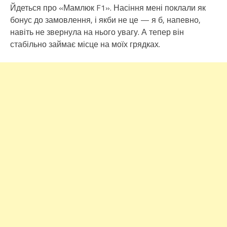
Йдеться про «Мамлюк F1». Насіння мені поклали як
бонус до замовлення, і якби не це — я б, напевно,
навіть не звернула на нього увагу. А тепер він
стабільно займає місце на моїх грядках.