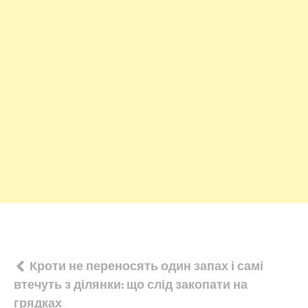
Навігація
Кроти не переносять один запах і самі
втечуть з ділянки: що слід закопати на
записів
грядках