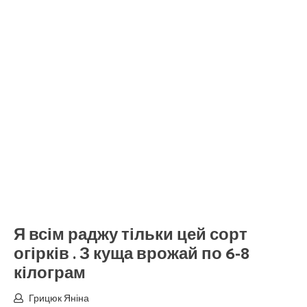
Я всім раджу тільки цей сорт
огірків . З куща врожай по 6-8
кілограм
Грицюк Яніна