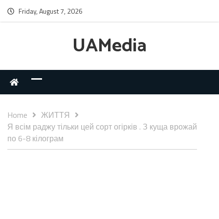
Friday, August 7, 2026
UAMedia
Home
ЖИТТЯ
Я всім раджу тільки цей сорт огірків . З куща врожай
по 6-8 кілограм