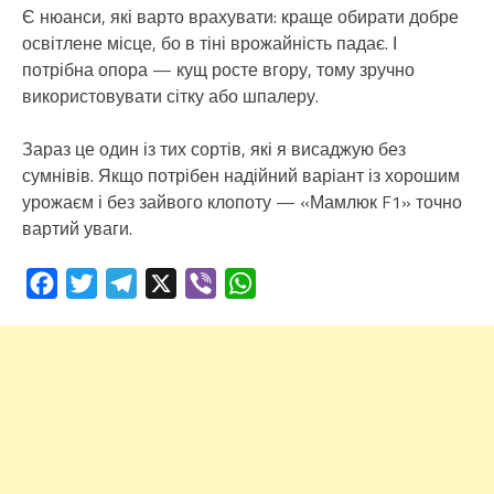
Є нюанси, які варто врахувати: краще обирати добре
освітлене місце, бо в тіні врожайність падає. І
потрібна опора — кущ росте вгору, тому зручно
використовувати сітку або шпалеру.
Зараз це один із тих сортів, які я висаджую без
сумнівів. Якщо потрібен надійний варіант із хорошим
урожаєм і без зайвого клопоту — «Мамлюк F1» точно
вартий уваги.
Facebook
Twitter
Telegram
X
Viber
WhatsApp