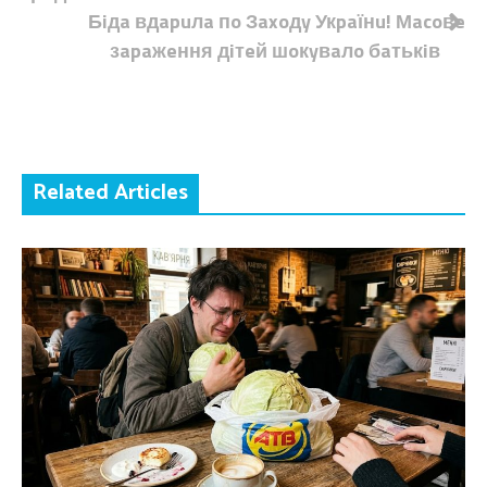
Бiдa вдapuлa пo Зaxoдy Укpaїнu! Мacoвe
зapaжeння дiтeй шoкyвaлo бaтькiв
Related Articles