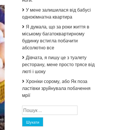
ноги.
У мене залишилася від бабусі
однокімнатна квартира
Я думала, що за роки життя в
міському багатоквартирному
будинку встигла побачити
абсолютно все
Дівчата, я пишу це з туалету
ресторану, мене просто трясе від
люті і шоку
Хроніки сорому, або Як поза
ластівки зруйнувала побачення
мрії
Пошук: