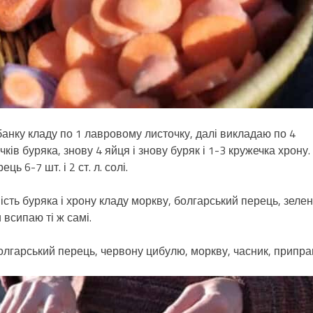
банку кладу по 1 лавровому листочку, далі викладаю по 4
чків буряка, знову 4 яйця і знову буряк і 1-3 кружечка хрону.
ь 6-7 шт. і 2 ст. л. солі.
ість буряка і хрону кладу моркву, болгарський перець, зеле
 всипаю ті ж самі.
болгарський перець, червону цибулю, моркву, часник, припр