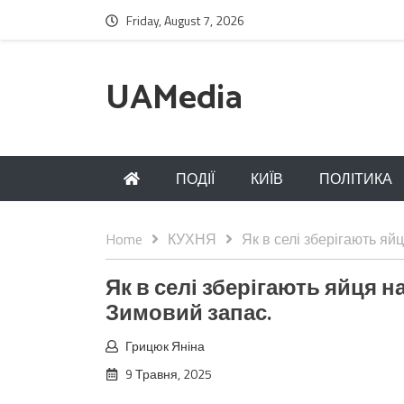
Friday, August 7, 2026
UAMedia
ПОДІЇ
КИЇВ
ПОЛІТИКА
Home
КУХНЯ
Як в селі зберігають яй
Як в селі зберігають яйця н
Зимовий запас.
Грицюк Яніна
9 Травня, 2025