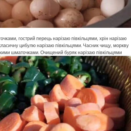
чками, гострий перець нарізаю півкільцями, хрін нарізаю
класичну цибулю нарізаю півкільцями. Часник чищу, моркву
икими шматочками. Очищений буряк нарізаю півкільцями