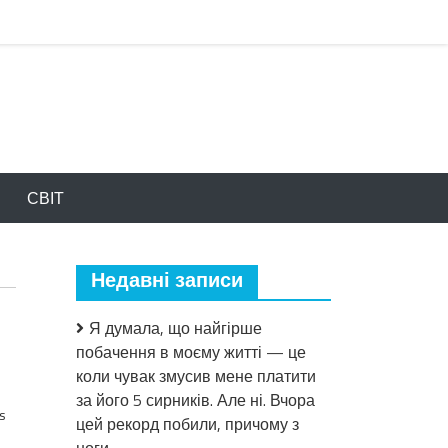
СВІТ
Недавні записи
Я думала, що найгірше
побачення в моєму житті — це
коли чувак змусив мене платити
за його 5 сирників. Але ні. Вчора
s
цей рекорд побили, причому з