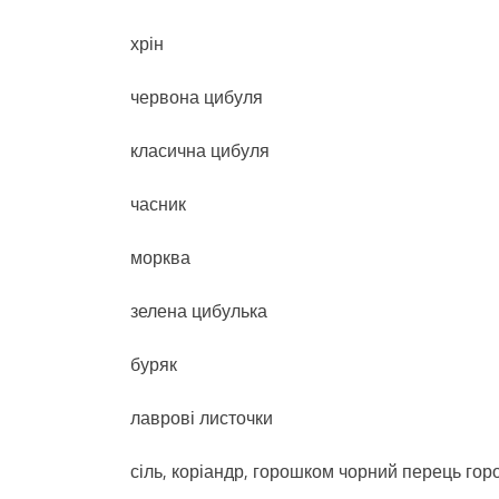
хрін
червона цибуля
класична цибуля
часник
морква
зелена цибулька
буряк
лаврові листочки
сіль, коріандр, горошком чорний перець го