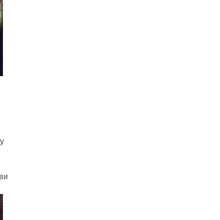
ну
ави