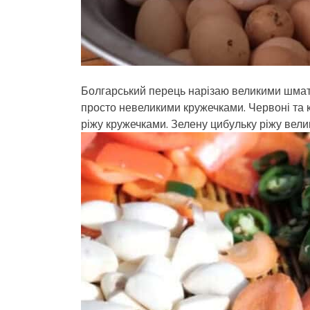
Болгарський перець нарізаю великими шмато
просто невеликими кружечками. Червоні та 
ріжу кружечками. Зелену цибульку ріжу вел