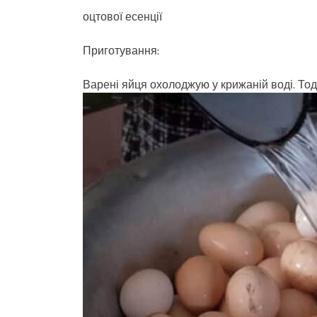
оцтової есенції
Приготування:
Варені яйця охолоджую у крижаній воді. То