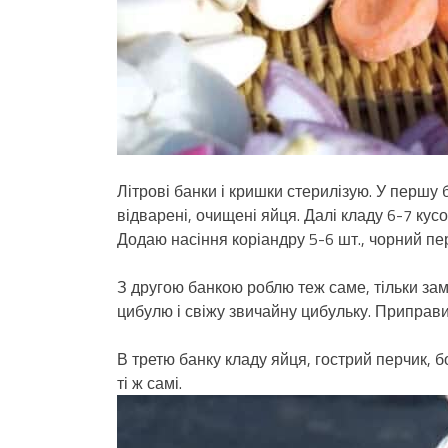
Літрові банки і кришки стерилізую. У першу 
відварені, очищені яйця. Далі кладу 6-7 кусо
Додаю насіння коріандру 5-6 шт., чорний перец
З другою банкою роблю теж саме, тільки зам
цибулю і свіжу звичайну цибульку. Приправи
В третю банку кладу яйця, гострий перчик, 
ті ж самі.