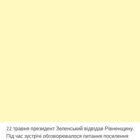
22 травня президент Зеленський відвідав Рівненщину.
Під час зустрічі обговорювалося питання посилення