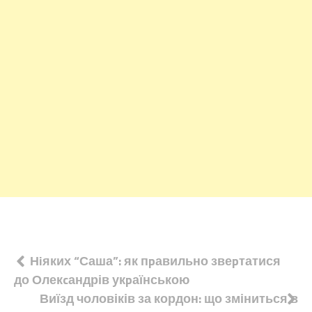
Навігація
Нiяких “Саша”: як пpавильно звеpтатися
до Олекcандрів укpаїнською
записів
Виїзд чоловіків за кордон: що зміниться в