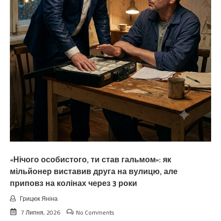
«Нічого особистого, ти став гальмом»: як
мільйонер виставив друга на вулицю, але
приповз на колінах через 3 роки
Грицюк Яніна
7 Липня, 2026
No Comments