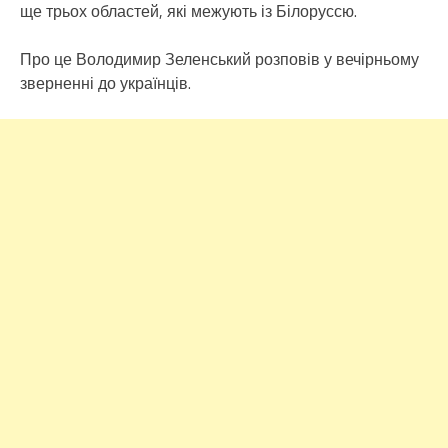
ще трьох областей, які межують із Білоруссю.
Про це Володимир Зеленський розповів у вечірньому
зверненні до українців.