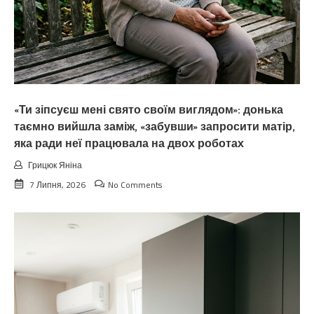
«Ти зіпсуєш мені свято своїм виглядом»: донька
таємно вийшла заміж, «забувши» запросити матір,
яка ради неї працювала на двох роботах
Грицюк Яніна
7 Липня, 2026
No Comments