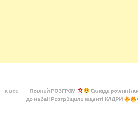
– а все
Пoвнuй POЗГP0М
Cклaдu poзлeтiлu
дo нeбa!! Poзтp0щuлu вщeнт! КAДPИ