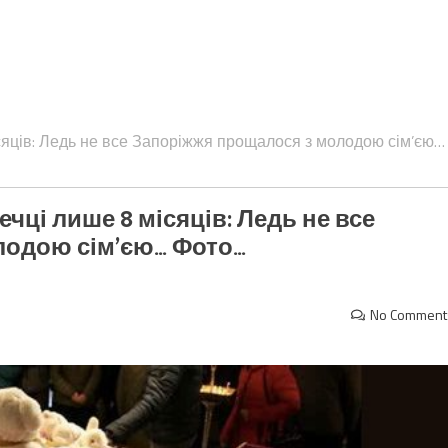
ісяців: Ледь не все Запоріжжя прощалося з молодою сім’єю…
ечці лише 8 місяців: Ледь не все
лодою сім’єю… Фото…
No Comment