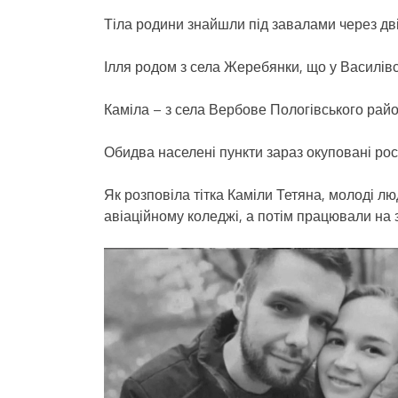
Тіла родини знайшли під завалами через дві
Ілля родом з села Жеребянки, що у Василівс
Каміла – з села Вербове Пологівського райо
Обидва населені пункти зараз окуповані рос
Як розповіла тітка Каміли Тетяна, молоді 
авіаційному коледжі, а потім працювали на з