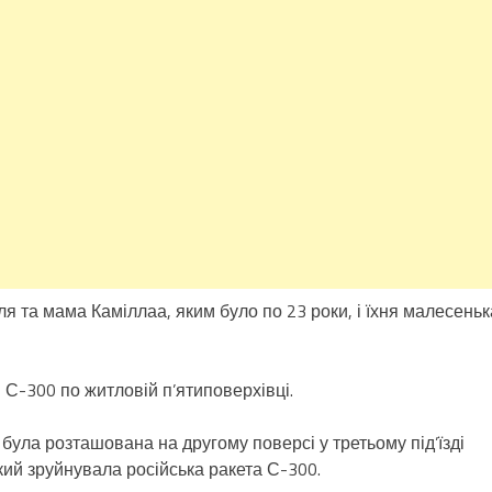
ля та мама Каміллаа, яким було по 23 роки, і їхня малесеньк
и С-300 по житловій п’ятиповерхівці.
ула розташована на другому поверсі у третьому під’їзді
кий зруйнувала російська ракета С-300.