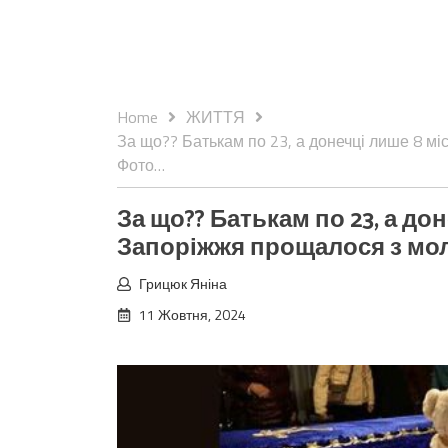
Home
ЖИТТЯ
За що?? Батькам по 23, а донечці лише 8 м
Фото…
За що?? Батькам по 23, а дон
Запоріжжя прощалося з мо
Грицюк Яніна
11 Жовтня, 2024