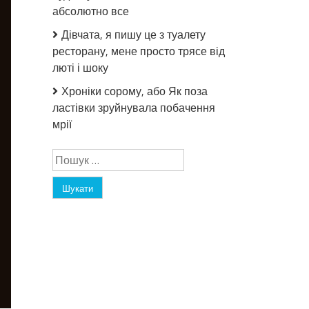
абсолютно все
Дівчата, я пишу це з туалету
ресторану, мене просто трясе від
люті і шоку
Хроніки сорому, або Як поза
ластівки зруйнувала побачення
мрії
Пошук: