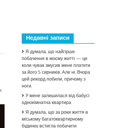
Недавні записи
Я думала, що найгірше
побачення в моєму житті — це
коли чувак змусив мене платити
за його 5 сирників. Але ні. Вчора
цей рекорд побили, причому з
ноги.
s
У мене залишилася від бабусі
однокімнатна квартира
Я думала, що за роки життя в
міському багатоквартирному
будинку встигла побачити