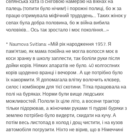
селянська хата із сніговою намерзю на вікнах на
палець (топити було нічим!) і порожні полиці, бо ж за
працю отримувала міфічний трудодень… Таких жінок у
селах була добра половина, бо ж війна вибила
чоловіків… Ось так зростало і моє покоління…»
* Naumova Svitlana: «Мій рік народження 1957. Я
пам’ятаю, як мама покійна не могла волосся моє в
коси зранку в школу заплести, так боліли руки після
дойки корів. Ніяких апаратів не було. 40 колгоспних
корів щоденно вранці і вечором . А ще потрібно було
їх накормити. Я допомагала влітку волочить клєвер,
силос і комбікорм для тієї скотини. Тітка працювала на
полі на буряках. Норми були вище людських
можливостей. Пололи їх ціле літо, а восени трактор
тільки підорював, а жіночими руками ті пудові буряки з
землею потрібно було видерти, скидати на кучу. А
потім весь листопад в холод і дощ чистити, і на кузов
автомобіля погрузити. Ніхто не вірив, що в Німеччині