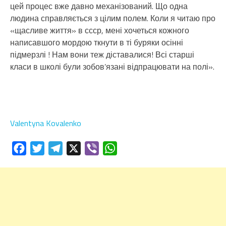
цей процес вже давно механізований. Що одна
людина справляється з цілим полем. Коли я читаю про
«щасливе життя» в ссср, мені хочеться кожного
написавшого мордою ткнути в ті буряки осінні
підмерзлі ! Нам вони теж діставалися! Всі старші
класи в школі були зобов’язані відпрацювати на полі».
Valentyna Kovalenko
Facebook
Twitter
Telegram
X
Viber
WhatsApp