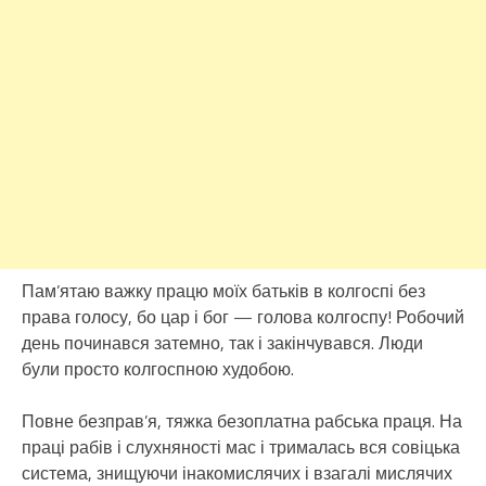
Пам’ятаю важку працю моїх батьків в колгоспі без
права голосу, бо цар і бог — голова колгоспу! Робочий
день починався затемно, так і закінчувався. Люди
були просто колгоспною худобою.
Повне безправ’я, тяжка безоплатна рабська праця. На
праці рабів і слухняності мас і трималась вся совіцька
система, знищуючи інакомислячих і взагалі мислячих