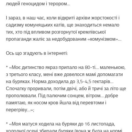
людей геноцидом і терором…
І зараз, в наш час, коли відкриті архіви жорстокості і
садизму комуняцьких катів, ще знаходиться немало
тих, хто під впливом розгорнутої кремлівської
пропаганди жаліє за недобудованим «комунізмом»…
Ось що згадують в інтернеті:
* «Моє дитинство якраз припало на 80-ті… маленькою,
з третього класу, мені вже довелося мамі допомагати
на буряках. Норма доходила до 3,5-4,5 гектарів…
Спочатку проривали, потім двічі, або й тричі за літо ще
прополювали. Під палючим сонцем, вітром… добре
памятаю, як носом кров йшла від перевтоми і
перегріву…»;
* «Моя матуся ходила на буряки до 16 листопада,
холодної осені збирали буряки (вона ж була на нормі,