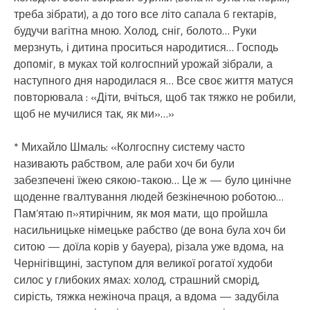
треба зібрати), а до того все літо сапала 6 гектарів,
будучи вагітна мною. Холод, сніг, болото… Руки
мерзнуть, і дитина проситься народитися… Господь
допоміг, в муках той колгоспний урожай зібрали, а
наступного дня народилася я… Все своє життя матуся
повторювала : «Діти, вчіться, щоб так тяжко не робили,
щоб не мучилися так, як ми»…»
* Михайло Шмаль: «Колгоспну систему часто
називають рабством, але раби хоч би були
забезпечені їжею сякою-такою… Це ж — було цинічне
щоденне гвалтування людей безкінечною роботою…
Пам’ятаю п»ятирічним, як моя мати, що пройшла
насильницьке німецьке рабство (де вона була хоч би
ситою — доїла корів у бауера), різала уже вдома, на
Чернігівщині, заступом для великої рогатої худоби
силос у глибоких ямах: холод, страшний сморід,
сирість, тяжка нежіноча праця, а вдома — задубіла