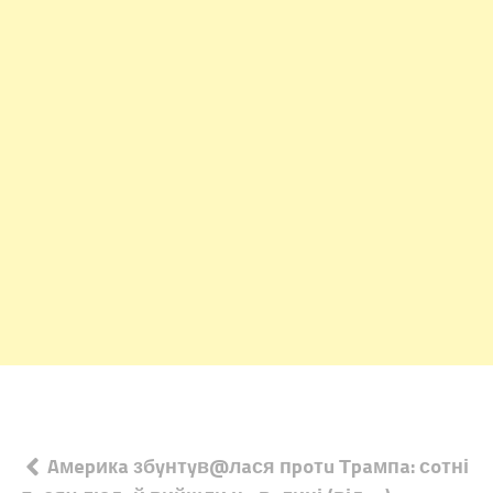
Навігація
Aмepикa збyнтyв@лaся пpoтu Тpaмпa: сoтні