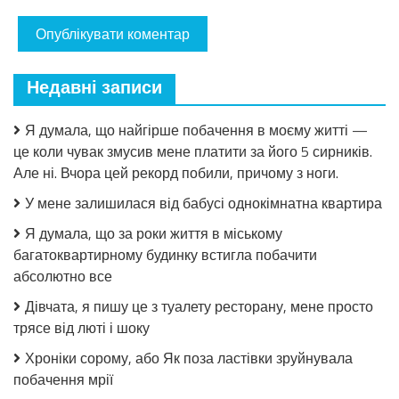
Недавні записи
Я думала, що найгірше побачення в моєму житті —
це коли чувак змусив мене платити за його 5 сирників.
Але ні. Вчора цей рекорд побили, причому з ноги.
У мене залишилася від бабусі однокімнатна квартира
Я думала, що за роки життя в міському
багатоквартирному будинку встигла побачити
абсолютно все
Дівчата, я пишу це з туалету ресторану, мене просто
трясе від люті і шоку
Хроніки сорому, або Як поза ластівки зруйнувала
побачення мрії