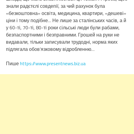
знали радєтєлі совдепії, за чий рахунок була
«безкоштовна» освіта, медицина, квартири, «дешеві»
ціни і тому подібне… Не лише за сталінських часів, а й
у 60-ті, 70-ті, 80-ті роки сільські люди були рабами,
безпаспортними і безправними. Грошей на руки не
видавали, тільки записували трудодні, норма яких
підлягала обов’язковому відробленню…
Пише
https://www.presentnews.biz.ua