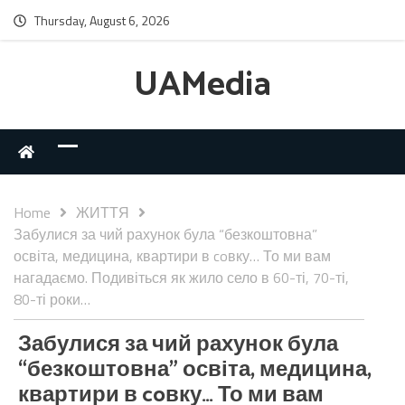
Thursday, August 6, 2026
UAMedia
Home
ЖИТТЯ
Забулися за чий рахунок була “безкоштовна”
освіта, медицина, квартири в coвку… То ми вам
нагадаємо. Подивіться як жило село в 60-ті, 70-ті,
80-ті роки…
Забулися за чий рахунок була
“безкоштовна” освіта, медицина,
квартири в coвку… То ми вам