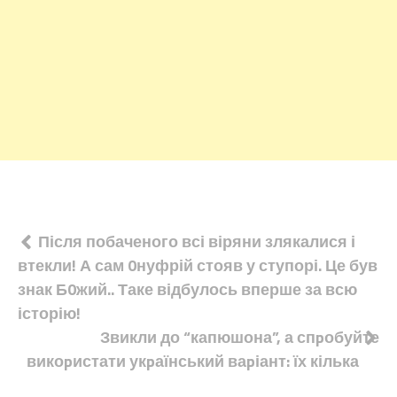
Навігація
Після побаченого всі віряни злякалися і
втекли! А сам 0нуфрій стояв у ступорі. Це був
записів
знак Б0жий.. Таке відбулось вперше за всю
історію!
Звикли до “капюшона”, а спpобуйте
викоpистати укpаїнський ваpіант: їх кілька