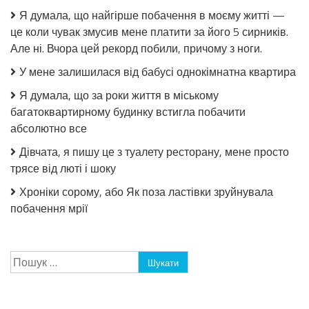
Я думала, що найгірше побачення в моєму житті —
це коли чувак змусив мене платити за його 5 сирників.
Але ні. Вчора цей рекорд побили, причому з ноги.
У мене залишилася від бабусі однокімнатна квартира
Я думала, що за роки життя в міському
багатоквартирному будинку встигла побачити
абсолютно все
Дівчата, я пишу це з туалету ресторану, мене просто
трясе від люті і шоку
Хроніки сорому, або Як поза ластівки зруйнувала
побачення мрії
Пошук: