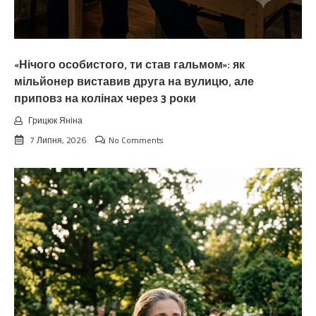
«Нічого особистого, ти став гальмом»: як
мільйонер виставив друга на вулицю, але
приповз на колінах через 3 роки
Грицюк Яніна
7 Липня, 2026
No Comments