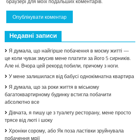
браузері для моїх подальших коментарів.
Недавні записи
Я думала, що найгірше побачення в моєму житті —
це коли чувак змусив мене платити за його 5 сирників.
Але ні. Вчора цей рекорд побили, причому з ноги.
У мене залишилася від бабусі однокімнатна квартира
Я думала, що за роки життя в міському
багатоквартирному будинку встигла побачити
абсолютно все
Дівчата, я пишу це з туалету ресторану, мене просто
трясе від люті і шоку
Хроніки сорому, або Як поза ластівки зруйнувала
побачення мрії