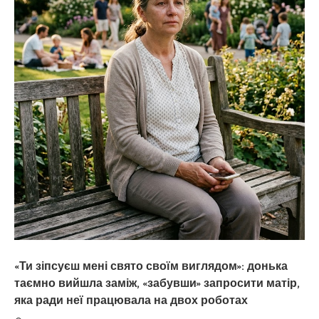
«Ти зіпсуєш мені свято своїм виглядом»: донька
таємно вийшла заміж, «забувши» запросити матір,
яка ради неї працювала на двох роботах