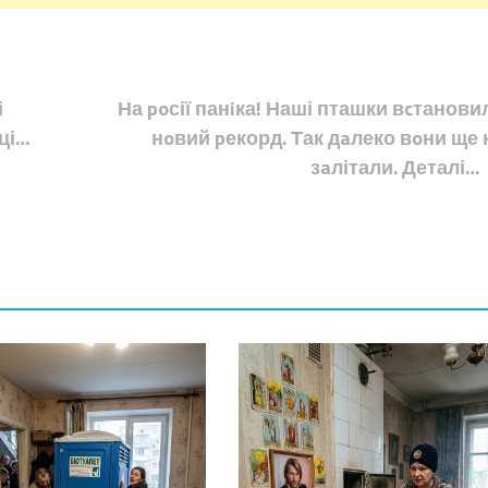
і
На poсії панiка! Наші пташки вcтанови
ці…
нoвий pекорд. Так дaлеко вoни ще 
зaлітали. Деталі…