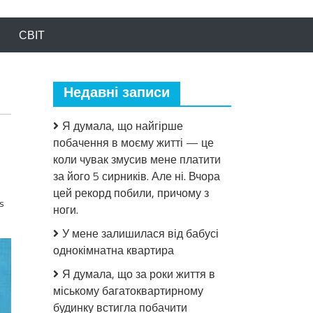
СВІТ
Недавні записи
Я думала, що найгірше
побачення в моєму житті — це
коли чувак змусив мене платити
за його 5 сирників. Але ні. Вчора
цей рекорд побили, причому з
s
ноги.
У мене залишилася від бабусі
однокімнатна квартира
Я думала, що за роки життя в
міському багатоквартирному
будинку встигла побачити