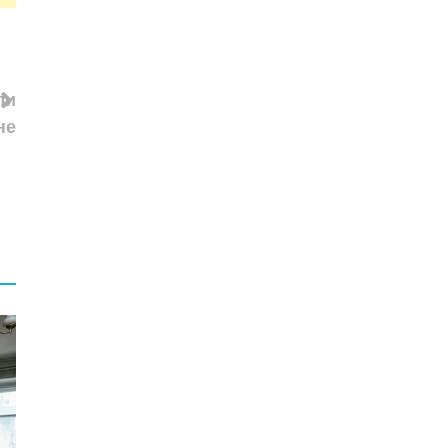
ли
не