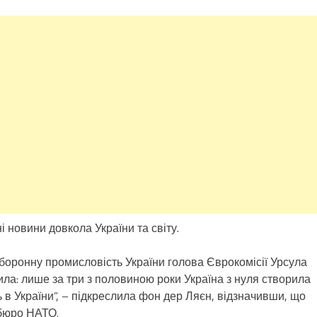
 новини довкола України та світу.
оборонну промисловість України голова Єврокомісії Урсула
ла: лише за три з половиною роки Україна з нуля створила
ь в України”, – підкреслила фон дер Ляєн, відзначивши, що
 бюро НАТО.