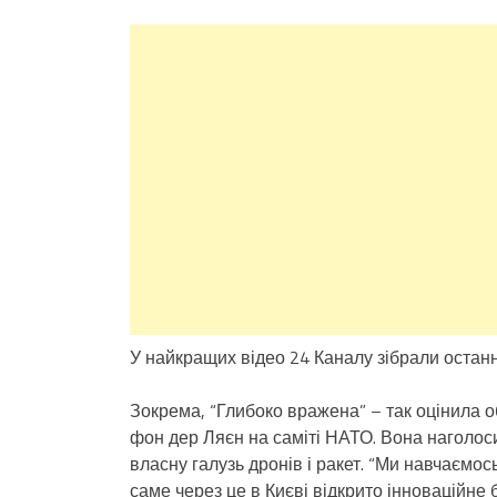
У найкращих відео 24 Каналу зібрали останні
Зокрема, “Глибоко вражена” – так оцінила 
фон дер Ляєн на саміті НАТО. Вона наголоси
власну галузь дронів і ракет. “Ми навчаємос
саме через це в Києві відкрито інноваційне