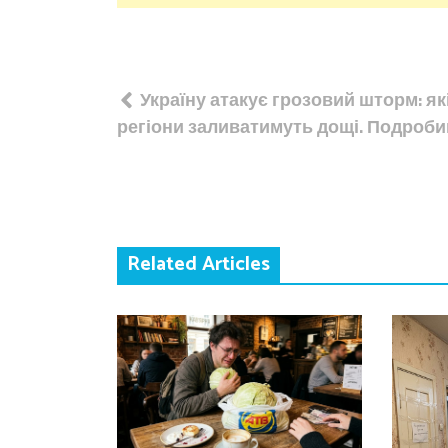
Навігація
Україну атакує грозовий шторм: як
записів
регіони заливатимуть дощі. Подроби
Related Articles