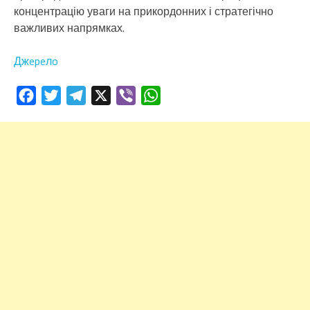
концентрацію уваги на прикордонних і стратегічно
важливих напрямках.
Джepeлo
Facebook
Twitter
Telegram
X
Viber
WhatsApp