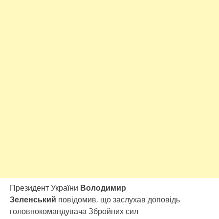
Президент України
Володимир
Зеленський
повідомив, що заслухав доповідь
головнокомандувача Збройних сил