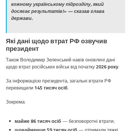
кожному українському підрозділу, який
досягає результатів!» — сказав глава
держави.
Які дані щодо втрат РФ озвучив
президент
Також Володимир Зеленський навів оновлені дані
щодо втрат російських військ від початку
2026 року
.
За інформацією президента, загальні втрати РФ
перевищили
145 тисяч осіб
.
Зокрема:
майже 86 тисяч осіб
— безповоротні втрати;
щонайменше 59 тисяч осіб
— отримали тяжкі