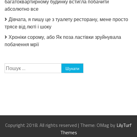
багатоквартирному будинку встигла побачити
абсолютно все
Дівчата, я пишу це з туалету ресторану, мене просто
трясе від люті і шоку
Хроніки сорому, або Як поза ластівки зруйнувала
побачення мрії
Пошук:
Copyright 2018. All rights reserved
|
Theme: OMag by
LilyTurf
Themes