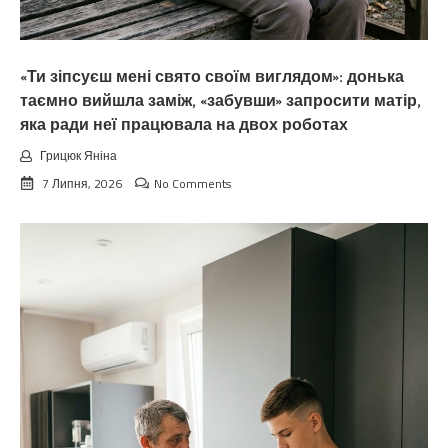
«Ти зіпсуєш мені свято своїм виглядом»: донька
таємно вийшла заміж, «забувши» запросити матір,
яка ради неї працювала на двох роботах
Грицюк Яніна
7 Липня, 2026
No Comments