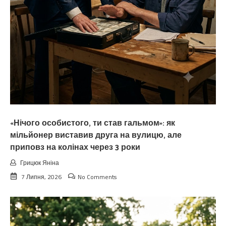
«Нічого особистого, ти став гальмом»: як
мільйонер виставив друга на вулицю, але
приповз на колінах через 3 роки
Грицюк Яніна
7 Липня, 2026
No Comments