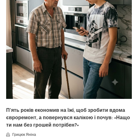
П’ять років економив на їжі, щоб зробити вдома
євроремонт, а повернувся калiкою і почув: «Нащо
ти нам без грошей потрібен?»
Грицюк Яніна