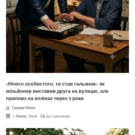
«Нічого особистого, ти став гальмом»: як
мільйонер виставив друга на вулицю, але
приповз на колінах через 3 роки
Грицюк Яніна
7 Липня, 2026
No Comments