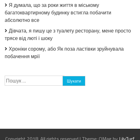
Я думала, що за роки життя в міському
багатоквартирному будинку встигла побачити
абсолютно все
Дівчата, я пишу це з туалету ресторану, мене просто
трясе від люті і шоку
Хроніки сорому, або Як поза ластівки зруйнувала
побачення мрії
Пошук:
Copyright 2018. All rights reserved
|
Theme: OMag by
LilyTurf