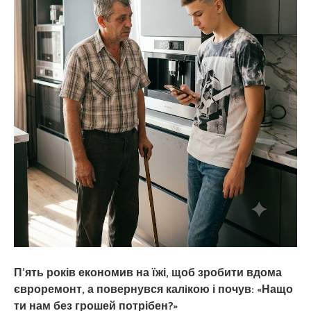
П’ять років економив на їжі, щоб зробити вдома
євроремонт, а повернувся калiкою і почув: «Нащо
ти нам без грошей потрібен?»