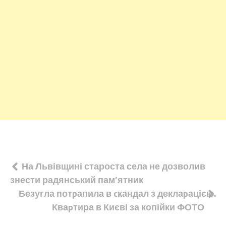
Навігація
На Львівщині староста села не дозволив
знести радянський пам’ятник
записів
Безугла потpапила в cкандал з деклаpацією.
Кваpтира в Києві за копійки ФОТО