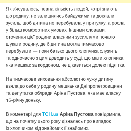
Як з’ясувалось, певна кількість людей, котрі знають
цю родину, не залишились байдужими та доклали
зусиль, щоб дитина не перебувала у притулку, а росла
у більш комфортних умовах. Іншими словами,
оточення цієї родини власними зусиллями почало
шукати родину, де б дитина могла тимчасово
перебувати — поки батько цього хлопчика служить
та одночасно з цим доводить у суді, що мати хлопчика,
яка мешкає за кордоном, не цікавиться долею підлітка.
На тимчасове виховання абсолютно чужу дитину
взяла до себе у родину мешканка Дніпропетровщини
та депутатка облради Аріна Пустова, яка має власну
16-річну доньку.
В коментарі для
ТСН.ua
Аріна Пустова
повідомила,
що на початку цього року дізналась про випадок
із хлопчиком від знайомих її знайомих.