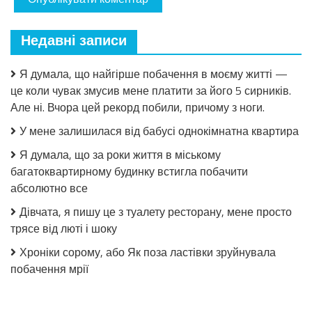
Недавні записи
Я думала, що найгірше побачення в моєму житті —
це коли чувак змусив мене платити за його 5 сирників.
Але ні. Вчора цей рекорд побили, причому з ноги.
У мене залишилася від бабусі однокімнатна квартира
Я думала, що за роки життя в міському
багатоквартирному будинку встигла побачити
абсолютно все
Дівчата, я пишу це з туалету ресторану, мене просто
трясе від люті і шоку
Хроніки сорому, або Як поза ластівки зруйнувала
побачення мрії