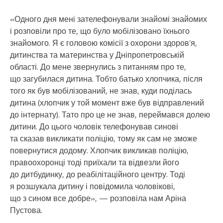
«Одного дня мені зателефонували знайомі знайомих
і розповіли про те, що було мобілізовано їхнього
знайомого. Я є головою комісії з охорони здоров’я,
дитинства та материнства у Дніпропетровській
області. До мене звернулись з питанням про те,
що загубилася дитина. Тобто батько хлопчика, після
того як був мобілізований, не знав, куди поділась
дитина (хлопчик у той момент вже був відправлений
до інтернату). Тато про це не знав, переймався долею
дитини. До цього чоловік телефонував синові
та сказав викликати поліцію, тому як сам не зможе
повернутися додому. Хлопчик викликав поліцію,
правоохоронці тоді приїхали та відвезли його
до дитбудинку, до реабілітаційного центру. Тоді
я розшукала дитину і повідомила чоловікові,
що з сином все добре», — розповіла нам Аріна
Пустова.