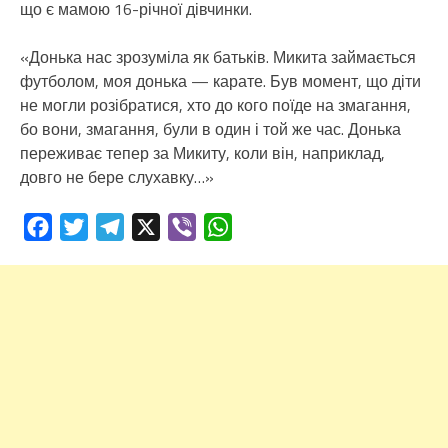
що є мамою 16-річної дівчинки.
«Донька нас зрозуміла як батьків. Микита займається
футболом, моя донька — карате. Був момент, що діти
не могли розібратися, хто до кого поїде на змагання,
бо вони, змагання, були в один і той же час. Донька
переживає тепер за Микиту, коли він, наприклад,
довго не бере слухавку…»
Facebook
Twitter
Telegram
X
Viber
WhatsApp