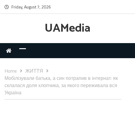
Friday, August 7, 2026
UAMedia
Home
ЖИТТЯ
Мобілізували батька, а син потрапив в інтернат: як
склалася доля хлопчика, за якого переживала вся
Україна