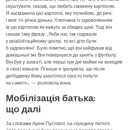
скуштувати, сказав, що любить смажену картоплю.
Я насмажила цієї картоплі, яку полюбляє, до речі,
і моя 16-річна донька. Хлопчина із задоволенням
їв цю картоплю як кажуть за обидва щокі. Тоді він
сказав таку фразу: „Якби нас так годували
у реабілітаційному центрі, то всі діти були
б задоволені“. Було помітно, що він кайфував від
домашньої їжі. Він повернувся до занять з футболу.
Він був у захваті, але перші три дні майже не виходив
зі своєї кімнати. Пізніше я зрозуміла, що після
дитбудинку йому захотілося просто побути
на самоті», — розповіла вона.
Мобілізація батька:
що далі
За словами Аріни Пустової, на середину лютого