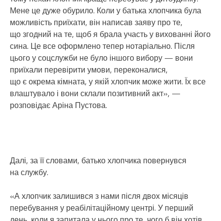
Мене це дуже обурило. Коли у батька хлопчика була
можливість приїхати, він написав заяву про те,
що згодний на те, щоб я брала участь у вихованні його
сина. Це все оформлено тепер нотаріально. Після
цього у соцслужби не було іншого вибору — вони
приїхали перевірити умови, переконалися,
що є окрема кімната, у якій хлопчик може жити. Їх все
влаштувало і вони склали позитивний акт», —
розповідає Аріна Пустова.
Далі, за її словами, батько хлопчика повернувся
на службу.
«А хлопчик залишився з нами після двох місяців
перебування у реабілітаційному центрі. У перший
день, коли я запитала у нього про те, чого б він хотів