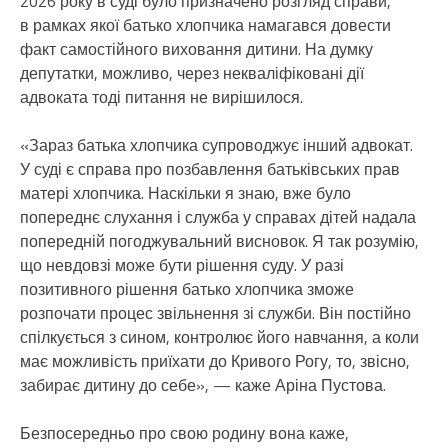
2026 року в суді було призначено розгляд справи,
в рамках якої батько хлопчика намагався довести
факт самостійного виховання дитини. На думку
депутатки, можливо, через некваліфіковані дії
адвоката тоді питання не вирішилося.
«Зараз батька хлопчика супроводжує інший адвокат.
У суді є справа про позбавлення батьківських прав
матері хлопчика. Наскільки я знаю, вже було
попереднє слухання і служба у справах дітей надала
попередній погоджувальний висновок. Я так розумію,
що невдовзі може бути рішення суду. У разі
позитивного рішення батько хлопчика зможе
розпочати процес звільнення зі служби. Він постійно
спілкується з сином, контролює його навчання, а коли
має можливість приїхати до Кривого Рогу, то, звісно,
забирає дитину до себе», — каже Аріна Пустова.
Безпосередньо про свою родину вона каже,