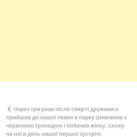
Навігація
Через три роки після смерті дружини я
прийшов до нашої лавки в парку Шевченка з
записів
червоною трояндою і побачив жінку, схожу
на неї в день нашої першої зустрічі.