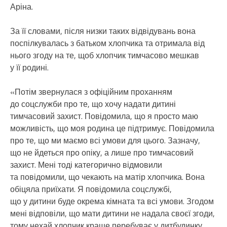
Аріна.
За її словами, після низки таких відвідувань вона
поспілкувалась з батьком хлопчика та отримала від
нього згоду на те, щоб хлопчик тимчасово мешкав
у її родині.
«Потім звернулася з офіційним проханням
до соцслужби про те, що хочу надати дитині
тимчасовий захист. Повідомила, що я просто маю
можливість, що моя родина це підтримує. Повідомила
про те, що ми маємо всі умови для цього. Зазначу,
що не йдеться про опіку, а лише про тимчасовий
захист. Мені тоді категорично відмовили
та повідомили, що чекають на матір хлопчика. Вона
обіцяла приїхати. Я повідомила соцслужбі,
що у дитини буде окрема кімната та всі умови. Згодом
мені відповіли, що мати дитини не надала своєї згоди,
тому нехай хлопчик краще перебуває у дитбудинку.