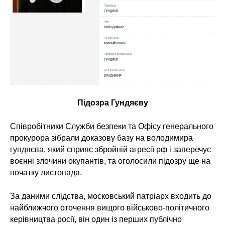
Підозра Гундяєву
Співробітники Служби безпеки та Офісу генерального
прокурора зібрали доказову базу на володимира
гундяєва, який сприяє збройній агресії рф і заперечує
воєнні злочини окупантів, та оголосили підозру ще на
початку листопада.
За даними слідства, московський патріарх входить до
найближчого оточення вищого військово-політичного
керівництва росії, він один із перших публічно