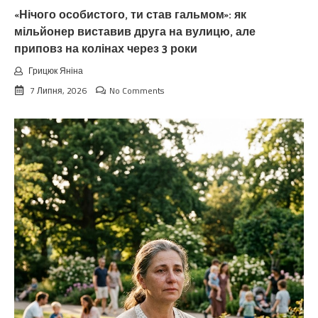
«Нічого особистого, ти став гальмом»: як
мільйонер виставив друга на вулицю, але
приповз на колінах через 3 роки
Грицюк Яніна
7 Липня, 2026
No Comments