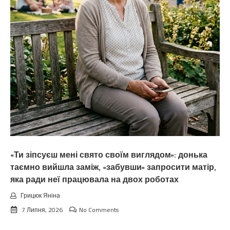
«Ти зіпсуєш мені свято своїм виглядом»: донька
таємно вийшла заміж, «забувши» запросити матір,
яка ради неї працювала на двох роботах
Грицюк Яніна
7 Липня, 2026
No Comments