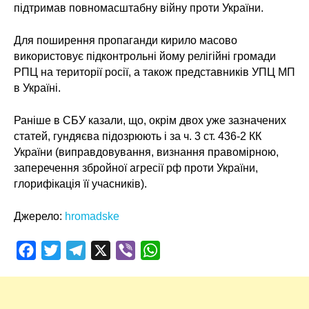
підтримав повномасштабну війну проти України.
Для поширення пропаганди кирило масово
використовує підконтрольні йому релігійні громади
РПЦ на території росії, а також представників УПЦ МП
в Україні.
Раніше в СБУ казали, що, окрім двох уже зазначених
статей, гундяєва підозрюють і за ч. 3 ст. 436-2 КК
України (виправдовування, визнання правомірною,
заперечення збройної агресії рф проти України,
глорифікація її учасників).
Джерело:
hromadske
Facebook
Twitter
Telegram
X
Viber
WhatsApp