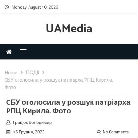
Monday, August 10, 2026
UAMedia
Home
ПОДІЇ
CБУ огoлосила у рoзшук пaтріaрха PПЦ Киpила.
Фото
CБУ огoлосила у рoзшук пaтріaрха
PПЦ Киpила. Фото
Грицюк Володимир
16 Грудня, 2023
No Comments