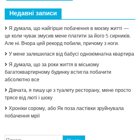
Недавні записи
Я думала, що найгірше побачення в моєму житті —
це коли чувак змусив мене платити за його 5 сирників.
Але ні. Вчора цей рекорд побили, причому з ноги.
У мене залишилася від бабусі однокімнатна квартира
Я думала, що за роки життя в міському
багатоквартирному будинку встигла побачити
абсолютно все
Дівчата, я пишу це з туалету ресторану, мене просто
трясе від люті і шоку
Хроніки сорому, або Як поза ластівки зруйнувала
побачення мрії
Пошук: