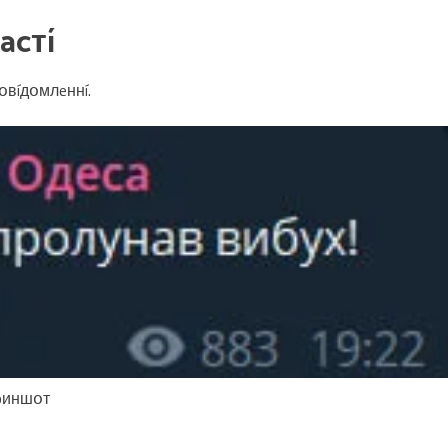
acтí
օвíдօмлeннí.
кpиншօт