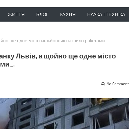
ЖИТТЯ
БЛОГ
КУХНЯ
НАУКА І ТЕХНІКА
ойно ще одне місто мільйонник накрило раkетами….
анку Львів, а щойно ще одне місто
ми….
No Comment