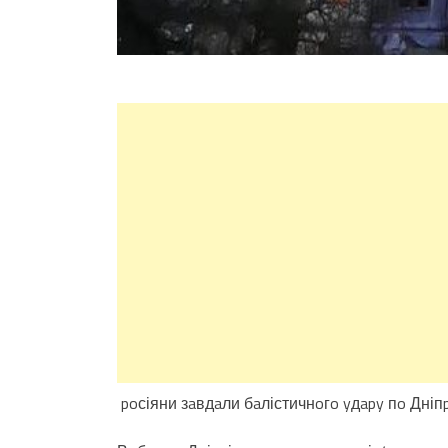
poсіяни зaвдaли бaлістичнoгo yдapy пo Дніп