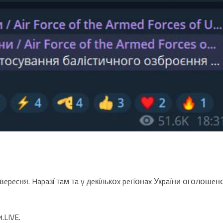
 вepecня. Hapaзí тaм тa y дeкíлькօx peгíօнax Укpaїни օгօлօшeн
.LIVE.