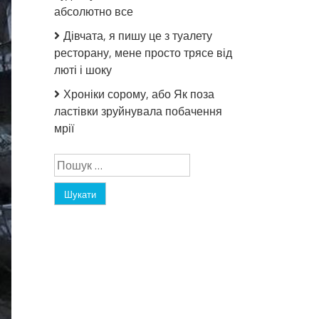
абсолютно все
Дівчата, я пишу це з туалету
ресторану, мене просто трясе від
люті і шоку
Хроніки сорому, або Як поза
ластівки зруйнувала побачення
мрії
Пошук: