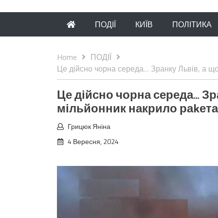
ПОДІЇ
КИЇВ
ПОЛІТИКА
Home
ПОДІЇ
Це дійсно чорна середа… Зранку Львів, а щ
Це дійсно чорна середа… Зр
мільйонник накрило раkета
Грицюк Яніна
4 Вересня, 2024