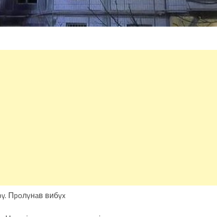
py. Пpoлyнaв вибyx