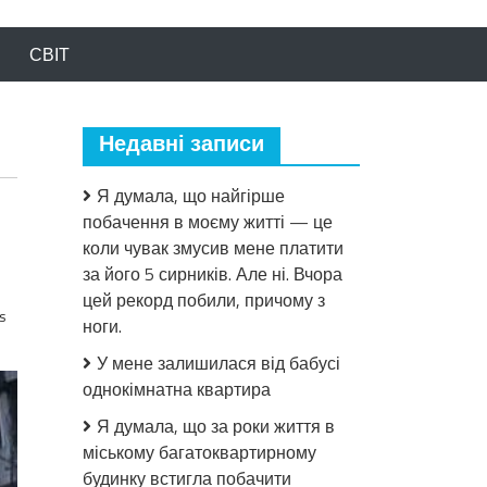
СВІТ
Недавні записи
Я думала, що найгірше
побачення в моєму житті — це
коли чувак змусив мене платити
за його 5 сирників. Але ні. Вчора
цей рекорд побили, причому з
s
ноги.
У мене залишилася від бабусі
однокімнатна квартира
Я думала, що за роки життя в
міському багатоквартирному
будинку встигла побачити