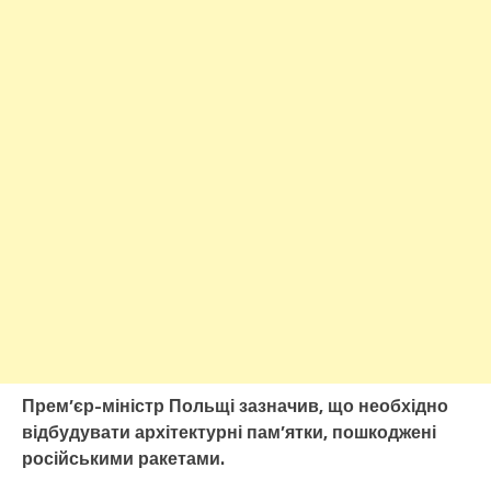
Прем’єр-міністр Польщі зазначив, що необхідно
відбудувати архітектурні пам’ятки, пошкоджені
російськими ракетами.