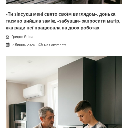
«Ти зіпсуєш мені свято своїм виглядом»: донька
таємно вийшла заміж, «забувши» запросити матір,
яка ради неї працювала на двох роботах
Грицюк Яніна
7 Липня, 2026
No Comments