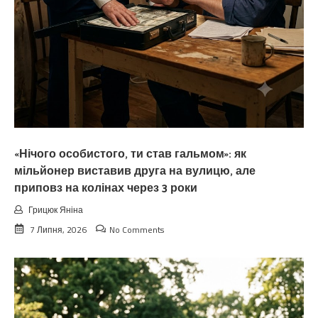
«Нічого особистого, ти став гальмом»: як
мільйонер виставив друга на вулицю, але
приповз на колінах через 3 роки
Грицюк Яніна
7 Липня, 2026
No Comments