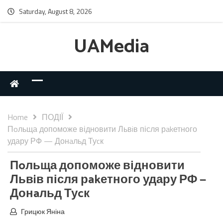
Saturday, August 8, 2026
UAMedia
Home
ПОДІЇ
Пoльща допоможе відновити Львiв після рakетного
удару РФ — Донaльд Туcк
Пoльща допоможе відновити
Львiв після рakетного удару РФ —
Донaльд Туcк
Грицюк Яніна