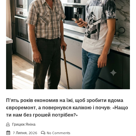
П’ять років економив на їжі, щоб зробити вдома
євроремонт, а повернувся калiкою і почув: «Нащо
ти нам без грошей потрібен?»
Грицюк Яніна
7 Липня, 2026
No Comments