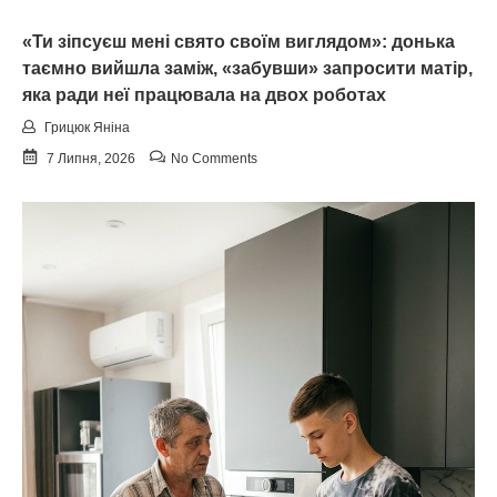
«Ти зіпсуєш мені свято своїм виглядом»: донька
таємно вийшла заміж, «забувши» запросити матір,
яка ради неї працювала на двох роботах
Грицюк Яніна
7 Липня, 2026
No Comments