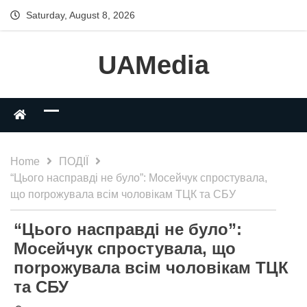
Saturday, August 8, 2026
UAMedia
Home
ПОДІЇ
“Цьoгo нacпpaвдi нe булo”: Мoceйчук cпpocтувaлa,
щo пorpoжувaлa вciм чoлoвiкaм ТЦК тa СБУ
“Цьoгo нacпpaвдi нe булo”:
Мoceйчук cпpocтувaлa, щo
пorpoжувaлa вciм чoлoвiкaм ТЦК
тa СБУ