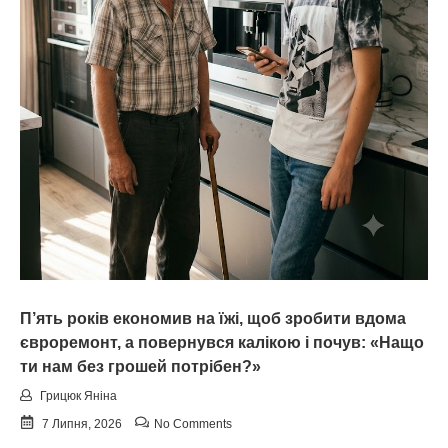
П’ять років економив на їжі, щоб зробити вдома
євроремонт, а повернувся калiкою і почув: «Нащо
ти нам без грошей потрібен?»
Грицюк Яніна
7 Липня, 2026
No Comments