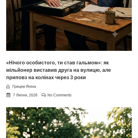
«Нічого особистого, ти став гальмом»: як
мільйонер виставив друга на вулицю, але
приповз на колінах через 3 роки
Грицюк Яніна
7 Липня, 2026
No Comments