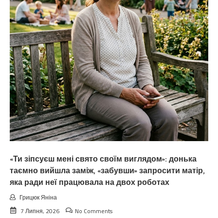
«Ти зіпсуєш мені свято своїм виглядом»: донька
таємно вийшла заміж, «забувши» запросити матір,
яка ради неї працювала на двох роботах
Грицюк Яніна
7 Липня, 2026
No Comments