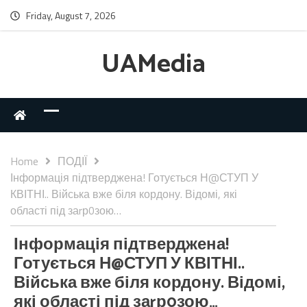
Friday, August 7, 2026
UAMedia
Home
ПОДІЇ
Інформація підтверджена! Готується Н@СТУП У
КВІТНІ.. Війська вже біля кордону. Відомі, які
області під заrр0зою…
Інформація підтверджена!
Готується Н@СТУП У КВІТНІ..
Війська вже біля кордону. Відомі,
які області під заrр0зою…