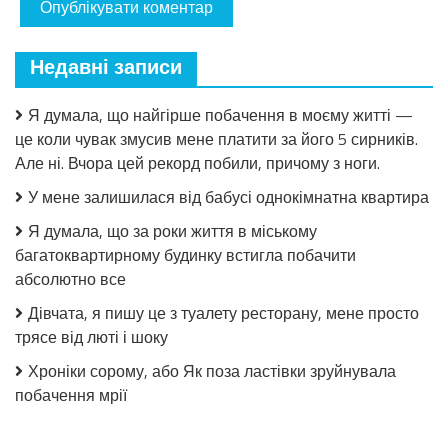
Недавні записи
Я думала, що найгірше побачення в моєму житті —
це коли чувак змусив мене платити за його 5 сирників.
Але ні. Вчора цей рекорд побили, причому з ноги.
У мене залишилася від бабусі однокімнатна квартира
Я думала, що за роки життя в міському
багатоквартирному будинку встигла побачити
абсолютно все
Дівчата, я пишу це з туалету ресторану, мене просто
трясе від люті і шоку
Хроніки сорому, або Як поза ластівки зруйнувала
побачення мрії