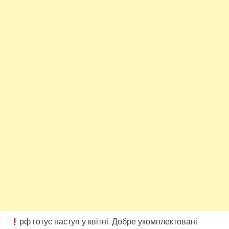
рф готує наступ у квітні. Добре укомплектовані