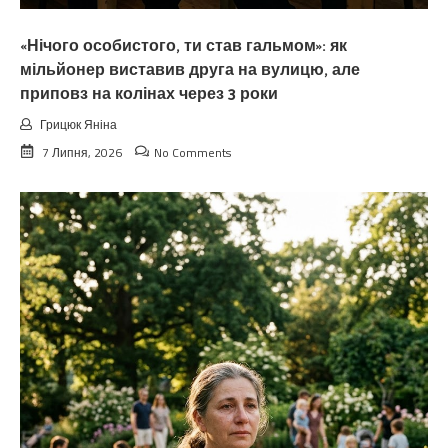
«Нічого особистого, ти став гальмом»: як
мільйонер виставив друга на вулицю, але
приповз на колінах через 3 роки
Грицюк Яніна
7 Липня, 2026
No Comments