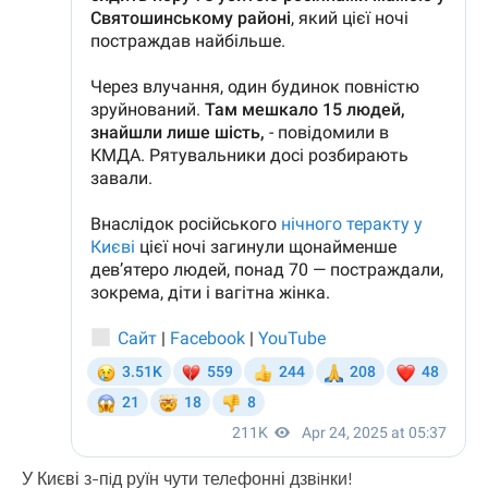
У Києві з-пiд руїн чути телeфонні дзвiнки!