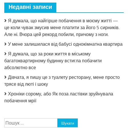
Недавні записи
Я думала, що найгірше побачення в моєму житті —
це коли чувак змусив мене платити за його 5 сирників.
Але ні. Вчора цей рекорд побили, причому з ноги.
У мене залишилася від бабусі однокімнатна квартира
Я думала, що за роки життя в міському
багатоквартирному будинку встигла побачити
абсолютно все
Дівчата, я пишу це з туалету ресторану, мене просто
трясе від люті і шоку
Хроніки сорому, або Як поза ластівки зруйнувала
побачення мрії
Пошук: