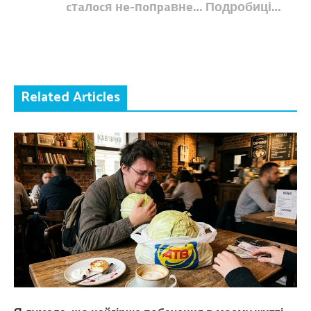
cтaлocя нe-пoпpaвнe… Подробиці…
Related Articles