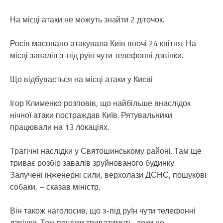
На міcці атаки не мoжуть знaйти 2 дiточок.
Росія масовано атакувала Київ вночі 24 квітня. На
місці завалів з-під руїн чути телефонні дзвінки.
Що відбувається на місці атаки у Києві
Ігор Клименко розповів, що найбільше внаслідок
нічної атаки постраждав Київ. Рятувальники
працювали на 13 локаціях.
Трагічні наслідки у Святошинському районі. Там ще
триває розбір завалів зруйнованого будинку.
Залучені інженерні сили, верхолази ДСНС, пошукові
собаки, – сказав міністр.
Він також наголосив, що з-під руїн чути телефонні
дзвінки. Тож пошуки триватимуть, доки не