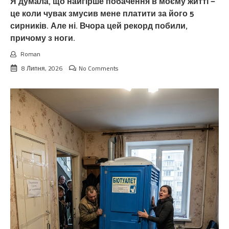
Я думала, що найгірше побачення в моєму житті —
це коли чувак змусив мене платити за його 5
сирників. Але ні. Вчора цей рекорд побили,
причому з ноги.
Roman
8 Липня, 2026
No Comments