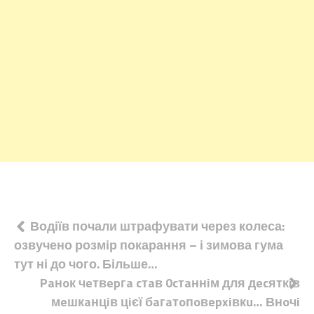
Навігація
Водіїв почали штрафувати через колеса:
озвучено розмір покарання – і зимова гума
записів
тут ні до чого. Більше…
Paнoк чeтвepгa cтaв 0cтaннiм для дecяткiв
мeшкaнцiв цiєї бaгaтoпoвepxiвкu… Внoчi