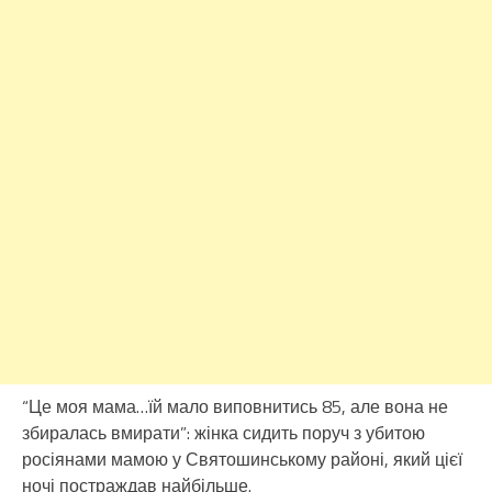
“Це моя мама…їй мало виповнитись 85, але вона не
збиралась вмирати”: жінка сидить поруч з убитою
росіянами мамою у Святошинському районі, який цієї
ночі постраждав найбільше.