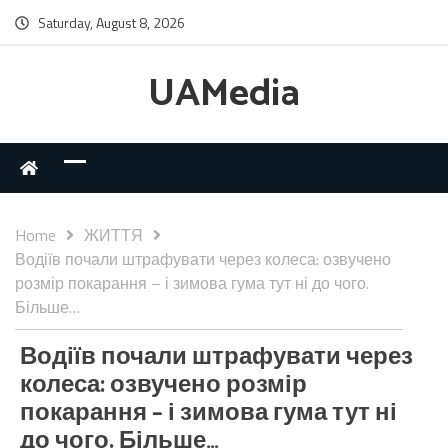
Saturday, August 8, 2026
UAMedia
Home
ЖИТТЯ
Водіїв почали штрафувати через колеса: озвучено
розмір покарання – і зимова гума тут ні до чого.
Більше…
Водіїв почали штрафувати через
колеса: озвучено розмір
покарання – і зимова гума тут ні
до чого. Більше…