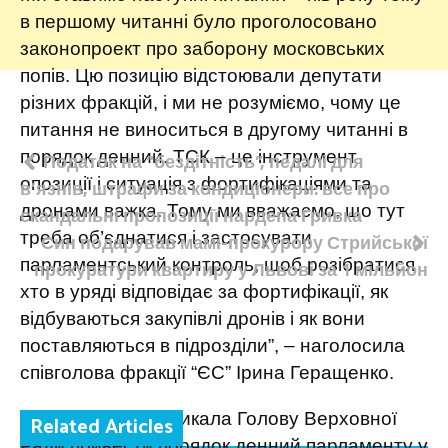
в першому читанні було проголосовано
законопроект про заборону московських
попів. Цю позицію відстоювали депутати
різних фракцій, і ми не розуміємо, чому це
питання не виноситься в другому читанні в
Навігація
порядок денний. ТСК – це інструмент
Податок на “бездітність”, педалі для
опозиції і ситуація з фортифікаціями та
в’язнів, штрафи за кондиціонери: все про
записів
дронами важка. Тому ми вважаємо, що тут
скандальні пропозиції нардепа Гривка
треба об’єднатися і застосувати
Син подарував мамі-прокурору Стрийської
парламентський контроль, щоб розібратися
прокуратури квартиру у Львові за 1 мільйон
хто в уряді відповідає за фортифікації, як
відбуваються закупівлі дронів і як вони
поставляються в підрозділи”, – наголосила
співголова фракції “ЄС” Ірина Геращенко.
Марія Іонова закликала Голову Верховної
Related Articles
Ради привести порядок денний парламенту у