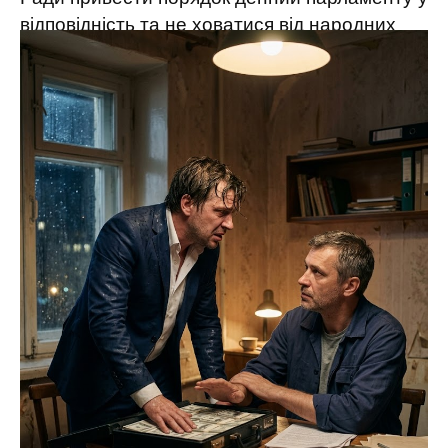
відповідність та не ховатися від народних
депутатів: “Може, ви нормально проведете
свою роботу хоч раз? Чому ви закриваєте
двері перед народними депутатами? Ми вас
просимо обговорити питання дронів та
фортифікацій. Поїдьте під Харків та
подивіться, яка ситуація на фронті”.