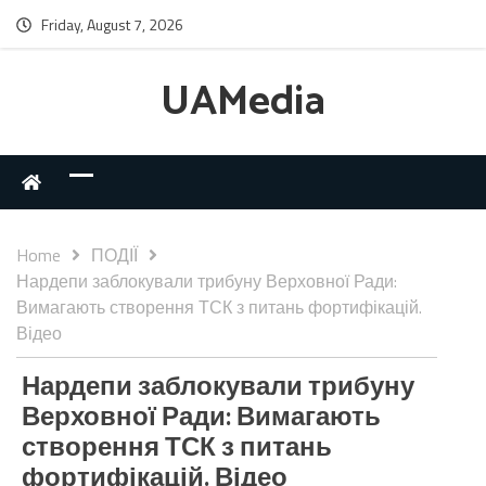
Friday, August 7, 2026
UAMedia
Home
ПОДІЇ
Нардепи заблокували трибуну Верховної Ради:
Вимагають створення ТСК з питань фортифікацій.
Відео
Нардепи заблокували трибуну
Верховної Ради: Вимагають
створення ТСК з питань
фортифікацій. Відео