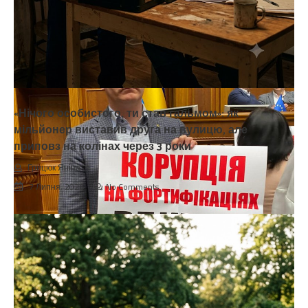
«Нічого особистого, ти став гальмом»: як
мільйонер виставив друга на вулицю, але
приповз на колінах через 3 роки
Грицюк Яніна
7 Липня, 2026
No Comments