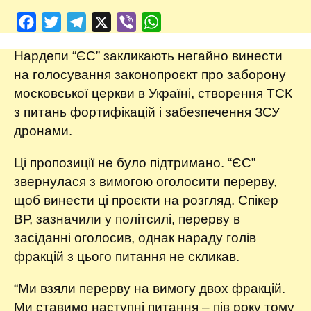
Facebook
Twitter
Telegram
X
Viber
WhatsApp
Нардепи “ЄС” закликають негайно винести
на голосування законопроєкт про заборону
московської церкви в Україні, створення ТСК
з питань фортифікацій і забезпечення ЗСУ
дронами.
Ці пропозиції не було підтримано. “ЄС”
звернулася з вимогою оголосити перерву,
щоб винести ці проєкти на розгляд. Спікер
ВР, зазначили у політсилі, перерву в
засіданні оголосив, однак нараду голів
фракцій з цього питання не скликав.
“Ми взяли перерву на вимогу двох фракцій.
Ми ставимо наступні питання – пів року тому