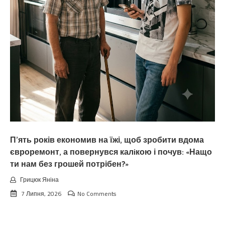
П’ять років економив на їжі, щоб зробити вдома
євроремонт, а повернувся калiкою і почув: «Нащо
ти нам без грошей потрібен?»
Грицюк Яніна
7 Липня, 2026
No Comments