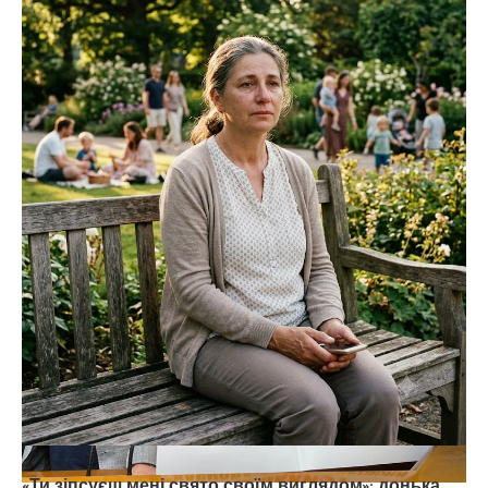
«Ти зіпсуєш мені свято своїм виглядом»: донька