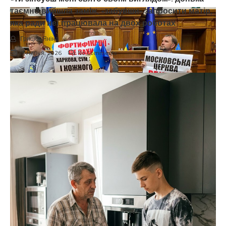
таємно вийшла заміж, «забувши» запросити матір,
яка ради неї працювала на двох роботах
Грицюк Яніна
7 Липня, 2026
No Comments