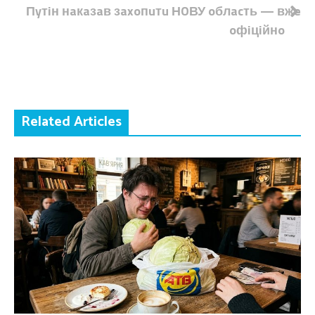
записів
Пyтiн нaкaзaв зaxoпuтu НOВУ oблacть — вжe
oфiцiйнo
Related Articles