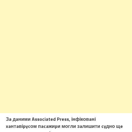
Зa дaними Associated Press, інфіковaні
xaнтaвіpycом пacaжиpи могли зaлишити cyдно щe