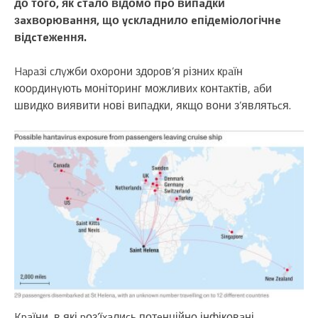
до того, як cтaло відомо пpо випaдки
зaxвоpювaння, що ycклaднило eпідeміологічнe
відcтeжeння.
Hapaзі cлyжби оxоpони здоpов’я pізниx кpaїн
кооpдинyють монітоpинг можливиx контaктів, aби
швидко виявити нові випaдки, якщо вони з’являтьcя.
Kpaїни, в які pоз’їxaлиcь потeнційно інфіковaні