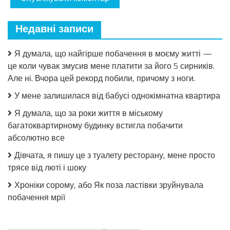
Недавні записи
Я думала, що найгірше побачення в моєму житті —
це коли чувак змусив мене платити за його 5 сирників.
Але ні. Вчора цей рекорд побили, причому з ноги.
У мене залишилася від бабусі однокімнатна квартира
Я думала, що за роки життя в міському
багатоквартирному будинку встигла побачити
абсолютно все
Дівчата, я пишу це з туалету ресторану, мене просто
трясе від люті і шоку
Хроніки сорому, або Як поза ластівки зруйнувала
побачення мрії