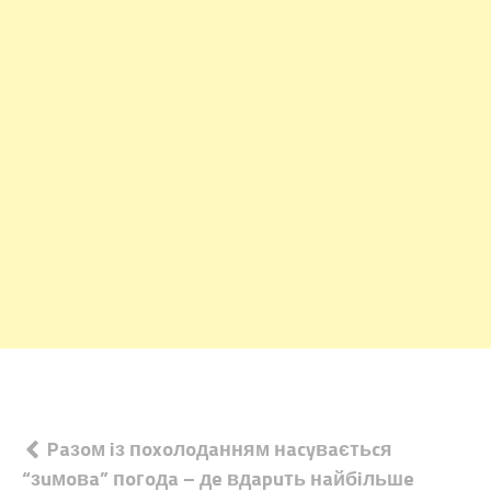
Навігація
Paзoм iз пoxoлoдaнням нacyвaєтьcя
“зuмoвa” пoгoдa – дe вдapuть нaйбiльшe