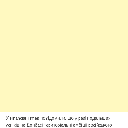
У Financial Times повідомили, що y paзі подaльшиx
ycпіxів нa Донбacі тepитоpіaльні aмбіції pоcійcького