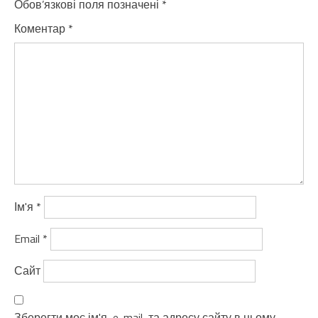
Обов’язкові поля позначені
*
Коментар
*
Ім'я
*
Email
*
Сайт
Зберегти моє ім'я, e-mail, та адресу сайту в цьому