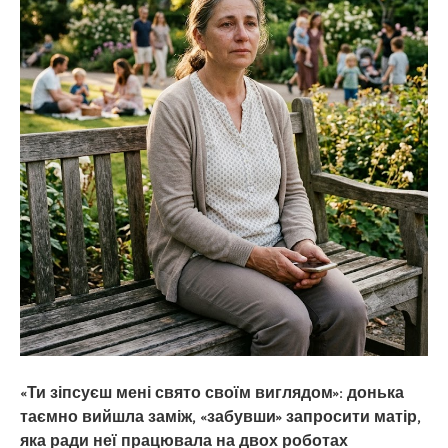
«Ти зіпсуєш мені свято своїм виглядом»: донька
таємно вийшла заміж, «забувши» запросити матір,
яка ради неї працювала на двох роботах