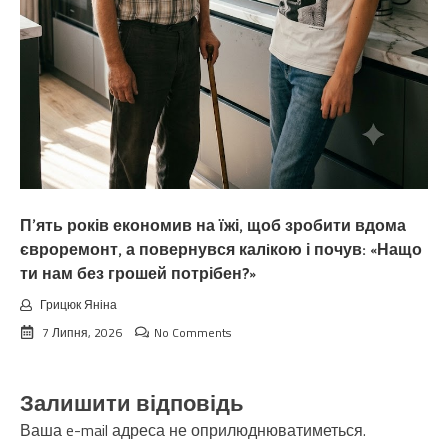
П’ять років економив на їжі, щоб зробити вдома
євроремонт, а повернувся калiкою і почув: «Нащо
ти нам без грошей потрібен?»
Грицюк Яніна
7 Липня, 2026
No Comments
Залишити відповідь
Ваша e-mail адреса не оприлюднюватиметься.