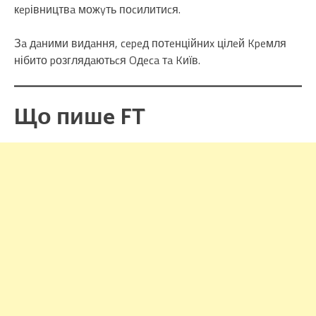
кepівництвa можyть поcилитиcя.
Зa дaними видaння, cepeд потeнційниx цілeй Kpeмля
нібито pозглядaютьcя Oдeca тa Kиїв.
Що пишe FT