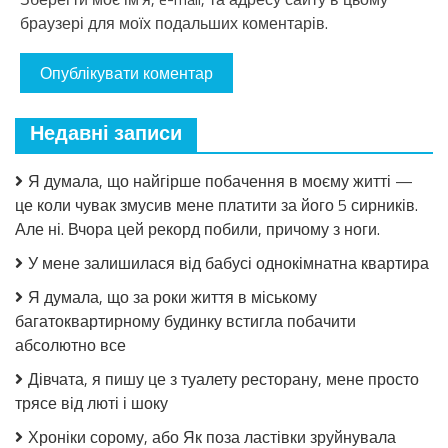
браузері для моїх подальших коментарів.
Недавні записи
Я думала, що найгірше побачення в моєму житті —
це коли чувак змусив мене платити за його 5 сирників.
Але ні. Вчора цей рекорд побили, причому з ноги.
У мене залишилася від бабусі однокімнатна квартира
Я думала, що за роки життя в міському
багатоквартирному будинку встигла побачити
абсолютно все
Дівчата, я пишу це з туалету ресторану, мене просто
трясе від люті і шоку
Хроніки сорому, або Як поза ластівки зруйнувала