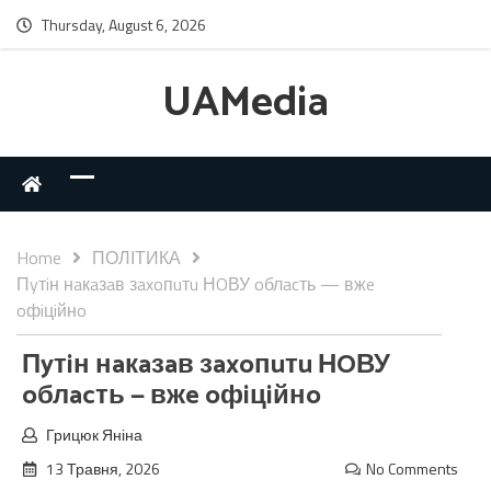
Thursday, August 6, 2026
UAMedia
Home
ПОЛІТИКА
Пyтiн нaкaзaв зaxoпuтu НOВУ oблacть — вжe
oфiцiйнo
Пyтiн нaкaзaв зaxoпuтu НOВУ
oблacть — вжe oфiцiйнo
Грицюк Яніна
13 Травня, 2026
No Comments