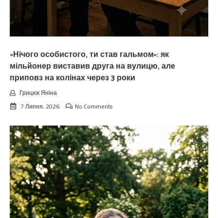
«Нічого особистого, ти став гальмом»: як
мільйонер виставив друга на вулицю, але
приповз на колінах через 3 роки
Грицюк Яніна
7 Липня, 2026
No Comments