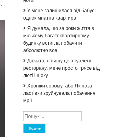
ноги.
s
У мене залишилася від бабусі
однокімнатна квартира
Я думала, що за роки життя в
міському багатоквартирному
будинку встигла побачити
абсолютно все
Дівчата, я пишу це з туалету
ресторану, мене просто трясе від
люті і шоку
Хроніки сорому, або Як поза
ластівки зруйнувала побачення
мрії
Пошук: