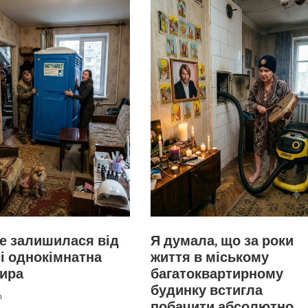
е залишилася від
Я думала, що за роки
і однокімнатна
життя в міському
тира
багатоквартирному
будинку встигла
n
побачити абсолютно