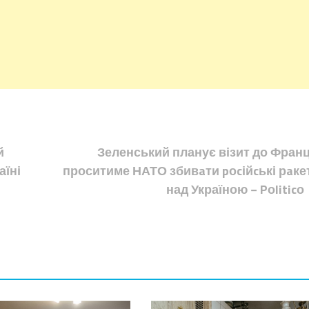
й
Зеленський планує візит до Франці
аїні
проситиме НАТО збивaти pоcійcькі рaке
над Україною − Pоliticо