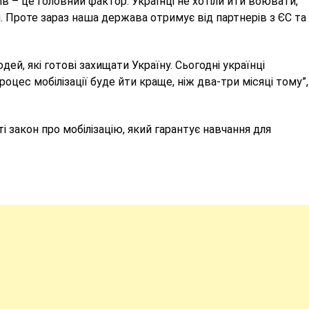
ів – це головний фактор. Українці не хотіли йти воювати,
. Проте зараз наша держава отримує від партнерів з ЄС та
дей, які готові захищати Україну. Сьогодні українці
роцес мобілізації буде йти краще, ніж два-три місяці тому”,
ті закон про мобілізацію, який гарантує навчання для