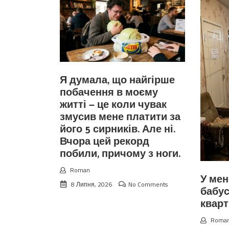
Я думала, що найгірше
побачення в моєму
житті — це коли чувак
змусив мене платити за
його 5 сирників. Але ні.
Вчора цей рекорд
побили, причому з ноги.
Roman
У мен
8 Липня, 2026
No Comments
бабус
квар
Roma