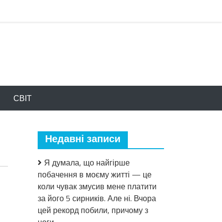
СВІТ
Недавні записи
Я думала, що найгірше
побачення в моєму житті — це
коли чувак змусив мене платити
за його 5 сирників. Але ні. Вчора
цей рекорд побили, причому з