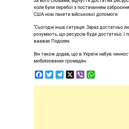
За його словами, відчуття достатніх ресурс
коли були перебої з постачанням озброєння
США нові пакети військової допомоги.
“Сьогодні інша ситуація. Зараз достатньо лю
розуміють, що ресурсів буде достатньо. І п
вважає Подоляк.
Він також додав, що в Україні набув чиннос
мобілізованих громадян.
Facebook
Twitter
Telegram
X
Viber
WhatsApp