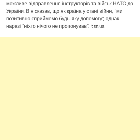
можливе відправлення інструкторів та військ НАТО до
України. Він сказав, що як країна у стані війни, “ми
позитивно сприймемо будь-яку допомогу”, однак
наразі “ніхто нічого не пропонував”. tsn.ua