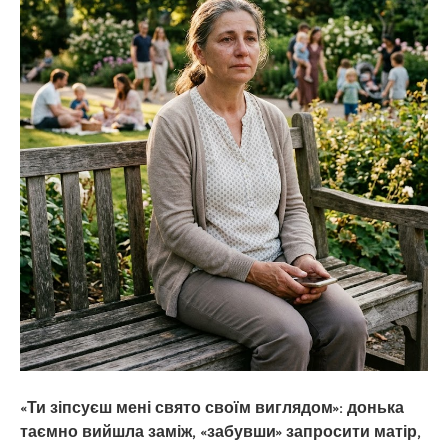
«Ти зіпсуєш мені свято своїм виглядом»: донька
таємно вийшла заміж, «забувши» запросити матір,