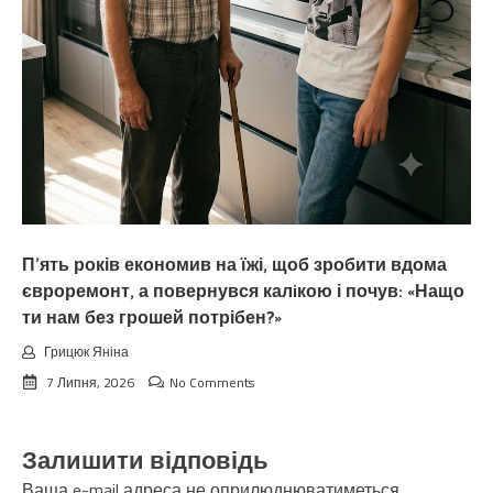
П’ять років економив на їжі, щоб зробити вдома
євроремонт, а повернувся калiкою і почув: «Нащо
ти нам без грошей потрібен?»
Грицюк Яніна
7 Липня, 2026
No Comments
Залишити відповідь
Ваша e-mail адреса не оприлюднюватиметься.