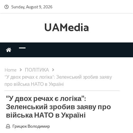
Sunday, August 9, 2026
UAMedia
Home
ПОЛІТИКА
“У двох речах є логіка”: Зеленський зробив заяву
про війська НАТО в Україні
“У двох речах є логіка”:
Зеленський зробив заяву про
війська НАТО в Україні
Грицюк Володимир