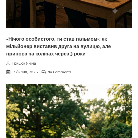
«Нічого особистого, ти став гальмом»: як
мільйонер виставив друга на вулицю, але
приповз на колінах через 3 роки
Грицюк Яніна
7 Липня, 2026
No Comments