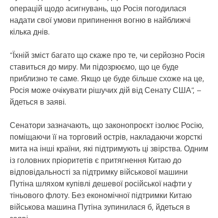
операцій щодо асигнувань, що Росія погодилася
надати свої умови припинення вогню в найближчі
кілька днів.
“Їхній зміст багато що скаже про те, чи серйозно Росія
ставиться до миру. Ми підозрюємо, що це буде
приблизно те саме. Якщо це буде більше схоже на це,
Росія може очікувати рішучих дій від Сенату США”, –
йдеться в заяві.
Сенатори зазначають, що законопроєкт ізолює Росію,
поміщаючи її на торговий острів, накладаючи жорсткі
мита на інші країни, які підтримують ці звірства. Одним
із головних пріоритетів є притягнення Китаю до
відповідальності за підтримку військової машини
Путіна шляхом купівлі дешевої російської нафти у
тіньового флоту. Без економічної підтримки Китаю
військова машина Путіна зупинилася б, йдеться в