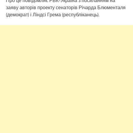
Про це повідомляє РБК-Україна з посиланням на
заяву авторів проекту сенаторів Річарда Блюменталя
(демократ) і Ліндсі Грема (республіканець).