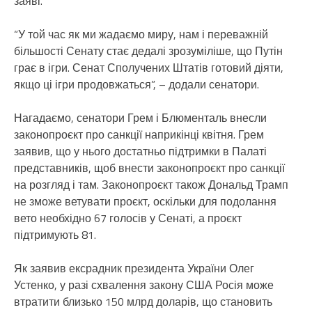
заяві.
“У той час як ми жадаємо миру, нам і переважній
більшості Сенату стає дедалі зрозуміліше, що Путін
грає в ігри. Сенат Сполучених Штатів готовий діяти,
якщо ці ігри продовжаться”, – додали сенатори.
Нагадаємо, сенатори Грем і Блюменталь внесли
законопроєкт про санкції наприкінці квітня. Грем
заявив, що у нього достатньо підтримки в Палаті
представників, щоб внести законопроєкт про санкції
на розгляд і там. Законопроєкт також Дональд Трамп
не зможе ветувати проєкт, оскільки для подолання
вето необхідно 67 голосів у Сенаті, а проєкт
підтримують 81.
Як заявив ексрадник президента України Олег
Устенко, у разі схвалення закону США Росія може
втратити близько 150 млрд доларів, що становить