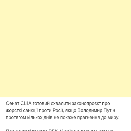
Сенат США готовий схвалити законопроєкт про
жорсткі санкції проти Росії, якщо Володимир Путін
протягом кількох днів не покаже прагнення до миру.