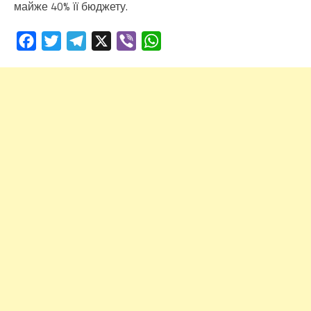
майже 40% її бюджету.
Facebook
Twitter
Telegram
X
Viber
WhatsApp