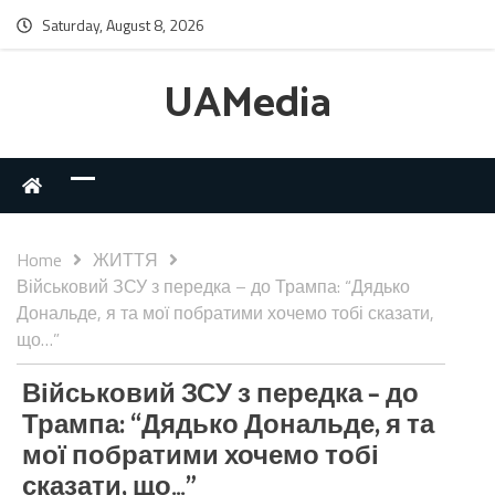
Saturday, August 8, 2026
UAMedia
Home
ЖИТТЯ
Військовий ЗСУ з передка – до Трампа: “Дядько
Дональде, я та мої побратими хочемо тобі сказати,
що…”
Військовий ЗСУ з передка – до
Трампа: “Дядько Дональде, я та
мої побратими хочемо тобі
сказати, що…”