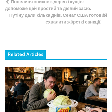
Навігація
Попелиця зникне з дерев і кущів:
допоможе цей простий та дієвий засіб.
записів
Путіну дали кілька днів. Сенат США готовий
схвалити ж0рсткі санкції.
Related Articles