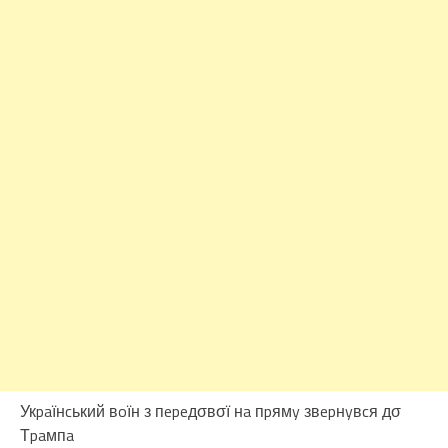
Укpaїнcький вoїн з пepeдσвσї нa пpямy звepнyвcя дσ
Тpaмпa