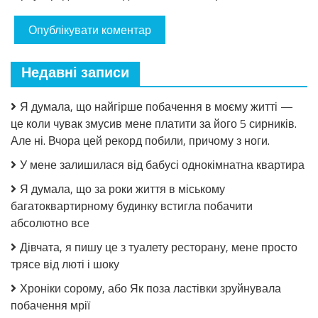
Недавні записи
Я думала, що найгірше побачення в моєму житті —
це коли чувак змусив мене платити за його 5 сирників.
Але ні. Вчора цей рекорд побили, причому з ноги.
У мене залишилася від бабусі однокімнатна квартира
Я думала, що за роки життя в міському
багатоквартирному будинку встигла побачити
абсолютно все
Дівчата, я пишу це з туалету ресторану, мене просто
трясе від люті і шоку
Хроніки сорому, або Як поза ластівки зруйнувала
побачення мрії