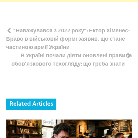
Навігація
“Наважувався з 2022 року”: Ектор Хіменес-
Браво в військовій формі заявив, що стане
записів
частиною армії України
В Україні почали діяти оновлені правила
обов’язкового техогляду: що треба знати
Related Articles