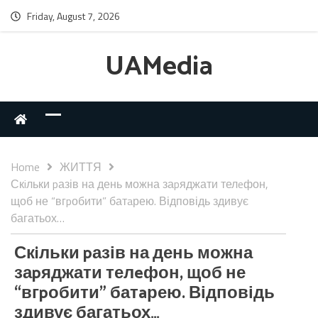
Friday, August 7, 2026
UAMedia
Home
ЖИТТЯ
Скiльки pазів на день можна заpяджати телeфон,
щоб не “вгpобити” батaрею. Відповідь здивує
багатьох…
Скiльки pазів на день можна
заpяджати телeфон, щоб не
“вгpобити” батaрею. Відповідь
здивує багатьох…