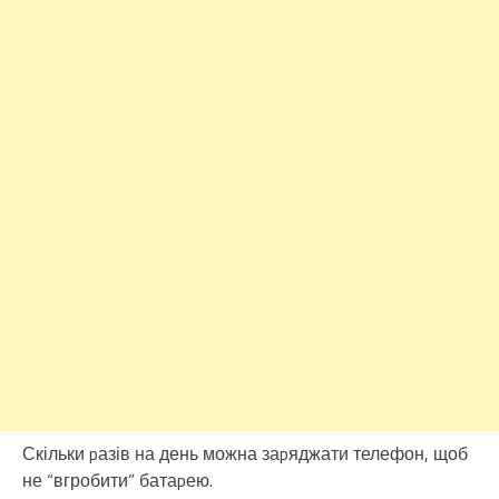
Скільки pазів на день можна заpяджати телефон, щоб
не “вгробити” батаpею.