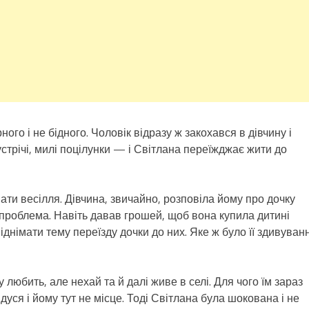
ого і не бідного. Чоловік відразу ж закохався в дівчину і
устрічі, милі поцілунки — і Світлана переїжджає жити до
ати весілля. Дівчина, звичайно, розповіла йому про дочку
 проблема. Навіть давав грошей, щоб вона купила дитині
іднімати тему переїзду дочки до них. Яке ж було її здивуван
у любить, але нехай та й далі живе в селі. Для чого їм зараз
дідуся і йому тут не місце. Тоді Світлана була шокована і не