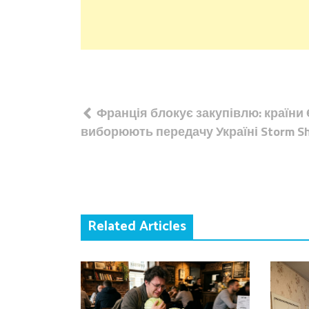
Навігація
Франція блокує закупівлю: країни
записів
виборюють передачу Україні Storm S
Related Articles