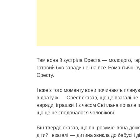
Там вона й зустріла Ореста — молодого, гарн
готовий був заради неї на все. Романтичні з
Оресту.
І вже з того моменту вони починають планув
відразу ж — Орест сказав, що це взагалі не
наряди, іграшки. І з часом Світлана почала п
що це не сподобалося чоловікові.
Він твердо сказав, що він розуміє: вона дочк
діти? І взагалі — дитина звикла до бабусі і 