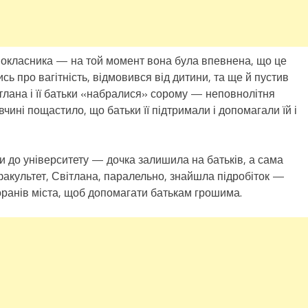
однокласника — на той момент вона була впевнена, що це
ись про вагітність, відмовився від дитини, та ще й пустив
ітлана і її батьки «набралися» сорому — неповнолітня
чині пощастило, що батьки її підтримали і допомагали їй і
ти до університету — дочка залишила на батьків, а сама
факультет, Світлана, паралельно, знайшла підробіток —
ранів міста, щоб допомагати батькам грошима.