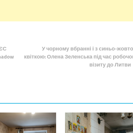
 ЄС
У чорному вбранні і з синьо-жовт
hadow
квіткою: Олена Зеленська під час робочо
візиту до Литви