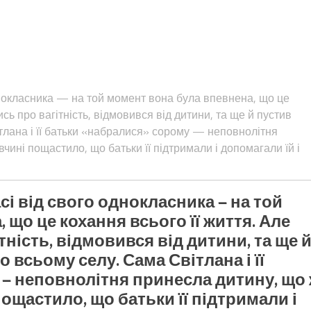
однокласника — на той момент вона була впевнена, що це
ись про вагітність, відмовився від дитини, та ще й пустив
ітлана і її батьки «набралися» сорому — неповнолітня
чині пощастило, що батьки її підтримали і допомагали їй і
асі від свого однокласника — на той
 що це кохання всього її життя. Але
тність, відмовився від дитини, та ще 
о всьому селу. Сама Світлана і її
 — неповнолітня принесла дитину, що
ощастило, що батьки її підтримали і