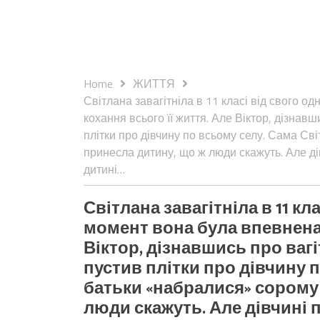
Home
ЖИТТЯ
Світлана завагітніла в 11 класі від свого 
кохання всього її життя. Але Віктор, дізнавш
плітки про дівчину по всьому селу. Сама Св
принесла дитину, що ж люди скажуть. Але дів
дитині…
Світлана завагітніла в 11 кл
момент вона була впевнена,
Віктор, дізнавшись про вагі
пустив плітки про дівчину п
батьки «набралися» сорому
люди скажуть. Але дівчині п