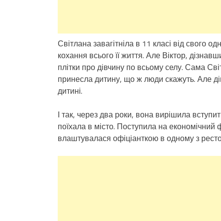
Світлана завагітніла в 11 класі від свого 
кохання всього її життя. Але Віктор, дізнавш
плітки про дівчину по всьому селу. Сама Св
принесла дитину, що ж люди скажуть. Але дів
дитині.
І так, через два роки, вона вирішила вступи
поїхала в місто. Поступила на економічний 
влаштувалася офіціанткою в одному з ресто