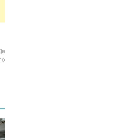
ою
го