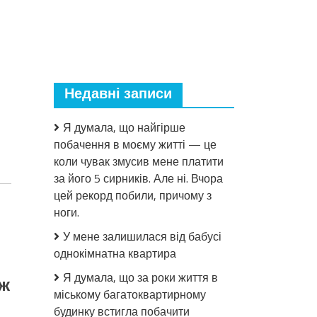
Недавні записи
Я думала, що найгірше
побачення в моєму житті — це
коли чувак змусив мене платити
за його 5 сирників. Але ні. Вчора
цей рекорд побили, причому з
ноги.
У мене залишилася від бабусі
й
однокімнатна квартира
Я думала, що за роки життя в
 ж
міському багатоквартирному
будинку встигла побачити