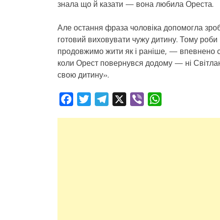
знала що й казати — вона любила Ореста.
Але остання фраза чоловіка допомогла зроб
готовий виховувати чужу дитину. Тому роби 
продовжимо жити як і раніше, — впевнено ск
коли Орест повернувся додому — ні Світлани
свою дитину».
Facebook
Twitter
Telegram
X
Viber
WhatsApp